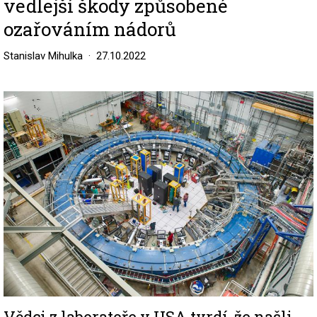
vedlejší škody způsobené
ozařováním nádorů
Stanislav Mihulka
27.10.2022
Image
Vědci z laboratoře v USA tvrdí, že našli