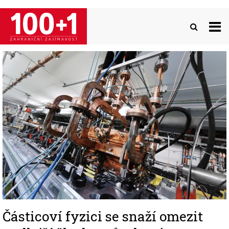
Přejít
k
hlavnímu
obsahu
Image
Částicoví fyzici se snaží omezit