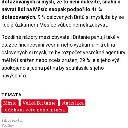
dotazovaných si myslí, že to není důležité, snahu o
návrat lidí na Měsíc naopak podpořilo 41 %
dotazovaných.
9 % oslovených Britů si myslí, že by se
lidé průzkumem Měsíce vůbec neměli zabývat.
Rozdílné názory mezi obyvateli Británie panují také v
otázce financování vesmírného výzkumu – třetina
oslovených si myslí, že by rozpočet vesmírné agentury
měl být snížen nebo zcela zrušen, 29 % je s jeho výší
spokojeno a jedna pětina by souhlasila s jeho
navýšením.
TÉMATA
Měsíc
Velká Británie
statistika
průzkum veřejného mínění
Zdroj textu:
YouGov