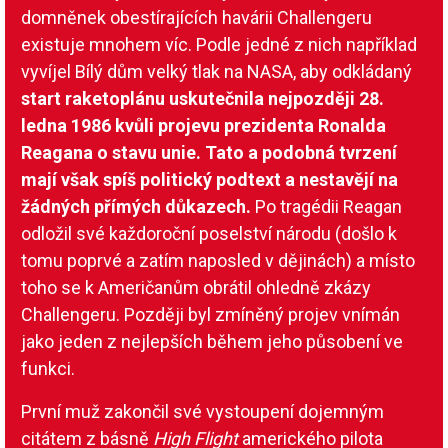
domněnek obestírajících havárii Challengeru
existuje mnohem víc. Podle jedné z nich například
vyvíjel Bílý dům velký tlak na NASA, aby odkládaný
start raketoplánu uskutečnila nejpozději 28.
ledna 1986 kvůli projevu prezidenta Ronalda
Reagana o stavu unie. Tato a podobná tvrzení
mají však spíš politický podtext a nestavějí na
žádných přímých důkazech.
Po tragédii Reagan
odložil své každoroční poselství národu (došlo k
tomu poprvé a zatím naposled v dějinách) a místo
toho se k Američanům obrátil ohledně zkázy
Challengeru. Později byl zmíněný projev vnímán
jako jeden z nejlepších během jeho působení ve
funkci.
První muž zakončil své vystoupení dojemným
citátem z básně
High Flight
amerického pilota