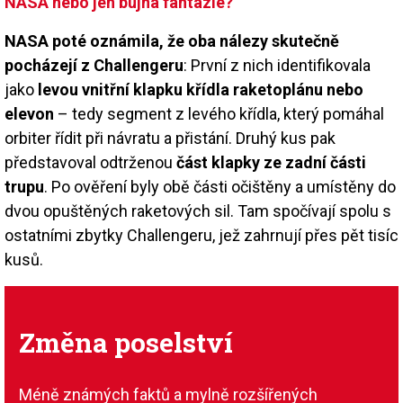
NASA nebo jen bujná fantazie?
NASA poté oznámila, že oba nálezy skutečně
pocházejí z Challengeru
: První z nich identifikovala
jako
levou vnitřní klapku křídla raketoplánu nebo
elevon
– tedy segment z levého křídla, který pomáhal
orbiter řídit při návratu a přistání. Druhý kus pak
představoval odtrženou
část klapky ze zadní části
trupu
. Po ověření byly obě části očištěny a umístěny do
dvou opuštěných raketových sil. Tam spočívají spolu s
ostatními zbytky Challengeru, jež zahrnují přes pět tisíc
kusů.
Změna poselství
Méně známých faktů a mylně rozšířených