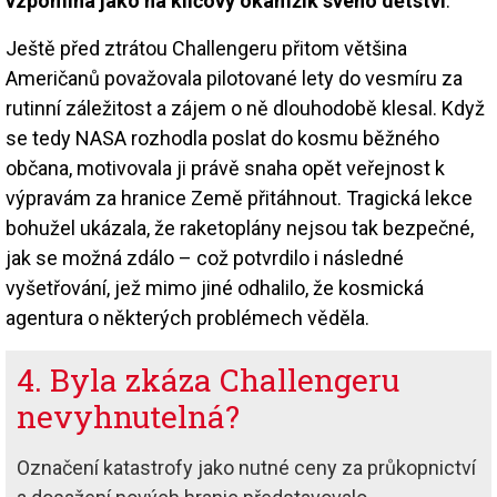
vzpomíná jako na klíčový okamžik svého dětství
.
Ještě před ztrátou Challengeru přitom většina
Američanů považovala pilotované lety do vesmíru za
rutinní záležitost a zájem o ně dlouhodobě klesal. Když
se tedy NASA rozhodla poslat do kosmu běžného
občana, motivovala ji právě snaha opět veřejnost k
výpravám za hranice Země přitáhnout. Tragická lekce
bohužel ukázala, že raketoplány nejsou tak bezpečné,
jak se možná zdálo – což potvrdilo i následné
vyšetřování, jež mimo jiné odhalilo, že kosmická
agentura o některých problémech věděla.
4. Byla zkáza Challengeru
nevyhnutelná?
Označení katastrofy jako nutné ceny za průkopnictví