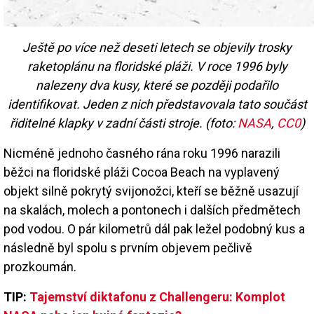
Ještě po více než deseti letech se objevily trosky
raketoplánu na floridské pláži. V roce 1996 byly
nalezeny dva kusy, které se později podařilo
identifikovat. Jeden z nich představovala tato součást
řiditelné klapky v zadní části stroje. (foto:
NASA
,
CC0
)
Nicméně jednoho časného rána roku 1996 narazili
běžci na floridské pláži Cocoa Beach na vyplavený
objekt silně pokrytý svijonožci, kteří se běžně usazují
na skalách, molech a pontonech i dalších předmětech
pod vodou. O pár kilometrů dál pak ležel podobný kus a
následně byl spolu s prvním objevem pečlivě
prozkoumán.
TIP:
Tajemství diktafonu z Challengeru: Komplot