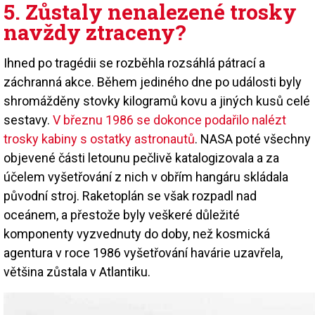
5. Zůstaly nenalezené trosky
navždy ztraceny?
Ihned po tragédii se rozběhla rozsáhlá pátrací a
záchranná akce. Během jediného dne po události byly
shromážděny stovky kilogramů kovu a jiných kusů celé
sestavy.
V březnu 1986 se dokonce podařilo nalézt
trosky kabiny s ostatky astronautů
. NASA poté všechny
objevené části letounu pečlivě katalogizovala a za
účelem vyšetřování z nich v obřím hangáru skládala
původní stroj. Raketoplán se však rozpadl nad
oceánem, a přestože byly veškeré důležité
komponenty vyzvednuty do doby, než kosmická
agentura v roce 1986 vyšetřování havárie uzavřela,
většina zůstala v Atlantiku.