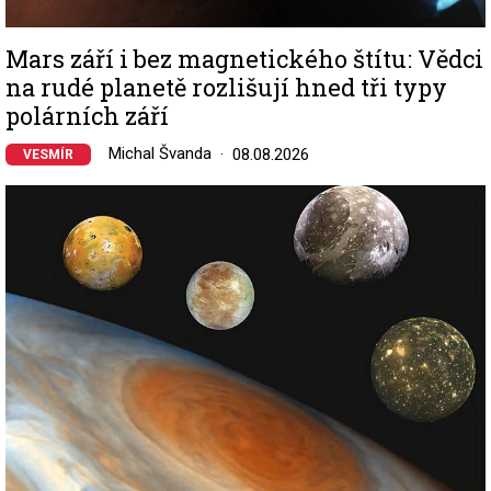
Mars září i bez magnetického štítu: Vědci
na rudé planetě rozlišují hned tři typy
polárních září
Michal Švanda
08.08.2026
VESMÍR
Image