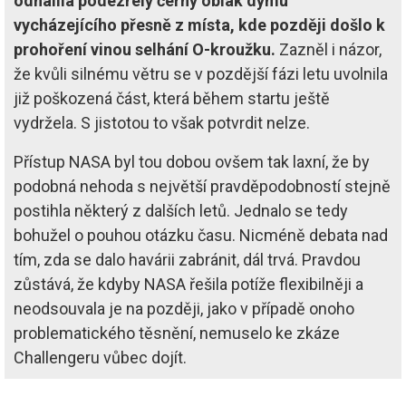
odhalila podezřelý černý oblak dýmu
vycházejícího přesně z místa, kde později došlo k
prohoření vinou selhání O-kroužku.
Zazněl i názor,
že kvůli silnému větru se v pozdější fázi letu uvolnila
již poškozená část, která během startu ještě
vydržela. S jistotou to však potvrdit nelze.
Přístup NASA byl tou dobou ovšem tak laxní, že by
podobná nehoda s největší pravděpodobností stejně
postihla některý z dalších letů. Jednalo se tedy
bohužel o pouhou otázku času. Nicméně debata nad
tím, zda se dalo havárii zabránit, dál trvá. Pravdou
zůstává, že kdyby NASA řešila potíže flexibilněji a
neodsouvala je na později, jako v případě onoho
problematického těsnění, nemuselo ke zkáze
Challengeru vůbec dojít.