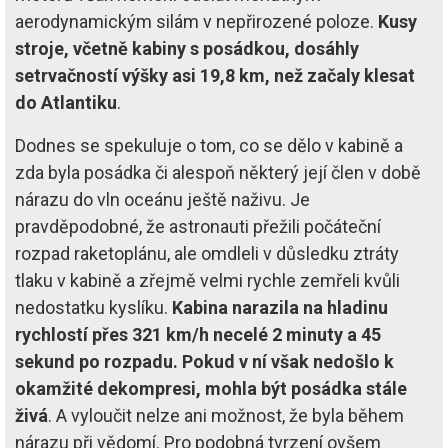
aerodynamickým silám v nepřirozené poloze.
Kusy
stroje, včetně kabiny s posádkou, dosáhly
setrvačností výšky asi 19,8 km, než začaly klesat
do Atlantiku
.
Dodnes se spekuluje o tom, co se dělo v kabině a
zda byla posádka či alespoň některý její člen v době
nárazu do vln oceánu ještě naživu. Je
pravděpodobné, že astronauti přežili počáteční
rozpad raketoplánu, ale omdleli v důsledku ztráty
tlaku v kabině a zřejmě velmi rychle zemřeli kvůli
nedostatku kyslíku.
Kabina narazila na hladinu
rychlostí přes 321 km/h necelé 2 minuty a 45
sekund po rozpadu. Pokud v ní však nedošlo k
okamžité dekompresi, mohla být posádka stále
živá
. A vyloučit nelze ani možnost, že byla během
nárazu při vědomí. Pro podobná tvrzení ovšem