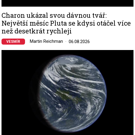
Charon ukázal svou dávnou tvář:
Největší měsíc Pluta se kdysi otáčel více
než desetkrát rychleji
Martin Reichman
06.08.2026
VESMÍR
Image