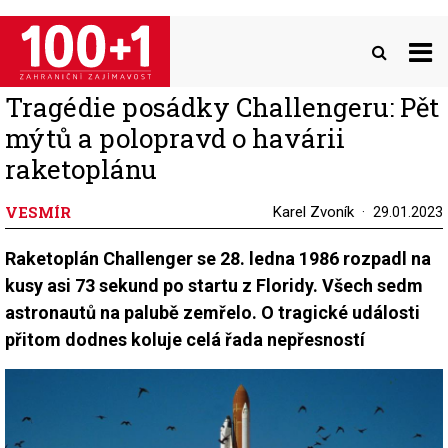
Přejít
k
hlavnímu
obsahu
Tragédie posádky Challengeru: Pět
mýtů a polopravd o havárii
raketoplánu
VESMÍR
Karel Zvoník
29.01.2023
Raketoplán Challenger se 28. ledna 1986 rozpadl na
kusy asi 73 sekund po startu z Floridy. Všech sedm
astronautů na palubě zemřelo. O tragické události
přitom dodnes koluje celá řada nepřesností