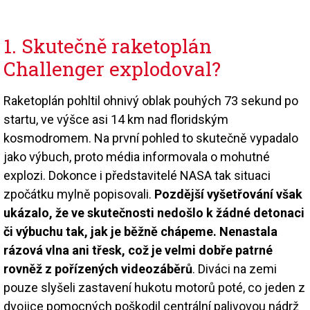
1. Skutečně raketoplán
Challenger explodoval?
Raketoplán pohltil ohnivý oblak pouhých 73 sekund po
startu, ve výšce asi 14 km nad floridským
kosmodromem. Na první pohled to skutečně vypadalo
jako výbuch, proto média informovala o mohutné
explozi. Dokonce i představitelé NASA tak situaci
zpočátku mylně popisovali.
Pozdější vyšetřování však
ukázalo, že ve skutečnosti nedošlo k žádné detonaci
či výbuchu tak, jak je běžně chápeme. Nenastala
rázová vlna ani třesk, což je velmi dobře patrné
rovněž z pořízených videozáběrů
. Diváci na zemi
pouze slyšeli zastavení hukotu motorů poté, co jeden z
dvojice pomocných poškodil centrální palivovou nádrž