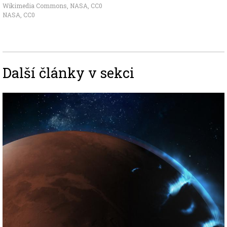
Wikimedia Commons, NASA
,
CC0
NASA
,
CC0
Další články v sekci
Image