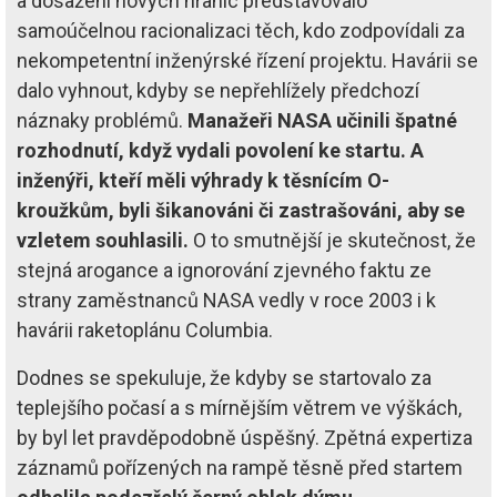
a dosažení nových hranic představovalo
samoúčelnou racionalizaci těch, kdo zodpovídali za
nekompetentní inženýrské řízení projektu. Havárii se
dalo vyhnout, kdyby se nepřehlížely předchozí
náznaky problémů.
Manažeři NASA učinili špatné
rozhodnutí, když vydali povolení ke startu. A
inženýři, kteří měli výhrady k těsnícím O-
kroužkům, byli šikanováni či zastrašováni, aby se
vzletem souhlasili.
O to smutnější je skutečnost, že
stejná arogance a ignorování zjevného faktu ze
strany zaměstnanců NASA vedly v roce 2003 i k
havárii raketoplánu Columbia.
Dodnes se spekuluje, že kdyby se startovalo za
teplejšího počasí a s mírnějším větrem ve výškách,
by byl let pravděpodobně úspěšný. Zpětná expertiza
záznamů pořízených na rampě těsně před startem