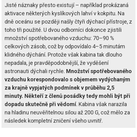
Jisté náznaky přesto existují – například prokázaná
aktivace některých kyslíkových lahví v kokpitu. Na
dně oceánu se později našly čtyři dýchací přístroje, z
toho tři použité. U dvou odborníci dokonce zjistili
množství spotřebovaného vzduchu: 70–90 %
celkových zásob, což by odpovídalo 4–5 minutám
klidného dýchání. Protože však kabina tak dlouho
nepadala, je pravděpodobnější, že vyděšení
astronauti dýchali rychle.
Množství spotřebovaného
vzduchu korespondovalo s objemem vydýchaným
za krajně vypjatých podmínek v průběhu 2,5
minuty. Někteří z členů posádky tedy mohli být při
dopadu skutečně při vědomí
. Kabina však narazila
na hladinu neuvěřitelnou silou až 200 G, což mělo za
následek kompletní zničení všeho uvnitř.