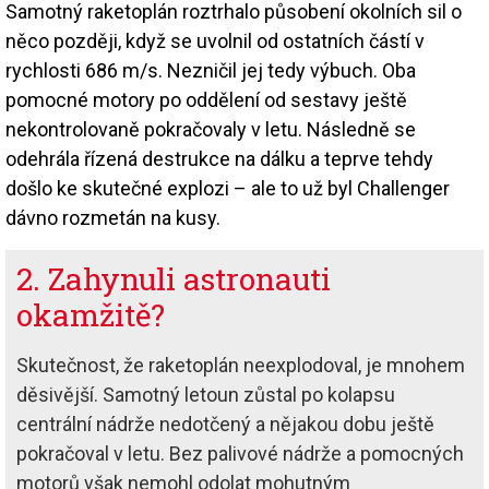
Samotný raketoplán roztrhalo působení okolních sil o
něco později, když se uvolnil od ostatních částí v
rychlosti 686 m/s. Nezničil jej tedy výbuch. Oba
pomocné motory po oddělení od sestavy ještě
nekontrolovaně pokračovaly v letu. Následně se
odehrála řízená destrukce na dálku a teprve tehdy
došlo ke skutečné explozi – ale to už byl Challenger
dávno rozmetán na kusy.
2. Zahynuli astronauti
okamžitě?
Skutečnost, že raketoplán neexplodoval, je mnohem
děsivější. Samotný letoun zůstal po kolapsu
centrální nádrže nedotčený a nějakou dobu ještě
pokračoval v letu. Bez palivové nádrže a pomocných
motorů však nemohl odolat mohutným