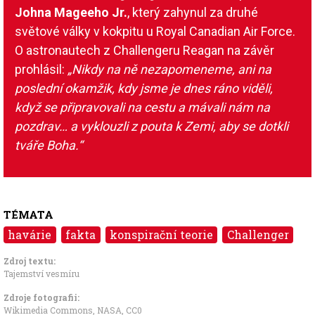
Johna Mageeho Jr.
, který zahynul za druhé
světové války v kokpitu u Royal Canadian Air Force.
O astronautech z Challengeru Reagan na závěr
prohlásil:
„Nikdy na ně nezapomeneme, ani na
poslední okamžik, kdy jsme je dnes ráno viděli,
když se připravovali na cestu a mávali nám na
pozdrav… a vyklouzli z pouta k Zemi, aby se dotkli
tváře Boha.“
TÉMATA
havárie
fakta
konspirační teorie
Challenger
Zdroj textu:
Tajemství vesmíru
Zdroje fotografii:
Wikimedia Commons, NASA
,
CC0