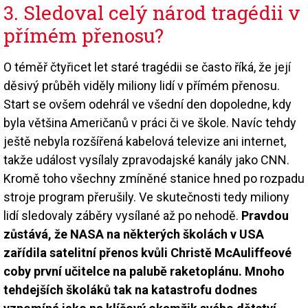
3. Sledoval celý národ tragédii v
přímém přenosu?
O téměř čtyřicet let staré tragédii se často říká, že její
děsivý průběh viděly miliony lidí v přímém přenosu.
Start se ovšem odehrál ve všední den dopoledne, kdy
byla většina Američanů v práci či ve škole. Navíc tehdy
ještě nebyla rozšířená kabelová televize ani internet,
takže událost vysílaly zpravodajské kanály jako CNN.
Kromě toho všechny zmíněné stanice hned po rozpadu
stroje program přerušily. Ve skutečnosti tedy miliony
lidí sledovaly záběry vysílané až po nehodě.
Pravdou
zůstává, že NASA na některých školách v USA
zařídila satelitní přenos kvůli Christě McAuliffeové
coby první učitelce na palubě raketoplánu. Mnoho
tehdejších školáků tak na katastrofu dodnes