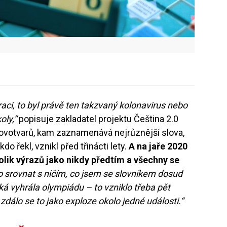
graci, to byl právě ten takzvaný kolonavirus nebo
oly,“
popisuje zakladatel projektu Čeština 2.0
 novotvarů, kam zaznamenává nejrůznější slova,
do řekl, vznikl před třinácti lety.
A na jaře 2020
tolik výrazů jako nikdy předtím a všechny se
o srovnat s ničím, co jsem se slovníkem dosud
ká vyhrála olympiádu – to vzniklo třeba pět
dálo se to jako exploze okolo jedné události.“