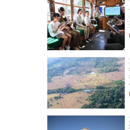
Image
Image
Image