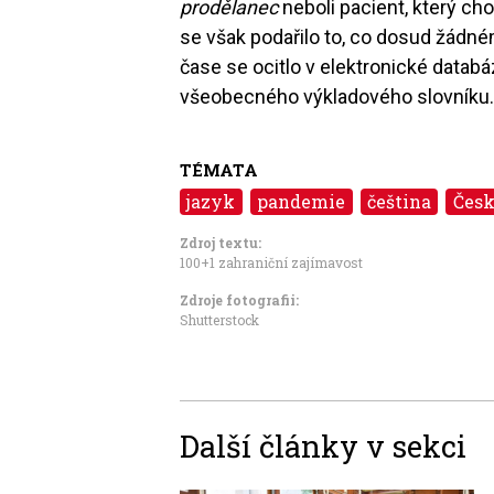
prodělanec
neboli pacient, který cho
se však podařilo to, co dosud žádné
čase se ocitlo v elektronické datab
všeobecného výkladového slovník
TÉMATA
jazyk
pandemie
čeština
Česk
Zdroj textu:
100+1 zahraniční zajímavost
Zdroje fotografii:
Shutterstock
Další články v sekci