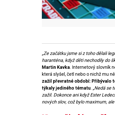
„Ze začátku jsme si z toho dělali le
haranténa, když děti nechodily do šk
Martin Kavka
. Internetový slovník
která slyšel, četl nebo o nichž mu něk
zažil převratné období: Přibývalo 
týkaly jediného tématu
.
„Nedá se t
zažil. Dokonce ani když Ester Ledec
nových slov, což bylo maximum, ale z