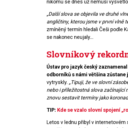
nikomu se dnes už nemusí vysvětl
„Další slova se objevila ve druhé v
angličtiny, kterou jsme v první vlně 
zmíněný termín hledali Češi podle K
se nakonec neujaly…
Slovníkový rekor
Ústav pro jazyk český zaznamenal a
odborníků s námi většina zůstane 
vytryskly.
„Tipuji, že ve slovní zásob
nebo i příležitostná slova začínajíc
znovu sestavit termíny jako korona
TIP:
Kde se vzalo slovní spojení „r
Letos v lednu přibyl v internetovém