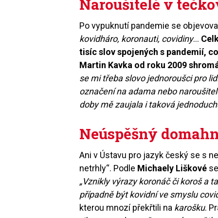
Naroušitelé v tečk
Po vypuknutí pandemie se objevoval
kovidháro, koronauti, covidiny
…
Celk
tisíc slov spojených s pandemií, c
Martin Kavka od roku 2009 shromá
se mi třeba slovo jednoroušci pro lid
označení na adama nebo naroušitelé 
doby mě zaujala i taková jednoduch
Neúspěšný domahn
Ani v Ústavu pro jazyk český se s n
netrhly“. Podle
Michaely Liškové
se
„Vznikly výrazy koronáč či koroš a 
případně být kovidní ve smyslu covid 
kterou mnozí překřtili na
karošku
. P