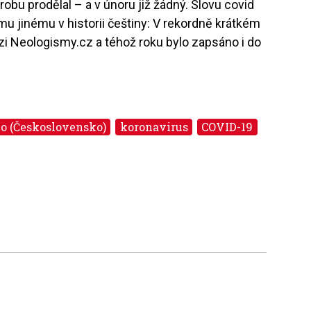
robu prodělal – a v únoru již žádný. Slovu covid
mu jinému v historii češtiny: V rekordně krátkém
ázi Neologismy.cz a téhož roku bylo zapsáno i do
u.
o (Československo)
koronavirus
COVID-19