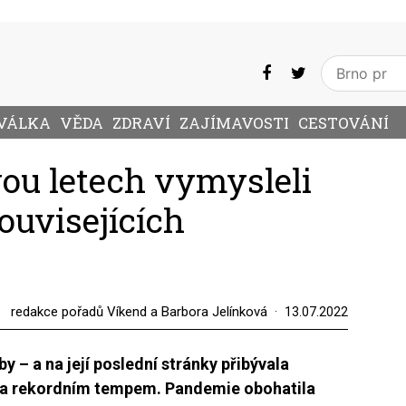
VÁLKA
VĚDA
ZDRAVÍ
ZAJÍMAVOSTI
CESTOVÁNÍ
ou letech vymysleli
souvisejících
redakce pořadů Víkend a Barbora Jelínková
13.07.2022
y – a na její poslední stránky přibývala
ova rekordním tempem. Pandemie obohatila