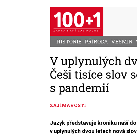
Přejít
k
hlavnímu
obsahu
HISTORIE
PŘÍRODA
VESMÍR
V uplynulých dv
Češi tisíce slov 
s pandemií
ZAJÍMAVOSTI
Jazyk představuje kroniku naší dob
v uplynulých dvou letech nová sl