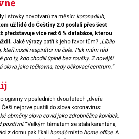
ovně
y i stovky novotvarů za měsíc:
koronadluh,
em už lidé do Češtiny 2.0 poslali přes šest
ož představuje více než 6 % databáze, kterou
ždil.
Jaké výrazy patří k jeho favoritům?
„Líbilo
i, kteří nosili respirátor na čele. Pak mám rád
pro ty, kdo chodili úplně bez roušky. Z novější
á slova jako tečkovna, tedy očkovací centrum.“
ij
eologismy v posledních dvou letech „dveře
 Češi nejprve pustili do slova koronavirus:
také obměny slova covid jako zdrobnělina kovídek,
pozitivní.“
Velkým tématem se stala karanténa,
ráci z domu pak říkali
homáč
místo
home office
. A