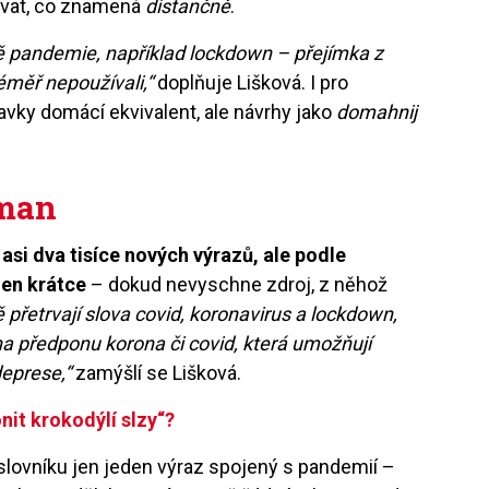
ovat, co znamená
distančně
.
lně pandemie, například lockdown – přejímka z
téměř nepoužívali,“
doplňuje Lišková. I pro
avky domácí ekvivalent, ale návrhy jako
domahnij
dman
si dva tisíce nových výrazů, ale podle
jen krátce
– dokud nevyschne zdroj, z něhož
ě přetrvají slova covid, koronavirus a lockdown,
í na předponu korona či covid, která umožňují
deprese,“
zamýšlí se Lišková.
onit krokodýlí slzy“?
 slovníku jen jeden výraz spojený s pandemií –