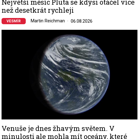
Největší měsíc Pluta se kdysi otáčel více
než desetkrát rychleji
Martin Reichman
06.08.2026
VESMÍR
Image
Venuše je dnes žhavým světem. V
minulosti ale mohla mít oceány, které