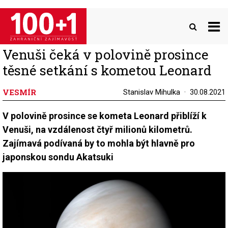
Přejít
k
hlavnímu
obsahu
Venuši čeká v polovině prosince
těsné setkání s kometou Leonard
VESMÍR
Stanislav Mihulka
30.08.2021
V polovině prosince se kometa Leonard přiblíží k
Venuši, na vzdálenost čtyř milionů kilometrů.
Zajímavá podívaná by to mohla být hlavně pro
japonskou sondu Akatsuki