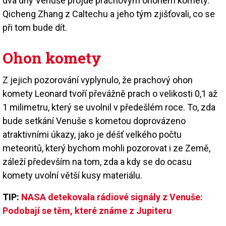
dva dny Venuše projde prachovým ohonem komety.
Qicheng Zhang z Caltechu a jeho tým zjišťovali, co se
při tom bude dít.
Ohon komety
Z jejich pozorování vyplynulo, že prachový ohon
komety Leonard tvoří převážně prach o velikosti 0,1 až
1 milimetru, který se uvolnil v předešlém roce. To, zda
bude setkání Venuše s kometou doprovázeno
atraktivními úkazy, jako je déšť velkého počtu
meteoritů, který bychom mohli pozorovat i ze Země,
záleží především na tom, zda a kdy se do ocasu
komety uvolní větší kusy materiálu.
TIP:
NASA detekovala rádiové signály z Venuše:
Podobají se těm, které známe z Jupiteru