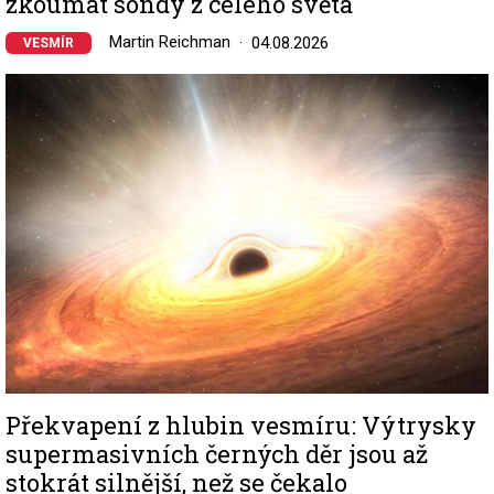
zkoumat sondy z celého světa
Martin Reichman
04.08.2026
VESMÍR
Image
Překvapení z hlubin vesmíru: Výtrysky
supermasivních černých děr jsou až
stokrát silnější, než se čekalo