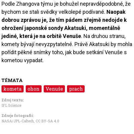
Podle Zhangova týmu je bohužel nepravděpodobné, že
bychom se stali svědky velkolepé podívané.
Naopak
dobrou zprávou je, že tím pádem zřejmě nedojde k
ohrožení japonské sondy Akatsuki, momentálně
jediné, která je na orbitě Venuše
. Na druhou stranu,
komety bývají nevyzpytatelné. Právě Akatsuki by mohla
pořídit pěkné snímky toho, jak bude setkání Venuše s
kometou vypadat.
TÉMATA
kometa
ohon
Venuše
prach
Zdroj textu:
IFL Science
Zdroje fotografii:
NASA/JPL-Caltech
,
CC BY-SA 4.0