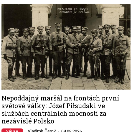
Image
Nepoddajný maršál na frontách první
světové války: Józef Piłsudski ve
službách centrálních mocností za
nezávislé Polsko
Vladimír Černý
04.08.2026
VÁLKA