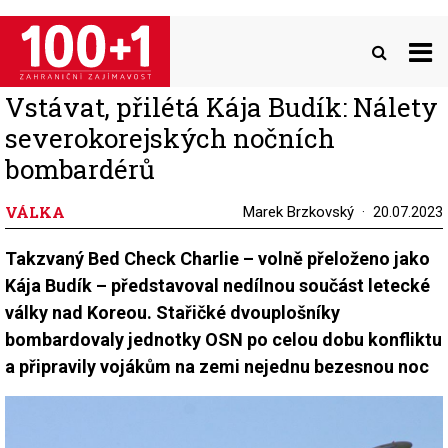
Přejít
k
hlavnímu
obsahu
Vstávat, přilétá Kája Budík: Nálety
severokorejských nočních
bombardérů
VÁLKA
Marek Brzkovský
20.07.2023
Takzvaný Bed Check Charlie – volně přeloženo jako
Kája Budík – představoval nedílnou součást letecké
války nad Koreou. Stařičké dvouplošníky
bombardovaly jednotky OSN po celou dobu konfliktu
a připravily vojákům na zemi nejednu bezesnou noc