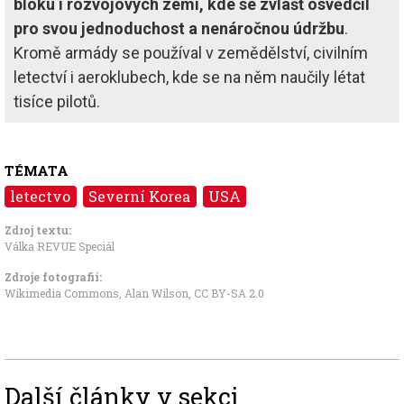
bloku i rozvojových zemí, kde se zvlášť osvědčil
pro svou jednoduchost a nenáročnou údržbu
.
Kromě armády se používal v zemědělství, civilním
letectví i aeroklubech, kde se na něm naučily létat
tisíce pilotů.
TÉMATA
letectvo
Severní Korea
USA
Zdroj textu:
Válka REVUE Speciál
Zdroje fotografii:
Wikimedia Commons, Alan Wilson
,
CC BY-SA 2.0
Další články v sekci