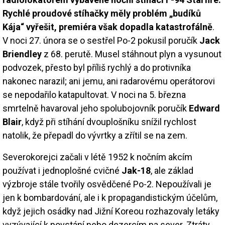
Rychlé proudové stíhačky měly problém „budíků
Kája“ vyřešit, premiéra však dopadla katastrofálně
.
V noci 27. února se o sestřel Po-2 pokusil poručík
Jack
Briendley
z 68. perutě. Musel stáhnout plyn a vysunout
podvozek, přesto byl příliš rychlý a do protivníka
nakonec narazil; ani jemu, ani radarovému operátorovi
se nepodařilo katapultovat. V noci na 5. března
smrtelně havaroval jeho spolubojovník poručík
Edward
Blair
, když při stíhání dvouplošníku snížil rychlost
natolik, že přepadl do vývrtky a zřítil se na zem.
Severokorejci začali v létě 1952 k nočním akcím
používat i jednoplošné cvičné
Jak-18
, ale základ
výzbroje stále tvořily osvědčené Po-2. Nepoužívali je
jen k bombardování, ale i k propagandistickým účelům,
když jejich osádky nad Jižní Koreou rozhazovaly letáky
vyzývající k povstání nebo dezercím na sever. Ztráty