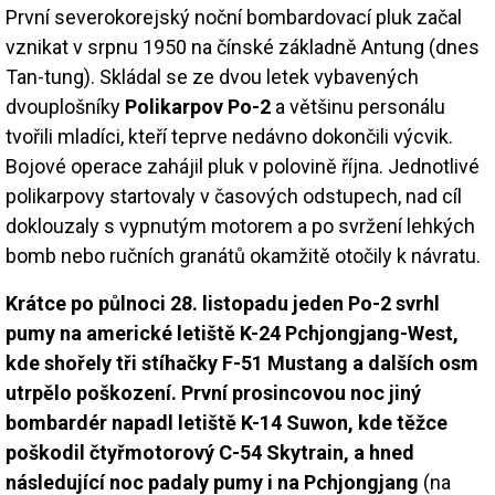
První severokorejský noční bombardovací pluk začal
vznikat v srpnu 1950 na čínské základně Antung (dnes
Tan-tung). Skládal se ze dvou letek vybavených
dvouplošníky
Polikarpov Po-2
a většinu personálu
tvořili mladíci, kteří teprve nedávno dokončili výcvik.
Bojové operace zahájil pluk v polovině října. Jednotlivé
polikarpovy startovaly v časových odstupech, nad cíl
doklouzaly s vypnutým motorem a po svržení lehkých
bomb nebo ručních granátů okamžitě otočily k návratu.
Krátce po půlnoci 28. listopadu jeden Po-2 svrhl
pumy na americké letiště K-24 Pchjongjang-West,
kde shořely tři stíhačky F-51 Mustang a dalších osm
utrpělo poškození. První prosincovou noc jiný
bombardér napadl letiště K-14 Suwon, kde těžce
poškodil čtyřmotorový C-54 Skytrain, a hned
následující noc padaly pumy i na Pchjongjang
(na