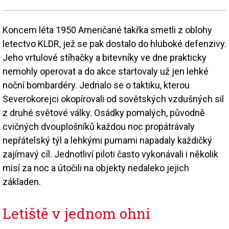
Koncem léta 1950 Američané takřka smetli z oblohy
letectvo KLDR, jež se pak dostalo do hluboké defenzivy.
Jeho vrtulové stíhačky a bitevníky ve dne prakticky
nemohly operovat a do akce startovaly už jen lehké
noční bombardéry. Jednalo se o taktiku, kterou
Severokorejci okopírovali od sovětských vzdušných sil
z druhé světové války. Osádky pomalých, původně
cvičných dvouplošníků každou noc propátrávaly
nepřátelský týl a lehkými pumami napadaly každičký
zajímavý cíl. Jednotliví piloti často vykonávali i několik
misí za noc a útočili na objekty nedaleko jejich
základen.
Letiště v jednom ohni