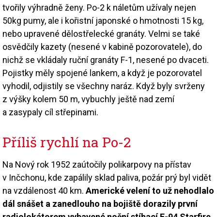
tvořily výhradně ženy. Po-2 k náletům užívaly nejen
50kg pumy, ale i kořistní japonské o hmotnosti 15 kg,
nebo upravené dělostřelecké granáty. Velmi se také
osvědčily kazety (nesené v kabině pozorovatele), do
nichž se vkládaly ruční granáty F-1, nesené po dvaceti.
Pojistky měly spojené lankem, a když je pozorovatel
vyhodil, odjistily se všechny naráz. Když byly svrženy
z výšky kolem 50 m, vybuchly ještě nad zemí
a zasypaly cíl střepinami.
Příliš rychlí na Po-2
Na Nový rok 1952 zaútočily polikarpovy na přístav
v Inčchonu, kde zapálily sklad paliva, požár prý byl vidět
na vzdálenost 40 km.
Americké velení to už nehodlalo
dál snášet a zanedlouho na bojiště dorazily první
radiolokátorem vybavené noční stíhací F-94 Starfire.