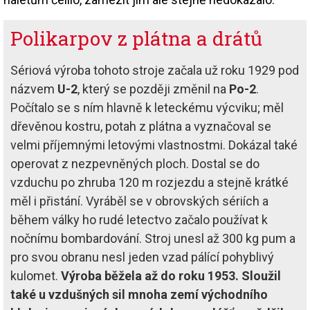
Polikarpov z plátna a drátů
Sériová výroba tohoto stroje začala už roku 1929 pod
názvem
U-2
, který se později změnil na
Po-2
.
Počítalo se s ním hlavně k leteckému výcviku; měl
dřevěnou kostru, potah z plátna a vyznačoval se
velmi příjemnými letovými vlastnostmi. Dokázal také
operovat z nezpevněných ploch. Dostal se do
vzduchu po zhruba 120 m rozjezdu a stejně krátké
měl i přistání. Vyráběl se v obrovských sériích a
během války ho rudé letectvo začalo používat k
nočnímu bombardování. Stroj unesl až 300 kg pum a
pro svou obranu nesl jeden vzad pálící pohyblivý
kulomet.
Výroba běžela až do roku 1953. Sloužil
také u vzdušných sil mnoha zemí východního