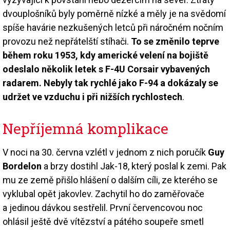
dvouplošníků byly poměrně nízké a měly je na svědomí
spíše havárie nezkušených letců při náročném nočním
provozu než nepřátelští stíhači.
To se změnilo teprve
během roku 1953, kdy americké velení na bojiště
odeslalo několik letek s F-4U Corsair vybavených
radarem. Nebyly tak rychlé jako F-94 a dokázaly se
udržet ve vzduchu i při nižších rychlostech
.
Nepříjemná komplikace
V noci na 30. června vzlétl v jednom z nich poručík
Guy
Bordelon
a brzy dostihl Jak-18, který poslal k zemi. Pak
mu ze země přišlo hlášení o dalším cíli, ze kterého se
vyklubal opět jakovlev. Zachytil ho do zaměřovače
a jedinou dávkou sestřelil. První červencovou noc
ohlásil ještě dvě vítězství a pátého soupeře smetl