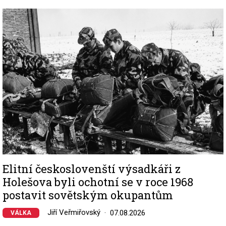
Image
Elitní českoslovenští výsadkáři z
Holešova byli ochotní se v roce 1968
postavit sovětským okupantům
Jiří Veřmiřovský
07.08.2026
VÁLKA