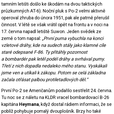
tamním letišti došlo ke škodám na dvou taktických
průzkumných AT-6). Noční pluk s Po-2 velmi aktivně
operoval zhruba do února 1951, pak ale patrně přerušil
činnost. V létě se však vrátil opět na frontu a v noci na
17. června napadl letiště Suwon. Jeden svědek ze
země o tom napsal:
„První puma vybuchla na konci
vzletové dráhy, kde na sudech stály jako klamné cíle
staré odepsané F-86. Ty přitáhly pozornost
a bombardér pak letěl podél dráhy a svrhával pumy.
Třetí z nich dopadla nedaleko mého stanu. Vyskákali
jsme ven a utíkali k zákopu. Potom se celá základna
začala otřásat palbou protiletadlových děl.“
První Po-2 se Američanům podařilo sestřelit 24. června.
Tu noc se z náletu na KLDR vracel bombardovací B-26
kapitána
Heymana
, když dostal rádiem informaci, že se
poblíž pohybuje pomalý dvouplošník. Brzy ho také