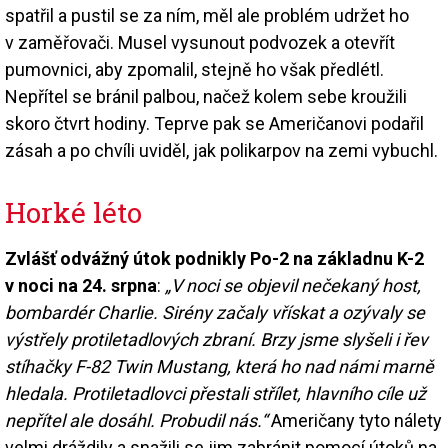
spatřil a pustil se za ním, měl ale problém udržet ho
v zaměřovači. Musel vysunout podvozek a otevřít
pumovnici, aby zpomalil, stejně ho však předlétl.
Nepřítel se bránil palbou, načež kolem sebe kroužili
skoro čtvrt hodiny. Teprve pak se Američanovi podařil
zásah a po chvíli uviděl, jak polikarpov na zemi vybuchl.
Horké léto
Zvlášť odvážný útok podnikly Po-2 na základnu K-2
v noci na 24. srpna
:
„V noci se objevil nečekaný host,
bombardér Charlie. Sirény začaly vřískat a ozývaly se
výstřely protiletadlových zbraní. Brzy jsme slyšeli i řev
stíhačky F-82 Twin Mustang, která ho nad námi marně
hledala. Protiletadlovci přestali střílet, hlavního cíle už
nepřítel ale dosáhl. Probudil nás.“
Američany tyto nálety
velmi dráždily a snažili se jim zabránit pomocí útoků na