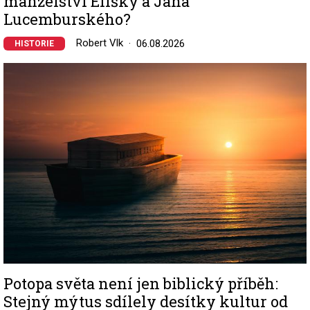
manželství Elišky a Jana
Lucemburského?
Robert Vlk
06.08.2026
HISTORIE
Image
Potopa světa není jen biblický příběh:
Stejný mýtus sdílely desítky kultur od