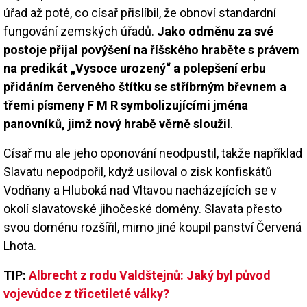
úřad až poté, co císař přislíbil, že obnoví standardní
fungování zemských úřadů.
Jako odměnu za své
postoje přijal povýšení na říšského hraběte s právem
na predikát „Vysoce urozený“ a polepšení erbu
přidáním červeného štítku se stříbrným břevnem a
třemi písmeny F M R symbolizujícími jména
panovníků, jimž nový hrabě věrně sloužil
.
Císař mu ale jeho oponování neodpustil, takže například
Slavatu nepodpořil, když usiloval o zisk konfiskátů
Vodňany a Hluboká nad Vltavou nacházejících se v
okolí slavatovské jihočeské domény. Slavata přesto
svou doménu rozšířil, mimo jiné koupil panství Červená
Lhota.
TIP:
Albrecht z rodu Valdštejnů: Jaký byl původ
vojevůdce z třicetileté války?