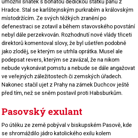
umožnil sňatek s bohatou dědičkou statků pánů z
Hradce. Stal se karlštejnským purkrabím a královským
místodržícím. Ze svých těžkých zranění po
defenestraci se zotavil a během stavovského povstání
nebyl dále perzekvován. Rozhodnutí nové vlády třiceti
direktorů komentoval slovy, že byl ušetřen podobně
jako zloděj, se kterým se utrhla oprátka. Musel ale
podepsat revers, kterým se zavázal, že na nikom
nebude vykonávat pomstu a nebude se dále angažovat
ve veřejných záležitostech či zemských úřadech.
Nakonec stačil ujet z Prahy na zámek Duchcov ještě
před tím, než se sněm postavil proti Habsburkům.
Pasovský exulant
Po útěku ze země pobýval v biskupském Pasově, kde
se shromáždilo jádro katolického exilu kolem