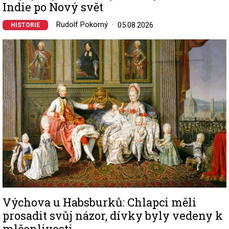
Indie po Nový svět
Rudolf Pokorný
05.08.2026
HISTORIE
Image
Výchova u Habsburků: Chlapci měli
prosadit svůj názor, dívky byly vedeny k
mlčenlivosti