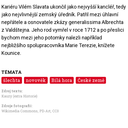
Kariéru Vilém Slavata ukončil jako nejvyšší kancléř, tedy
jako nejvlivnější zemský úředník. Patřil mezi úhlavní
nepřátele a osnovatele zkázy generalissima Albrechta
z Valdštejna. Jeho rod vymřel v roce 1712 a po přeslici
bychom mezi jeho potomky nalezli například
nejbližšího spolupracovníka Marie Terezie, knížete
Kounice.
TÉMATA
šlechta
novověk
Bílá hora
České země
Zdroj textu:
Kauzy (extra Historie)
Zdroje fotografii:
Wikimedia Commons, PD-Art
,
CC0