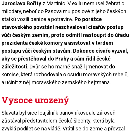
Jaroslava Bořity
z Martinic. V exilu nemusel žebrat o
milodary, neboť do Pasova mu poslové z jeho českých
statků vozili peníze a potraviny.
Po porážce
stavovského povstání neschvaloval císařův postup
vůči českým zemím, proto odmítl nastoupit do úřadu
prezidenta české komory a asistovat v tvrdém
postupu vůči českým stavům. Dokonce císaře vyzval,
aby se přestěhoval do Prahy a sám řídil české
záležitosti
. Dvůr se ho marně snažil jmenovat do
komise, která rozhodovala o osudu moravských rebelů,
a učinit z něj moravského zemského hejtmana.
Vysoce urozený
Slavata byl sice loajální k panovníkovi, ale zároveň
zůstával představitelem české šlechty, která byla
zvyklá podílet se na vládě. Vrátil se do země a převzal