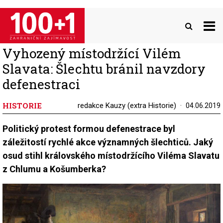
Přejít
k
hlavnímu
obsahu
Vyhozený místodržící Vilém
Slavata: Šlechtu bránil navzdory
defenestraci
HISTORIE
redakce Kauzy (extra Historie)
04.06.2019
Politický protest formou defenestrace byl
záležitostí rychlé akce významných šlechticů. Jaký
osud stihl královského místodržícího Viléma Slavatu
z Chlumu a Košumberka?