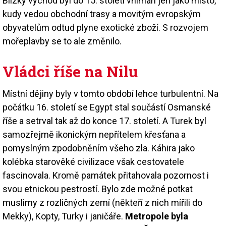
Blízký východ byl do 15. století vnímán jen jako místo,
kudy vedou obchodní trasy a movitým evropským
obyvatelům odtud plyne exotické zboží. S rozvojem
mořeplavby se to ale změnilo.
Vládci říše na Nilu
Místní dějiny byly v tomto období lehce turbulentní. Na
počátku 16. století se Egypt stal součástí Osmanské
říše a setrval tak až do konce 17. století. A Turek byl
samozřejmě ikonickým nepřítelem křesťana a
pomyslným zpodobněním všeho zla. Káhira jako
kolébka starověké civilizace však cestovatele
fascinovala. Kromě památek přitahovala pozornost i
svou etnickou pestrostí. Bylo zde možné potkat
muslimy z rozličných zemí (někteří z nich mířili do
Mekky), Kopty, Turky i janičáře.
Metropole byla