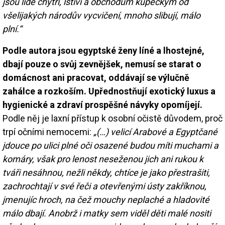
jsou lidé chytří, lstiví a obchodům kupeckým od
všelijakých národův vycvičení, mnoho slibují, málo
plní.“
Podle autora jsou egyptské ženy líné a lhostejné,
dbají pouze o svůj zevnějšek, nemusí se starat o
domácnost ani pracovat, oddávají se výlučně
zahálce a rozkoším. Upřednostňují exotický luxus a
hygienické a zdraví prospěšné návyky opomíjejí.
Podle něj je laxní přístup k osobní očistě důvodem, proč
trpí očními nemocemi:
„(…) velicí Arabové a Egyptčané
jdouce po ulici plné oči osazené budou míti muchami a
komáry, však pro lenost neseženou jich ani rukou k
tváři nesáhnou, nežli někdy, chtíce je jako přestrašiti,
zachrochtají v své řeči a otevřenými ústy zakříknou,
jmenujíc hroch, na čež mouchy neplaché a hladovité
málo dbají. Anobrž i matky sem viděl děti malé nositi