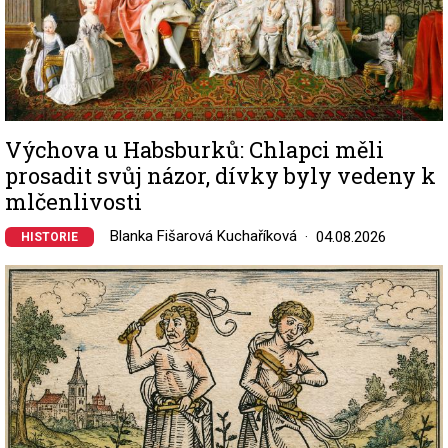
Výchova u Habsburků: Chlapci měli
prosadit svůj názor, dívky byly vedeny k
mlčenlivosti
Blanka Fišarová Kuchaříková
04.08.2026
HISTORIE
Image