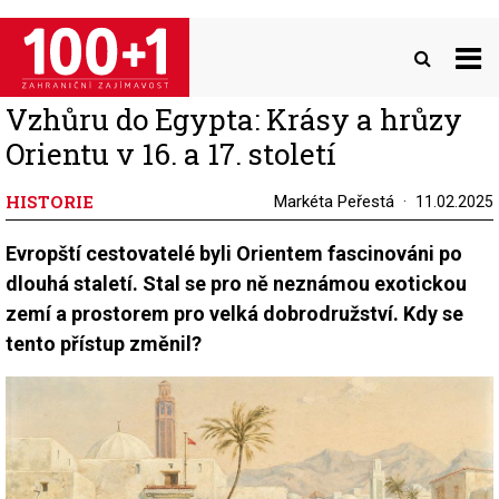
Přejít
k
hlavnímu
obsahu
Vzhůru do Egypta: Krásy a hrůzy
Orientu v 16. a 17. století
HISTORIE
Markéta Peřestá
11.02.2025
Evropští cestovatelé byli Orientem fascinováni po
dlouhá staletí. Stal se pro ně neznámou exotickou
zemí a prostorem pro velká dobrodružství. Kdy se
tento přístup změnil?