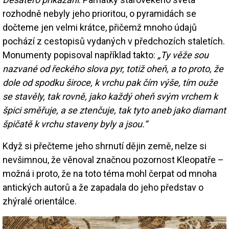
rozhodně nebyly jeho prioritou, o pyramidách se
dočteme jen velmi krátce, přičemž mnoho údajů
pochází z cestopisů vydaných v předchozích staletích.
Monumenty popisoval například takto:
„Ty věže sou
nazvané od řeckého slova pyr, totiž oheň, a to proto, že
dole od spodku široce, k vrchu pak čím výše, tím ouže
se stavěly, tak rovně, jako každý oheň svým vrchem k
špici směřuje, a se ztenčuje, tak tyto aneb jako diamant
špičatě k vrchu staveny byly a jsou.“
Když si přečteme jeho shrnutí dějin země, nelze si
nevšimnou, že věnoval značnou pozornost Kleopatře –
možná i proto, že na toto téma mohl čerpat od mnoha
antických autorů a že zapadala do jeho představ o
zhýralé orientálce.
Image