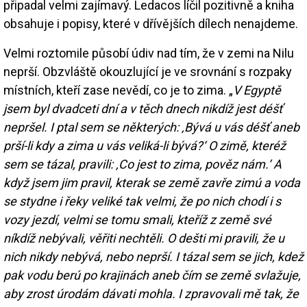
připadal velmi zajímavý. Ledacos líčil pozitivně a kniha
obsahuje i popisy, které v dřívějších dílech nenajdeme.
Velmi roztomile působí údiv nad tím, že v zemi na Nilu
neprší. Obzvláště okouzlující je ve srovnání s rozpaky
místních, kteří zase nevědí, co je to zima. „
V Egyptě
jsem byl dvadceti dní a v těch dnech nikdíž jest déšť
nepršel. I ptal sem se některých: ‚Bývá u vás déšť aneb
prší-li kdy a zima u vás veliká-li bývá?‘ O zimě, kteréž
sem se tázal, pravili: ‚Co jest to zima, pověz nám.‘ A
když jsem jim pravil, kterak se země zavře zimú a voda
se stydne i řeky veliké tak velmi, že po nich chodí i s
vozy jezdí, velmi se tomu smali, kteříž z země své
níkdíž nebývali, věřiti nechtěli. O dešti mi pravili, že u
nich nikdy nebývá, nebo neprší. I tázal sem se jich, kdež
pak vodu berú po krajinách aneb čím se země svlažuje,
aby zrost úrodám dávati mohla. I zpravovali mě tak, že