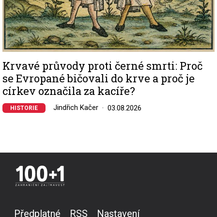
Krvavé průvody proti černé smrti: Proč
se Evropané bičovali do krve a proč je
církev označila za kacíře?
Jindřich Kačer
03.08.2026
HISTORIE
Předplatné
RSS
Nastavení