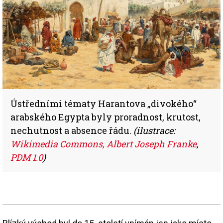
Ústředními tématy Harantova „divokého“
arabského Egypta byly proradnost, krutost,
nechutnost a absence řádu.
(ilustrace:
Wikimedia Commons, Albert Joseph Franke
,
PDM 1.0
)