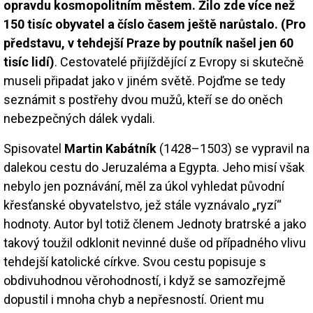
opravdu kosmopolitním městem. Žilo zde více než
150 tisíc obyvatel a číslo časem ještě narůstalo. (Pro
představu, v tehdejší Praze by poutník našel jen 60
tisíc lidí)
. Cestovatelé přijíždějící z Evropy si skutečně
museli připadat jako v jiném světě. Pojďme se tedy
seznámit s postřehy dvou mužů, kteří se do oněch
nebezpečných dálek vydali.
Spisovatel
Martin Kabátník
(1428–1503) se vypravil na
dalekou cestu do Jeruzaléma a Egypta. Jeho misí však
nebylo jen poznávání, měl za úkol vyhledat původní
křesťanské obyvatelstvo, jež stále vyznávalo „ryzí“
hodnoty. Autor byl totiž členem Jednoty bratrské a jako
takový toužil odklonit nevinné duše od případného vlivu
tehdejší katolické církve. Svou cestu popisuje s
obdivuhodnou věrohodností, i když se samozřejmě
dopustil i mnoha chyb a nepřesností. Orient mu