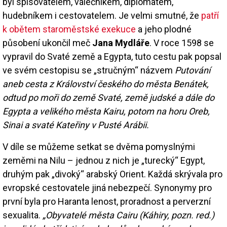
byl spisovatelem, válečníkem, diplomatem,
hudebníkem i cestovatelem. Je velmi smutné, že
patří
k obětem staroměstské exekuce
a jeho plodné
působení ukončil meč
Jana Mydláře
. V roce 1598 se
vypravil do Svaté země a Egypta, tuto cestu pak popsal
ve svém cestopisu se „stručným“ názvem
Putování
aneb cesta z Království českého do města Benátek,
odtud po moři do země Svaté, země judské a dále do
Egypta a velikého města Kairu, potom na horu Oreb,
Sinai a svaté Kateřiny v Pusté Arábii.
V díle se můžeme setkat se dvěma pomyslnými
zeměmi na Nilu – jednou z nich je „turecký“ Egypt,
druhým pak „divoký“ arabský Orient. Každá skrývala pro
evropské cestovatele jiná nebezpečí. Synonymy pro
první byla pro Haranta lenost, proradnost a perverzní
sexualita.
„Obyvatelé města Cairu (Káhiry, pozn. red.)