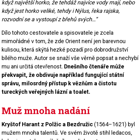
když najvětší horko, že tehdáž najvíce vody mají, nebo
když jest horko veliké, tehdy i Nýlus, řeka rajska,
rozvodní se a vystoupí z břehů svých…“
Dílo tohoto cestovatele a spisovatele je zcela
mimořádné v tom, že zde Orient není jen barevnou
kulisou, která skýtá hezké pozadí pro dobrodružství
bílého muže. Autor se snaží vše věrně popsat a nechybí
mu ani určitá otevřenost.
Dnešního čtenáře může
překvapit, že obdivuje například fungující státní
správu, milosrdný přístup k vězňům a čistotu
tureckých veřejných lázní a toalet.
Muž mnoha nadání
Kryštof Harant z Polžic a Bezdružic
(1564–1621) byl
mužem mnoha talentů. Ve svém životě stihl ledacos,