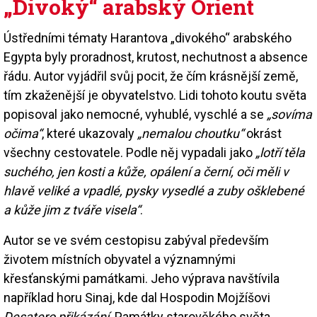
„Divoký“ arabský Orient
Ústředními tématy Harantova „divokého“ arabského
Egypta byly proradnost, krutost, nechutnost a absence
řádu. Autor vyjádřil svůj pocit, že čím krásnější země,
tím zkaženější je obyvatelstvo. Lidi tohoto koutu světa
popisoval jako nemocné, vyhublé, vyschlé a se
„sovíma
očima“
, které ukazovaly
„nemalou choutku“
okrást
všechny cestovatele. Podle něj vypadali jako
„lotří těla
suchého, jen kosti a kůže, opálení a černí, oči měli v
hlavě veliké a vpadlé, pysky vysedlé a zuby ošklebené
a kůže jim z tváře visela“
.
Autor se ve svém cestopisu zabýval především
životem místních obyvatel a významnými
křesťanskými památkami. Jeho výprava navštívila
například horu Sinaj, kde dal Hospodin Mojžíšovi
Desatero přikázání
. Památky starověkého světa