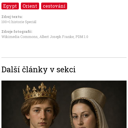
Egypt
Orient
cestování
Zdroj textu:
100+1 historie Speciál
Zdroje fotografii:
Wikimedia Commons, Albert Joseph Franke
,
PDM 1.0
Další články v sekci
Image