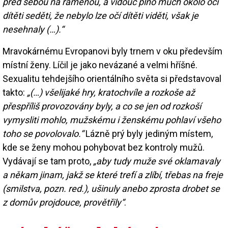
před sebou na ramenou, a vidouc plno much okolo očí
dítěti seděti, že nebylo lze očí dítěti viděti, však je
nesehnaly (…).“
Mravokárnému Evropanovi byly trnem v oku především
místní ženy. Líčil je jako nevázané a velmi hříšné.
Sexualitu tehdejšího orientálního světa si představoval
takto:
„(…) všelijaké hry, kratochvíle a rozkoše až
přespříliš provozovány byly, a co se jen od rozkoší
vymysliti mohlo, mužskému i ženskému pohlaví všeho
toho se povolovalo.“
Lázně prý byly jediným místem,
kde se ženy mohou pohybovat bez kontroly mužů.
Vydávají se tam proto,
„aby tudy muže své oklamavaly
a někam jinam, jakž se které trefí a zlíbí, třebas na freje
(smilstva, pozn. red.), ušinuly anebo zprosta drobet se
z domův projdouce, provětřily“
.