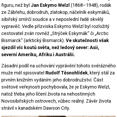
figuru, než byl
Jan Eskymo Welzl
(1868–1948), rodák
ze Zábřehu, dobrodruh, zlatokop, náčelník eskymáků,
sibiřský smírčí soudce a v neposlední řadě skvělý
vypravěč. Vedle přízviska Eskymo Welzl byl rozložitý
cestovatel zván rovněž „Strýček Eskymák“ či „Arctic
Bismarck“ (arktický Bismarck).
Ve skutečnosti však
sjezdil víc koutů světa, než ledový sever: Asii,
severní Ameriku, Afriku i Austrálii.
Zásadní podíl na uchování vyprávění tohoto svérázného
muže měl spisovatel
Rudolf Těsnohlídek
, který stál za
prvním knižním vydáním jeho dobrodružství. Část
světové veřejnosti pochybovala, že je Eskymo Welzl,
natož třeba jeho líčení života na nehostinných
Novosibiřských ostrovech, vůbec reálný. Závěr života
strávil v kanadském Dawson City.