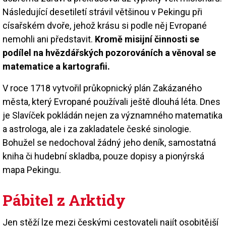
Následující desetiletí strávil většinou v Pekingu při
císařském dvoře, jehož krásu si podle něj Evropané
nemohli ani představit.
Kromě misijní činnosti se
podílel na hvězdářských pozorováních a věnoval se
matematice a kartografii.
V roce 1718 vytvořil průkopnický plán Zakázaného
města, který Evropané používali ještě dlouhá léta. Dnes
je Slavíček pokládán nejen za významného matematika
a astrologa, ale i za zakladatele české sinologie.
Bohužel se nedochoval žádný jeho deník, samostatná
kniha či hudební skladba, pouze dopisy a pionýrská
mapa Pekingu.
Pábitel z Arktidy
Jen stěží lze mezi českými cestovateli najít osobitější