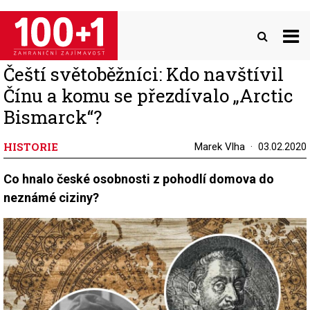
Přejít
k
hlavnímu
obsahu
Čeští světoběžníci: Kdo navštívil
Čínu a komu se přezdívalo „Arctic
Bismarck“?
HISTORIE
Marek Vlha
03.02.2020
Co hnalo české osobnosti z pohodlí domova do
neznámé ciziny?