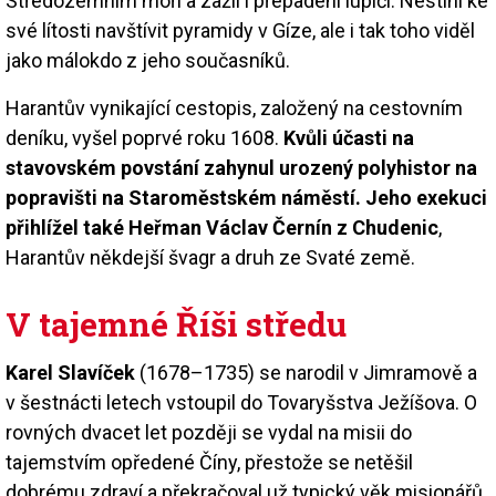
Středozemním moři a zažil i přepadení lupiči. Nestihl ke
své lítosti navštívit pyramidy v Gíze, ale i tak toho viděl
jako málokdo z jeho současníků.
Harantův vynikající cestopis, založený na cestovním
deníku, vyšel poprvé roku 1608.
Kvůli účasti na
stavovském povstání zahynul urozený polyhistor na
popravišti na Staroměstském náměstí. Jeho exekuci
přihlížel také Heřman Václav Černín z Chudenic
,
Harantův někdejší švagr a druh ze Svaté země.
V tajemné Říši středu
Karel Slavíček
(1678–1735) se narodil v Jimramově a
v šestnácti letech vstoupil do Tovaryšstva Ježíšova. O
rovných dvacet let později se vydal na misii do
tajemstvím opředené Číny, přestože se netěšil
dobrému zdraví a překračoval už typický věk misionářů.