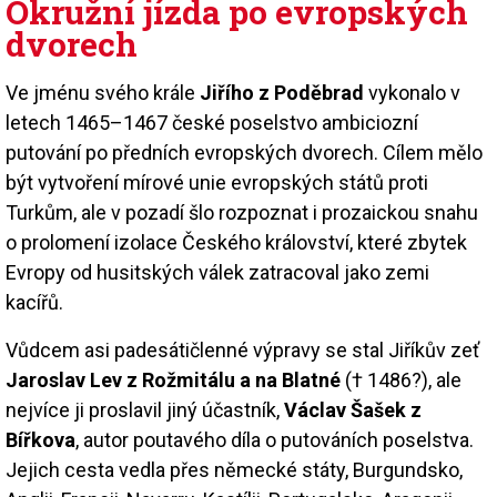
Okružní jízda po evropských
dvorech
Ve jménu svého krále
Jiřího z Poděbrad
vykonalo v
letech 1465–1467 české poselstvo ambiciozní
putování po předních evropských dvorech. Cílem mělo
být vytvoření mírové unie evropských států proti
Turkům, ale v pozadí šlo rozpoznat i prozaickou snahu
o prolomení izolace Českého království, které zbytek
Evropy od husitských válek zatracoval jako zemi
kacířů.
Vůdcem asi padesátičlenné výpravy se stal Jiříkův zeť
Jaroslav Lev z Rožmitálu a na Blatné
(† 1486?), ale
nejvíce ji proslavil jiný účastník,
Václav Šašek z
Bířkova
, autor poutavého díla o putováních poselstva.
Jejich cesta vedla přes německé státy, Burgundsko,