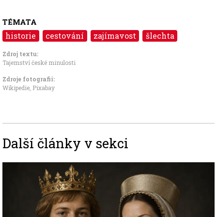
TÉMATA
historie
cestování
zajímavost
šlechta
Zdroj textu:
Tajemství české minulosti
Zdroje fotografii:
Wikipedie, Pixabay
Další články v sekci
Image