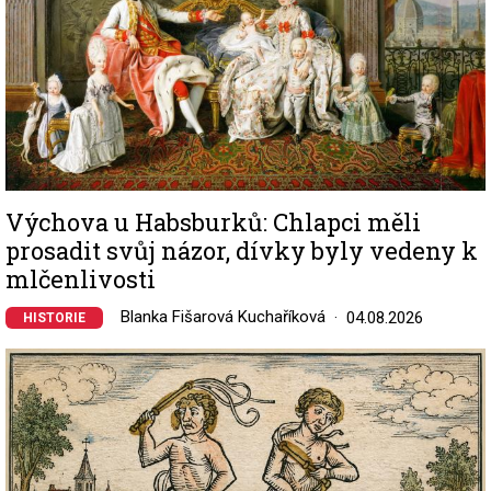
Výchova u Habsburků: Chlapci měli
prosadit svůj názor, dívky byly vedeny k
mlčenlivosti
Blanka Fišarová Kuchaříková
04.08.2026
HISTORIE
Image