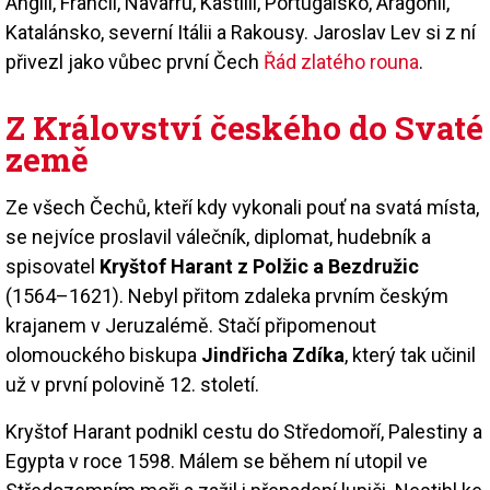
Anglii, Francii, Navarru, Kastílii, Portugalsko, Aragonii,
Katalánsko, severní Itálii a Rakousy. Jaroslav Lev si z ní
přivezl jako vůbec první Čech
Řád zlatého rouna
.
Z Království českého do Svaté
země
Ze všech Čechů, kteří kdy vykonali pouť na svatá místa,
se nejvíce proslavil válečník, diplomat, hudebník a
spisovatel
Kryštof Harant z Polžic a Bezdružic
(1564–1621). Nebyl přitom zdaleka prvním českým
krajanem v Jeruzalémě. Stačí připomenout
olomouckého biskupa
Jindřicha Zdíka
, který tak učinil
už v první polovině 12. století.
Kryštof Harant podnikl cestu do Středomoří, Palestiny a
Egypta v roce 1598. Málem se během ní utopil ve