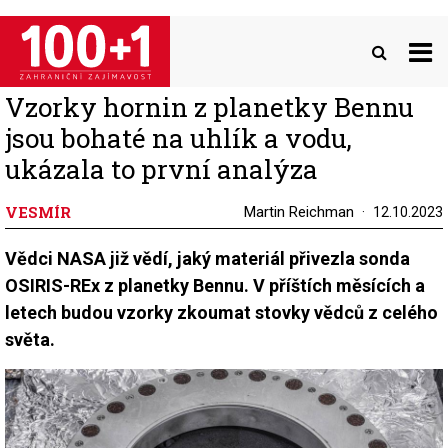
Přejít
k
hlavnímu
obsahu
Vzorky hornin z planetky Bennu
jsou bohaté na uhlík a vodu,
ukázala to první analýza
VESMÍR
Martin Reichman
12.10.2023
Vědci NASA již vědí, jaký materiál přivezla sonda
OSIRIS-REx z planetky Bennu. V příštích měsících a
letech budou vzorky zkoumat stovky vědců z celého
světa.