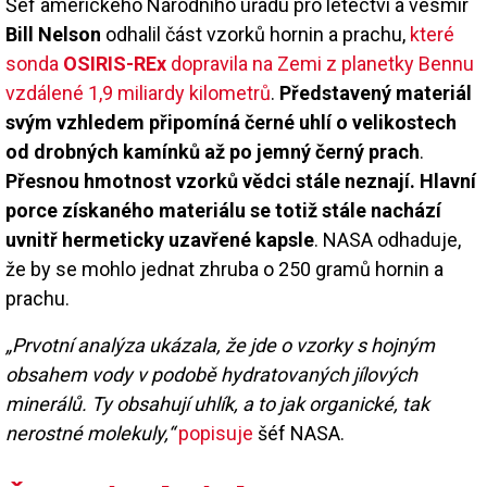
Šéf amerického Národního úřadu pro letectví a vesmír
Bill Nelson
odhalil část vzorků hornin a prachu,
které
sonda
OSIRIS-REx
dopravila na Zemi z planetky Bennu
vzdálené 1,9 miliardy kilometrů
.
Představený materiál
svým vzhledem připomíná černé uhlí o velikostech
od drobných kamínků až po jemný černý prach
.
Přesnou hmotnost vzorků vědci stále neznají. Hlavní
porce získaného materiálu se totiž stále nachází
uvnitř hermeticky uzavřené kapsle
. NASA odhaduje,
že by se mohlo jednat zhruba o 250 gramů hornin a
prachu.
„Prvotní analýza ukázala, že jde o vzorky s hojným
obsahem vody v podobě hydratovaných jílových
minerálů. Ty obsahují uhlík, a to jak organické, tak
nerostné molekuly,“
popisuje
šéf NASA.