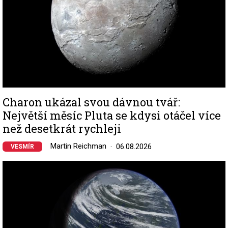
Charon ukázal svou dávnou tvář:
Největší měsíc Pluta se kdysi otáčel více
než desetkrát rychleji
Martin Reichman
06.08.2026
VESMÍR
Image