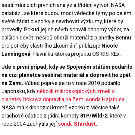
šesti měsících prvních analýz a třídění vytvoří NASA
databázi, ze které budou moci vědecké týmy po celém
světě žádat o vzorky a navrhovat výzkumy, které by
provedly. Pokud jejich návrh schválí odborný výbor, za
dalších devět měsíců obdrží materiál z planetky Bennu
pro potřeby vlastního zkoumání, přibližuje
Nicole
Lunningová
, hlavní kurátorka projektu OSIRIS-REx.
Jde o první případ, kdy se Spojeným státům podařilo
na cizí planetce sesbírat materiál a dopravit ho zpět
na Zemi.
Vůbec poprvé se to v roce 2010 podařilo
Japonsku, kdy
několik mikroskopických zrnek z
planetky Itokawa dopravila na Zemi sonda Hajabusa
.
NASA má k dispozici kromě vzorků z Měsíce také
prachové částice z jádra komety
81P/Wild-2
, které v
roce 2004 zachytila její
sonda
Stardust
.