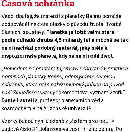
Časová schránka
Vědci doufají, že materiál z planetky Bennu pomůže
zodpovědět některé otázky o původu života i tvorbě
Sluneční soustavy.
Planetka je totiž velmi stará –
podle odhadů zhruba 4,5 miliardy let a možná se tak
na ní nachází podobný materiál, jaký měla k
dispozici naše planeta, kdy se na ní rodil život
.
„Pohledem na prastará tajemství uchovaná v prachu a
horninách planetky Bennu, odemykáme časovou
schránku, která nám nabízí hluboký pohled na původ
naší Sluneční soustavy,“
okomentoval význam vzorků
Dante Lauretta
, profesor planetárních věd a
kosmochemie na Arizonské univerzitě.
Vzorky budou nyní uložené v „čistém prostoru“ v
budově číslo 31 Johnsonova vesmírného centra. Po