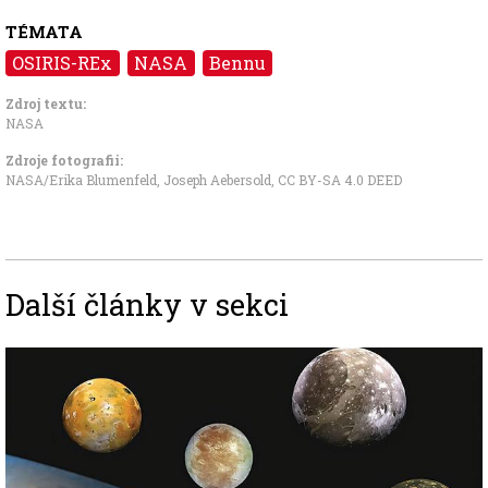
TÉMATA
OSIRIS-REx
NASA
Bennu
Zdroj textu:
NASA
Zdroje fotografii:
NASA/Erika Blumenfeld, Joseph Aebersold
,
CC BY-SA 4.0 DEED
Další články v sekci
Image