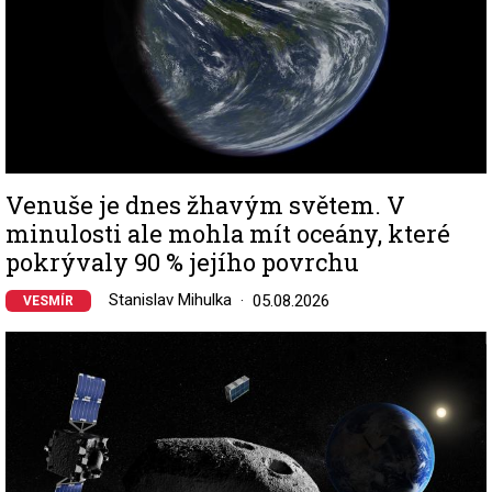
Venuše je dnes žhavým světem. V
minulosti ale mohla mít oceány, které
pokrývaly 90 % jejího povrchu
Stanislav Mihulka
05.08.2026
VESMÍR
Image