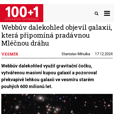
Přejít
k
hlavnímu
obsahu
Webbův dalekohled objevil galaxii,
která připomíná pradávnou
Mléčnou dráhu
VESMÍR
Stanislav Mihulka
17.12.2024
Webbův dalekohled využil gravitační čočku,
vytvářenou masivní kupou galaxií a pozoroval
překvapivě lehkou galaxii ve vesmíru starém
pouhých 600 milionů let.