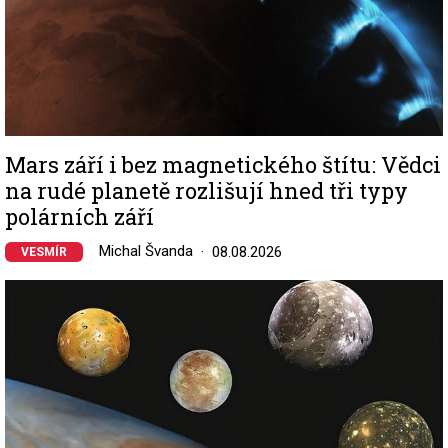
Mars září i bez magnetického štítu: Vědci
na rudé planetě rozlišují hned tři typy
polárních září
Michal Švanda
08.08.2026
VESMÍR
Image