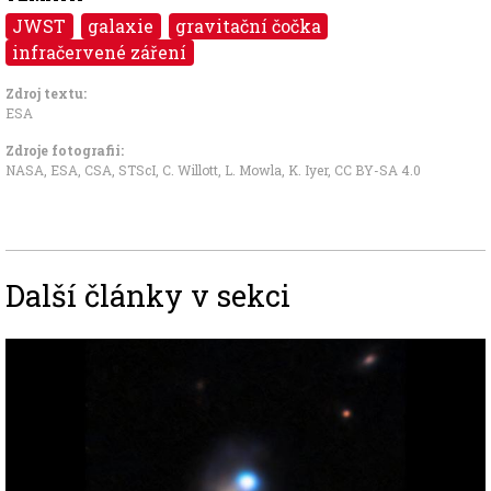
JWST
galaxie
gravitační čočka
infračervené záření
Zdroj textu:
ESA
Zdroje fotografii:
NASA, ESA, CSA, STScI, C. Willott, L. Mowla, K. Iyer
,
CC BY-SA 4.0
Další články v sekci
Image