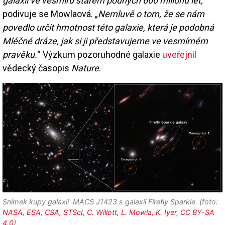
galaxii ve vesmíru starém pouhých 600 milionů let,
“
podivuje se Mowlaová. „
Nemluvě o tom, že se nám
povedlo určit hmotnost této galaxie, která je podobná
Mléčné dráze, jak si ji představujeme ve vesmírném
pravěku.
“ Výzkum pozoruhodné galaxie
uveřejnil
vědecký časopis
Nature
.
Snímek kupy galaxií MACS J1423 s galaxií Firefly Sparkle. (foto:
NASA, ESA, CSA, STScI, C. Willott, L. Mowla, K. Iyer
,
CC BY-SA
4.0
)