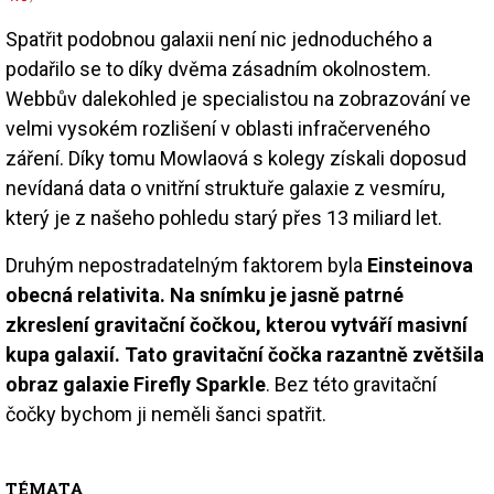
Spatřit podobnou galaxii není nic jednoduchého a
podařilo se to díky dvěma zásadním okolnostem.
Webbův dalekohled je specialistou na zobrazování ve
velmi vysokém rozlišení v oblasti infračerveného
záření. Díky tomu Mowlaová s kolegy získali doposud
nevídaná data o vnitřní struktuře galaxie z vesmíru,
který je z našeho pohledu starý přes 13 miliard let.
Druhým nepostradatelným faktorem byla
Einsteinova
obecná relativita. Na snímku je jasně patrné
zkreslení gravitační čočkou, kterou vytváří masivní
kupa galaxií. Tato gravitační čočka razantně zvětšila
obraz galaxie Firefly Sparkle
. Bez této gravitační
čočky bychom ji neměli šanci spatřit.
TÉMATA