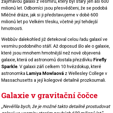
zajímavou galaxii z vesmíru, který byl starý jen asi 600
milionů let. Odborníci jsou přesvědčeni, že se podobá
Mléčné dráze, jak si ji představujeme v době 600
milionů let po Velkém třesku, včetně její tehdejší
hmotnosti.
Webbův dalekohled již detekoval celou řadu galaxií ve
vesmíru podobného stáří. Až doposud šlo ale o galaxie,
které jsou mnohem hmotnější než nově objevená
galaxie, která od astronomů dostala přezdívku
Firefly
Sparkle
. V galaxii září celkem 10 hvězdokup, které
astronomka
Lamiya Mowlaová
z Wellesley College v
Massachusetts a její kolegové detailně prozkoumali.
Galaxie v gravitační čočce
„
Nevěřila bych, že je možné takto detailně prostudovat