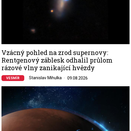
Vzácný pohled na zrod supernovy:
Rentgenový záblesk odhalil průlom
rázové vlny zanikající hvězdy
Stanislav Mihulka
09.08.2026
VESMÍR
Image