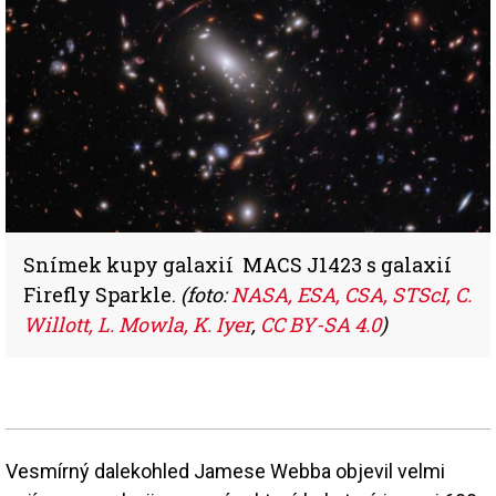
Snímek kupy galaxií MACS J1423 s galaxií
Firefly Sparkle.
(foto:
NASA, ESA, CSA, STScI, C.
Willott, L. Mowla, K. Iyer
,
CC BY-SA 4.0
)
Vesmírný dalekohled Jamese Webba objevil velmi