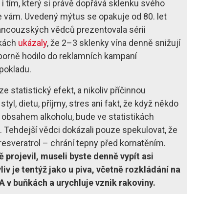
 tím, který si právě dopřává sklenku svého
 vám. Uvedený mýtus se opakuje od 80. let
rancouzských vědců prezentovala sérii
ikách
ukázaly
, že 2–3 sklenky vína denně snižují
výborně hodilo do reklamních kampaní
pokladu.
 statistický efekt, a nikoliv příčinnou
styl, dietu, příjmy, stres ani fakt, že když někdo
 obsahem alkoholu, bude ve statistikách
“. Tehdejší vědci dokázali pouze spekulovat, že
t resveratrol – chrání tepny před kornatěním.
 projevil, museli byste denně vypít asi
liv je tentýž jako u piva, včetně rozkládání na
 v buňkách a urychluje vznik rakoviny.