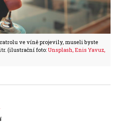
ratrolu ve víně projevily, museli byste
r. (ilustrační foto:
Unsplash, Enis Yavuz,
a
í