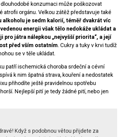
ři dlouhodobé konzumaci může poškozovat
é atrofii orgánu. Velkou zátěž představuje také
alkoholu je sedm kalorií, téměř dvakrát víc
 Uvedenou energii však tělo nedokáže ukládat a
i pro játra nálepkou „nejvyšší priorita“, a její
nost před vším ostatním
. Cukry a tuky v krvi tudíž
mohou se v těle ukládat.
sku patří ischemická choroba srdeční a cévní
spívá k nim špatná strava, kouření a nedostatek
u přihodíte ještě pravidelnou spotřebu
horší. Nejlepší pití je tedy žádné pití, nebo jen
dravé! Když s podobnou větou přijdete za