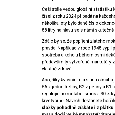
Češi stále vedou globální statisti
čísel z roku 2024 připadá na každého
několika lety bylo dané číslo dokon
88 litry na hlavu se s námi skuteč
Zdálo by se, že popíjení zlatého mok
pravda. Například v roce 1948 vypil 
spotřeba alkoholu během osmi deká
především ty vytvořené marketéry z 
vlastně zdravé.
Ano, díky kvasnicím a sladu obsahuje
B6 z jedné třetiny, B2 z pětiny a B1
regulujícího metabolismus a 30 % kys
krvetvorbě. Navrch dostanete hořčík
složky pohodlně získáte i z plátk
masa dodá velké množství vitaminů