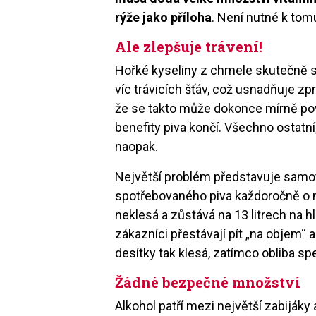
rýže jako příloha
. Není nutné k tomu
Ale zlepšuje trávení!
Hořké kyseliny z chmele skutečně st
víc trávicích šťáv, což usnadňuje zp
že se takto může dokonce mírně pov
benefity piva končí. Všechno ostatní
naopak.
Největší problém představuje samotn
spotřebovaného piva každoročně o n
neklesá a zůstává na 13 litrech na 
zákazníci přestávají pít „na objem“ 
desítky tak klesá, zatímco obliba sp
Žádné bezpečné množství
Alkohol patří mezi největší zabijáky