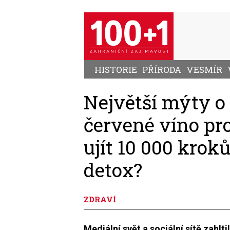
Přejít
k
hlavnímu
obsahu
HISTORIE
PŘÍRODA
VESMÍR
Největší mýty o
červené víno pr
ujít 10 000 kroků
detox?
ZDRAVÍ
Mediální svět a sociální sítě zahlt