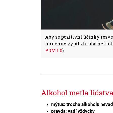
Aby se pozitivní účinky resve
ho denně vypít zhruba hektolit
PDM 1.0
)
Alkohol metla lidstv
mýtus: trocha alkoholu nevad
pravda: vadí vždycky