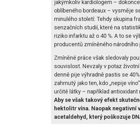
jakýmkoliv kardiologem – dokonce i
oblíbeného bordeaux – vysměje se
minulého století: Tehdy skupina f
senzačních studií, které na statist
riziko infarktu až o 40 %. A to se 
producentů zmíněného národního 
Zmíněné práce však sledovaly pouze
souvislost. Nevzaly v potaz životní 
denně pije výhradně pastis se 40%
zahrnutý jako ten, kdo „nepije víno
určité látky – například antioxidan
Aby se však takový efekt skutečně
hektolitr vína. Naopak negativní v
acetaldehyd, který poškozuje DNA