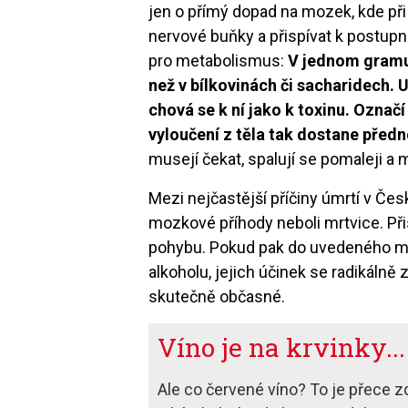
jen o přímý dopad na mozek, kde p
nervové buňky a přispívat k postupn
pro metabolismus:
V jednom gramu 
než v bílkovinách či sacharidech.
chová se k ní jako k toxinu. Označí j
vyloučení z těla tak dostane před
musejí čekat, spalují se pomaleji a 
Mezi nejčastější příčiny úmrtí v Če
mozkové příhody neboli mrtvice. Při
pohybu. Pokud pak do uvedeného mix
alkoholu, jejich účinek se radikálně z
skutečně občasné.
Víno je na krvinky...
Ale co červené víno? To je přece z