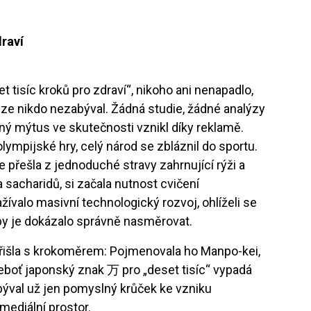
draví
t tisíc kroků pro zdraví“, nikoho ani nenapadlo,
e nikdo nezabýval. Žádná studie, žádné analýzy
ný mýtus ve skutečnosti vznikl díky reklamě.
lympijské hry, celý národ se zbláznil do sportu.
 přešla z jednoduché stravy zahrnující rýži a
 sacharidů, si začala nutnost cvičení
valo masivní technologický rozvoj, ohlíželi se
é by je dokázalo správně nasměrovat.
 přišla s krokoměrem: Pojmenovala ho Manpo-kei,
neboť japonský znak 万 pro „deset tisíc“ vypadá
zbýval už jen pomyslný krůček ke vzniku
 mediální prostor.