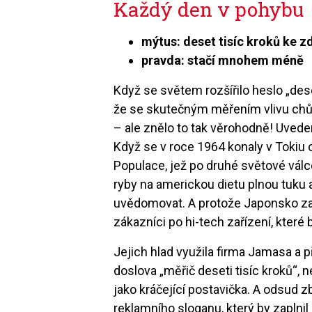
Každý den v pohybu
mýtus: deset tisíc kroků ke z
pravda: stačí mnohem méně
Když se světem rozšířilo heslo „dese
že se skutečným měřením vlivu chůz
– ale znělo to tak věrohodně! Uvede
Když se v roce 1964 konaly v Tokiu o
Populace, jež po druhé světové válce
ryby na americkou dietu plnou tuku a
uvědomovat. A protože Japonsko zaží
zákazníci po hi-tech zařízení, kter
Jejich hlad využila firma Jamasa a
doslova „měřič deseti tisíc kroků“, 
jako kráčející postavička. A odsud 
reklamního sloganu, který by zaplnil