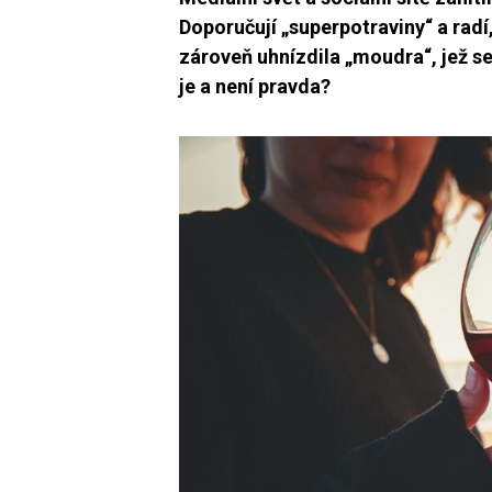
Doporučují „superpotraviny“ a rad
zároveň uhnízdila „moudra“, jež s
je a není pravda?