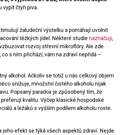
 vypít čtyři piva.
imulují žaludeční výstelku a pomáhají uvolnit
racování těžkých jídel. Některé studie
naznačují
,
zbuzovat rozvoj střevní mikroflóry. Ale zde
, co s ním přichází, vám na zdraví nepřidá –
ý alkohol. Ačkoliv se totiž u nás celkový objem
ěco snižuje, množství čistého alkoholu nijak
hlavu. Popsaný paradox je způsobený tím, že
a preferují kvalitu. Výčep klasické hospodské
eciálů a ležáků s vyšším podílem alkoholu roste.
 a jeho efekt se týká všech aspektů zdraví. Nejde