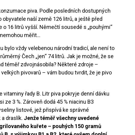
ku konzumace piva. Podle posledních dostupných
 obyvatele naší země 126 litrů, a ještě před
ce o 16 litrů vyšší. Němečtí sousedé s „pouhými“
ně nemohou měřit…
u bylo vždy velebenou národní tradicí, ale není to
průměrný Čech „jen“ 74 litrů. Jak je možné, že se
d téměř zdvojnásobila? Některé zdroje –
velkých pivovarů – vám budou tvrdit, že je pivo
 vitaminy řady B. Litr piva pokryje denní dávku
 asi ze 3 %. Zároveň dodá 45 % niacinu B3
eliny listové, jež přispívá ke správné
 a draslík.
Jenže téměř všechny uvedené
u grilovaného kuřete – pouhých 150 gramů
 B, s výjimkou B1 a B2, které ovšem doplní