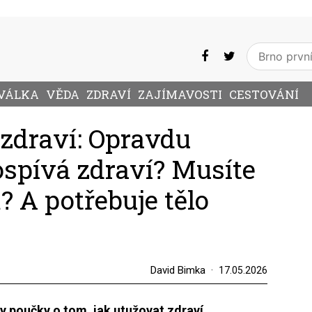
VÁLKA
VĚDA
ZDRAVÍ
ZAJÍMAVOSTI
CESTOVÁNÍ
 zdraví: Opravdu
ospívá zdraví? Musíte
? A potřebuje tělo
David Bimka
17.05.2026
ily poučky o tom, jak utužovat zdraví.