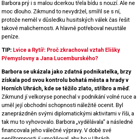
Barbora prý i s malou dcerkou třela bídu s nouzí. Ale ne
moc dlouho. Zikmund to nevydržel, smířil se s ní,
protože neměl v důsledku husitských válek čas řešit
takové malichernosti. A hlavně potřeboval neustále
peníze.
TIP:
Lvice a Rytíř: Proč zkrachoval vztah Elišky
Přemyslovny a Jana Lucemburského?
Barbora se ukázala jako zdatná podnikatelka, brzy
získala pod svou kontrolu bohatá města a hrady v
Horních Uhrách, kde se těžilo zlato, stříbro a měď
.
Zikmund jí velkoryse ponechal v podnikání volné ruce a
uměl její obchodní schopnosti náležitě ocenit. Byl
zaneprázdněn svými diplomatickými aktivitami v říši, a
tak mu to vyhovovalo. Barbora „vydělávala“ a následně
financovala jeho válečné výpravy. V době své
nepřítomnosti jí umožňoval, aby ho v Uhrách