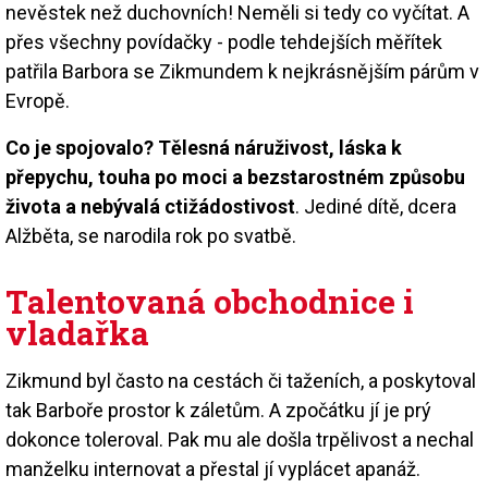
nevěstek než duchovních! Neměli si tedy co vyčítat. A
přes všechny povídačky - podle tehdejších měřítek
patřila Barbora se Zikmundem k nejkrásnějším párům v
Evropě.
Co je spojovalo? Tělesná náruživost, láska k
přepychu, touha po moci a bezstarostném způsobu
života a nebývalá ctižádostivost
. Jediné dítě, dcera
Alžběta, se narodila rok po svatbě.
Talentovaná obchodnice i
vladařka
Zikmund byl často na cestách či taženích, a poskytoval
tak Barboře prostor k záletům. A zpočátku jí je prý
dokonce toleroval. Pak mu ale došla trpělivost a nechal
manželku internovat a přestal jí vyplácet apanáž.