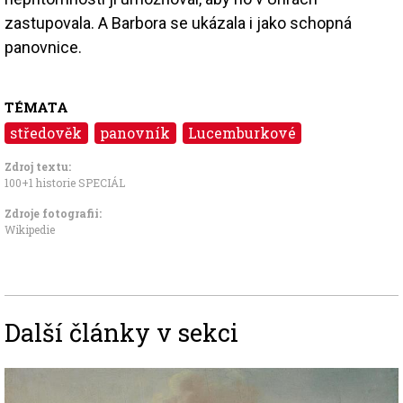
zastupovala. A Barbora se ukázala i jako schopná
panovnice.
TÉMATA
středověk
panovník
Lucemburkové
Zdroj textu:
100+1 historie SPECIÁL
Zdroje fotografii:
Wikipedie
Další články v sekci
Image