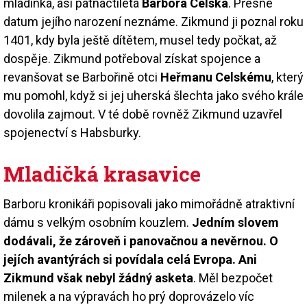
mladinká, asi patnáctiletá
Barbora Celská
. Přesné
datum jejího narození neznáme. Zikmund ji poznal roku
1401, kdy byla ještě dítětem, musel tedy počkat, až
dospěje. Zikmund potřeboval získat spojence a
revanšovat se Barbořině otci
Heřmanu Celskému
, který
mu pomohl, když si jej uherská šlechta jako svého krále
dovolila zajmout. V té době rovněž Zikmund uzavřel
spojenectví s Habsburky.
Mladičká krasavice
Barboru kronikáři popisovali jako mimořádně atraktivní
dámu s velkým osobním kouzlem.
Jedním slovem
dodávali, že zároveň i panovačnou a nevěrnou. O
jejích avantýrách si povídala celá Evropa. Ani
Zikmund však nebyl žádný asketa
. Měl bezpočet
milenek a na výpravách ho prý doprovázelo víc