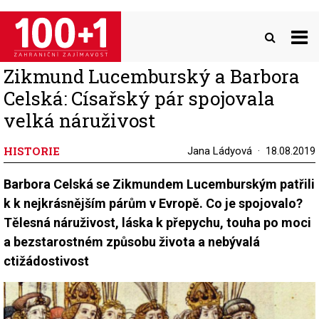
Přejít
k
hlavnímu
obsahu
Zikmund Lucemburský a Barbora
Celská: Císařský pár spojovala
velká náruživost
HISTORIE
Jana Ládyová
18.08.2019
Barbora Celská se Zikmundem Lucemburským patřili
k k nejkrásnějším párům v Evropě. Co je spojovalo?
Tělesná náruživost, láska k přepychu, touha po moci
a bezstarostném způsobu života a nebývalá
ctižádostivost