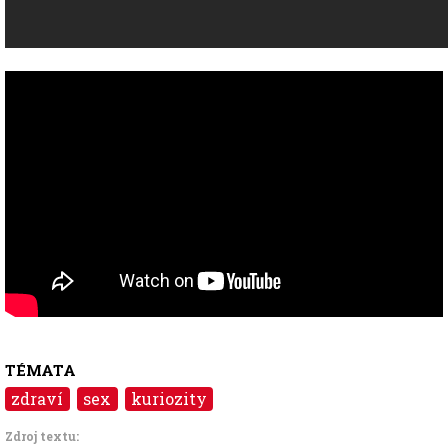
TÉMATA
zdraví
sex
kuriozity
Zdroj textu: