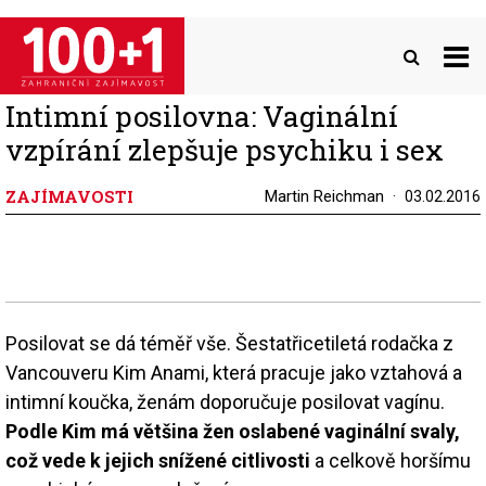
Přejít
k
hlavnímu
obsahu
Intimní posilovna: Vaginální
vzpírání zlepšuje psychiku i sex
ZAJÍMAVOSTI
Martin Reichman
03.02.2016
Posilovat se dá téměř vše. Šestatřicetiletá rodačka z
Vancouveru Kim Anami, která pracuje jako vztahová a
intimní koučka, ženám doporučuje posilovat vagínu.
Podle Kim má většina žen oslabené vaginální svaly,
což vede k jejich snížené citlivosti
a celkově horšímu