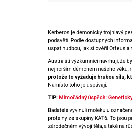
Kerberos je démonický trojhlavý pes,
podsvětí. Podle dostupných informa
uspat hudbou, jak si ověřil Orfeus a 
Australští výzkumníci navrhují, že
nejhorším démonem našeho věku, r
protože to vyžaduje hrubou sílu, k
Namísto toho je uspávají.
TIP:
Mimořádný úspěch: Geneticky 
Badatelé vyvinuli molekulu označen
proteiny ze skupiny KAT6. To jsou p
zárodečném vývoji těla, a také na r