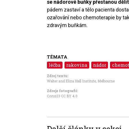
se nádorové buňky přestanou děli
pádem zastaví a tělo pacienta dostan
ozařování nebo chemoterapie by ta
zdravým buňkám.
TÉMATA
léčba
rakovina
nádor
chemot
Zdroj textu:
Walter and Eliza Hall Institute, Melbourne
Zdroje fotografii:
Corus13 CC BY 4.0
Další články v sekci