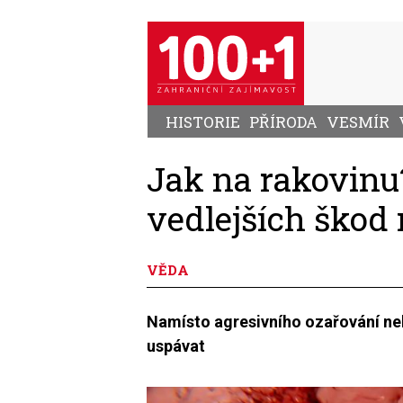
Přejít
k
hlavnímu
obsahu
HISTORIE
PŘÍRODA
VESMÍR
Jak na rakovinu?
vedlejších škod
VĚDA
Namísto agresivního ozařování n
uspávat