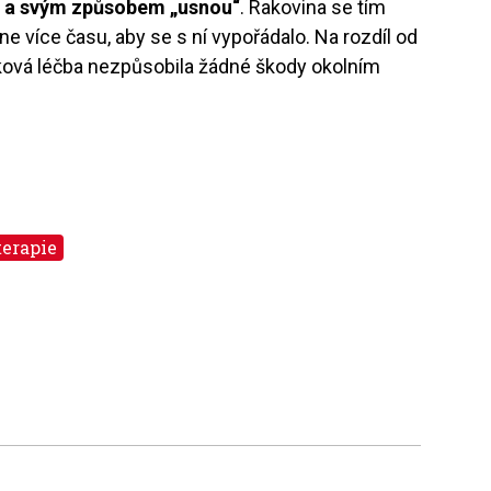
t a svým způsobem „usnou“
. Rakovina se tím
e více času, aby se s ní vypořádalo. Na rozdíl od
ková léčba nezpůsobila žádné škody okolním
erapie