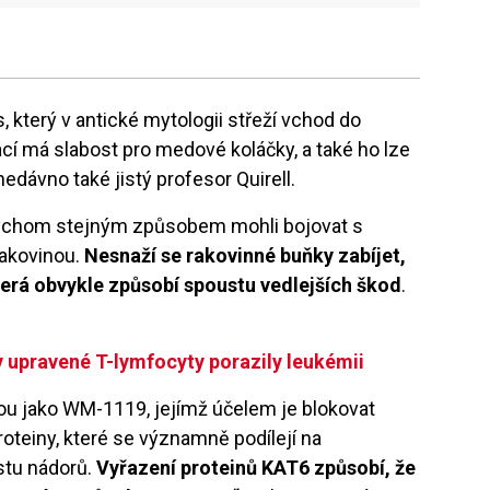
 který v antické mytologii střeží vchod do
cí má slabost pro medové koláčky, a také ho lze
nedávno také jistý profesor Quirell.
 bychom stejným způsobem mohli bojovat s
akovinou.
Nesnaží se rakovinné buňky zabíjet,
terá obvykle způsobí spoustu vedlejších škod
.
upravené T-lymfocyty porazily leukémii
ou jako WM-1119, jejímž účelem je blokovat
roteiny, které se významně podílejí na
ůstu nádorů.
Vyřazení proteinů KAT6 způsobí, že