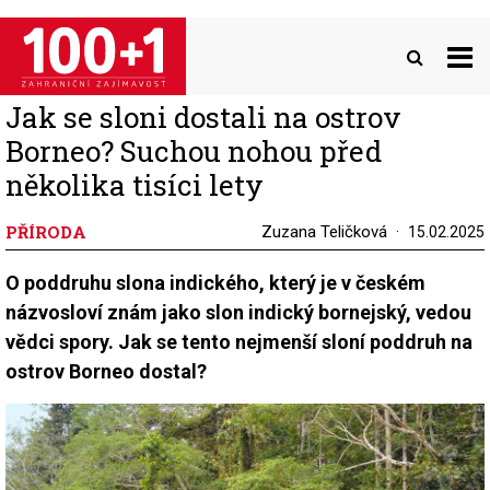
Přejít
k
hlavnímu
obsahu
Jak se sloni dostali na ostrov
Borneo? Suchou nohou před
několika tisíci lety
PŘÍRODA
Zuzana Teličková
15.02.2025
O poddruhu slona indického, který je v českém
názvosloví znám jako slon indický bornejský, vedou
vědci spory. Jak se tento nejmenší sloní poddruh na
ostrov Borneo dostal?