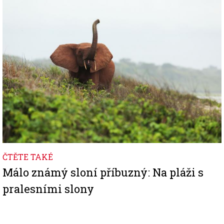
Image
ČTĚTE TAKÉ
Málo známý sloní příbuzný: Na pláži s
pralesními slony