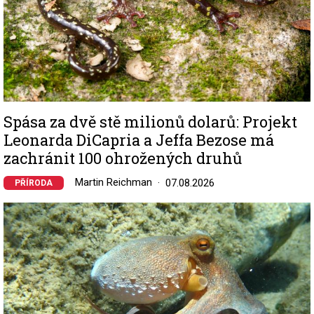
Spása za dvě stě milionů dolarů: Projekt
Leonarda DiCapria a Jeffa Bezose má
zachránit 100 ohrožených druhů
Martin Reichman
07.08.2026
PŘÍRODA
Image