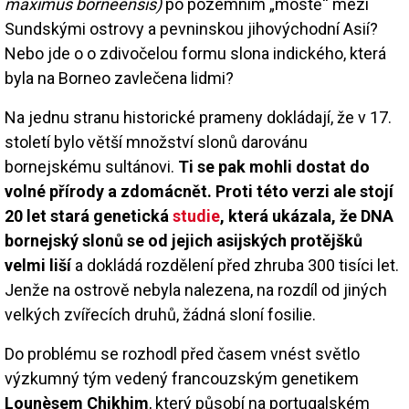
maximus borneensis)
po pozemním „mostě“ mezi
Sundskými ostrovy a pevninskou jihovýchodní Asií?
Nebo jde o o zdivočelou formu slona indického, která
byla na Borneo zavlečena lidmi?
Na jednu stranu historické prameny dokládají, že v 17.
století bylo větší množství slonů darovánu
bornejskému sultánovi.
Ti se pak mohli dostat do
volné přírody a zdomácnět. Proti této verzi ale stojí
20 let stará genetická
studie
, která ukázala, že DNA
bornejský slonů se od jejich asijských protějšků
velmi liší
a dokládá rozdělení před zhruba 300 tisíci let.
Jenže na ostrově nebyla nalezena, na rozdíl od jiných
velkých zvířecích druhů, žádná sloní fosilie.
Do problému se rozhodl před časem vnést světlo
výzkumný tým vedený francouzským genetikem
Lounèsem Chikhim
, který působí na portugalském