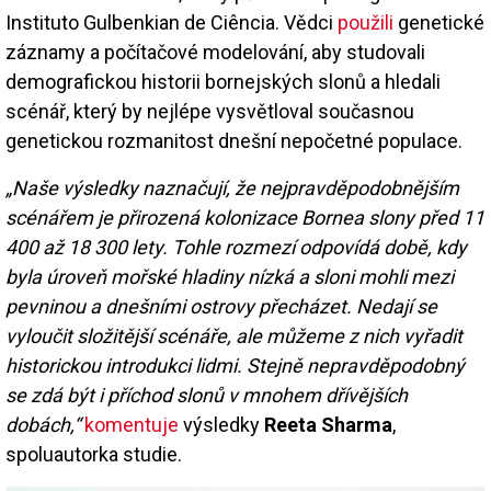
Instituto Gulbenkian de Ciência. Vědci
použili
genetické
záznamy a počítačové modelování, aby studovali
demografickou historii bornejských slonů a hledali
scénář, který by nejlépe vysvětloval současnou
genetickou rozmanitost dnešní nepočetné populace.
„Naše výsledky naznačují, že nejpravděpodobnějším
scénářem je přirozená kolonizace Bornea slony před 11
400 až 18 300 lety. Tohle rozmezí odpovídá době, kdy
byla úroveň mořské hladiny nízká a sloni mohli mezi
pevninou a dnešními ostrovy přecházet. Nedají se
vyloučit složitější scénáře, ale můžeme z nich vyřadit
historickou introdukci lidmi. Stejně nepravděpodobný
se zdá být i příchod slonů v mnohem dřívějších
dobách,“
komentuje
výsledky
Reeta Sharma
,
spoluautorka studie.