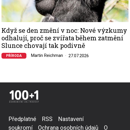
Když se den změní v noc: Nové výzkumy
odhalují, proč se zvířata během zatmění
Slunce chovají tak podivně
Martin Reichman
27.07.2026
PŘÍRODA
Předplatné
RSS
Nastavení
soukromí
Ochrana osobních údajů
O