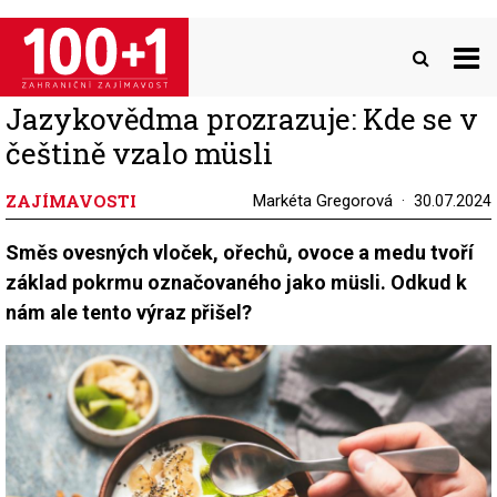
Přejít
k
hlavnímu
obsahu
Jazykovědma prozrazuje: Kde se v
češtině vzalo müsli
ZAJÍMAVOSTI
Markéta Gregorová
30.07.2024
Směs ovesných vloček, ořechů, ovoce a medu tvoří
základ pokrmu označovaného jako müsli. Odkud k
nám ale tento výraz přišel?