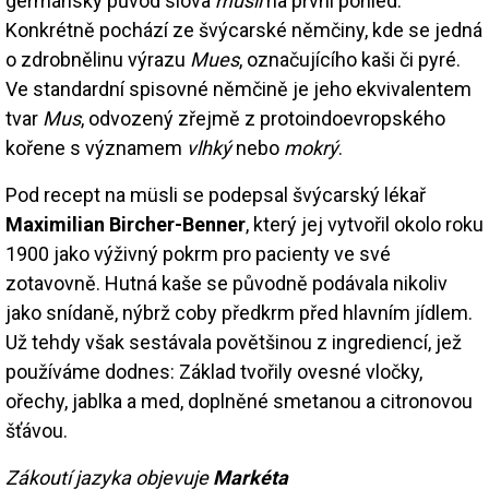
germánský původ slova
müsli
na první pohled.
Konkrétně pochází ze švýcarské němčiny, kde se jedná
o zdrobnělinu výrazu
Mues
, označujícího kaši či pyré.
Ve standardní spisovné němčině je jeho ekvivalentem
tvar
Mus
, odvozený zřejmě z protoindoevropského
kořene s významem
vlhký
nebo
mokrý
.
Pod recept na müsli se podepsal švýcarský lékař
Maximilian Bircher-Benner
, který jej vytvořil okolo roku
1900 jako výživný pokrm pro pacienty ve své
zotavovně. Hutná kaše se původně podávala nikoliv
jako snídaně, nýbrž coby předkrm před hlavním jídlem.
Už tehdy však sestávala povětšinou z ingrediencí, jež
používáme dodnes: Základ tvořily ovesné vločky,
ořechy, jablka a med, doplněné smetanou a citronovou
šťávou.
Zákoutí jazyka objevuje
Markéta