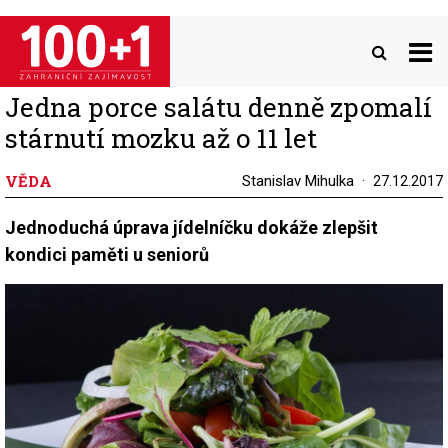
Přejít
k
hlavnímu
obsahu
Jedna porce salátu denně zpomalí
stárnutí mozku až o 11 let
VĚDA
Stanislav Mihulka
27.12.2017
Jednoduchá úprava jídelníčku dokáže zlepšit
kondici paměti u seniorů