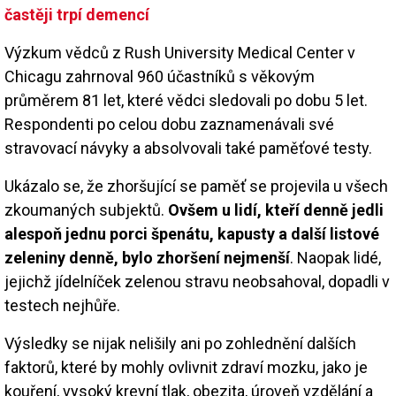
častěji trpí demencí
Výzkum vědců z Rush University Medical Center v
Chicagu zahrnoval 960 účastníků s věkovým
průměrem 81 let, které vědci sledovali po dobu 5 let.
Respondenti po celou dobu zaznamenávali své
stravovací návyky a absolvovali také paměťové testy.
Ukázalo se, že zhoršující se paměť se projevila u všech
zkoumaných subjektů.
Ovšem u lidí, kteří denně jedli
alespoň jednu porci špenátu, kapusty a další listové
zeleniny denně, bylo zhoršení nejmenší
. Naopak lidé,
jejichž jídelníček zelenou stravu neobsahoval, dopadli v
testech nejhůře.
Výsledky se nijak nelišily ani po zohlednění dalších
faktorů, které by mohly ovlivnit zdraví mozku, jako je
kouření, vysoký krevní tlak, obezita, úroveň vzdělání a