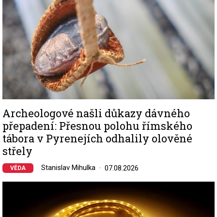
Archeologové našli důkazy dávného
přepadení: Přesnou polohu římského
tábora v Pyrenejích odhalily olověné
střely
Stanislav Mihulka
07.08.2026
VĚDA
Image