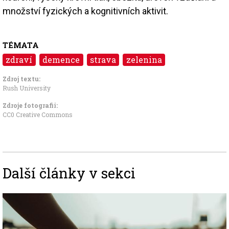
množství fyzických a kognitivních aktivit.
TÉMATA
zdraví
demence
strava
zelenina
Zdroj textu:
Rush University
Zdroje fotografii:
CC0 Creative Commons
Další články v sekci
Image