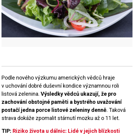
Podle nového výzkumu amerických vědců hraje
v uchování dobré duševní kondice významnou roli
listová zelenina.
Výsledky vědců ukazují, že pro
zachování obstojné paměti a bystrého uvažování
postačí jedna porce listové zeleniny denně
. Taková
strava dokáže zpomalit stárnutí mozku až o 11 let.
TIP:
Riziko života u dálnic: Lidé v jejich blízkosti