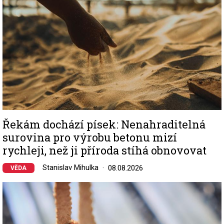
Řekám dochází písek: Nenahraditelná
surovina pro výrobu betonu mizí
rychleji, než ji příroda stíhá obnovovat
Stanislav Mihulka
08.08.2026
VĚDA
Image