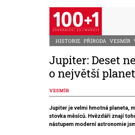
Přejít
k
hlavnímu
obsahu
HISTORIE
PŘÍRODA
VESMÍR
Jupiter: Deset n
o největší plane
VESMÍR
Jupiter je velmi hmotná planeta, 
stovka měsíců. Hvězdáři znají to
nástupem moderní astronomie js