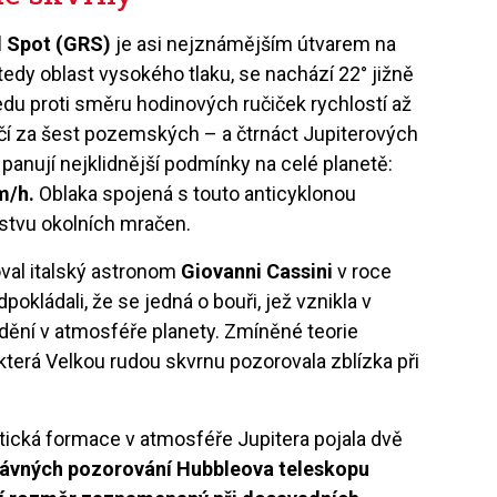
 Spot (GRS)
je asi nejznámějším útvarem na
 tedy oblast vysokého tlaku, se nachází 22° jižně
edu proti směru hodinových ručiček rychlostí až
čí za šest pozemských – a čtrnáct Jupiterových
e panují nejklidnější podmínky na celé planetě:
m/h.
Oblaka spojená s touto anticyklonou
rstvu okolních mračen.
oval italský astronom
Giovanni Cassini
v roce
pokládali, že se jedná o bouři, jež vznikla v
dění v atmosféře planety. Zmíněné teorie
 která Velkou rudou skvrnu pozorovala zblízka při
istická formace v atmosféře Jupitera pojala dvě
ávných pozorování Hubbleova teleskopu