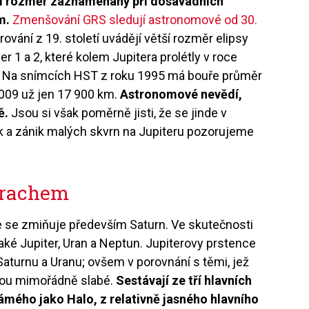
ší rozměr zaznamenaný při dosavadních
m.
Zmenšování GRS sledují astronomové od 30.
rování z 19. století uvádějí větší rozměr elipsy
 1 a 2, které kolem Jupitera prolétly v roce
. Na snímcích HST z roku 1995 má bouře průměr
2009 už jen 17 900 km.
Astronomové nevědí,
ě.
Jsou si však poměrně jisti, že se jinde v
ik a zánik malých skvrn na Jupiteru pozorujeme
prachem
kle se zmiňuje především Saturn. Ve skutečnosti
aké Jupiter, Uran a Neptun. Jupiterovy prstence
 Saturnu a Uranu; ovšem v porovnání s těmi, jež
jsou mimořádně slabé.
Sestávají ze tří hlavních
známého jako Halo, z relativně jasného hlavního