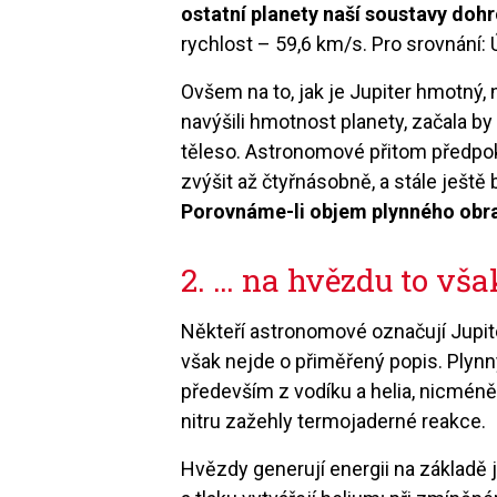
ostatní planety naší soustavy doh
rychlost – 59,6 km/s. Pro srovnání:
Ovšem na to, jak je Jupiter hmotný,
navýšili hmotnost planety, začala b
těleso. Astronomové přitom předpok
zvýšit až čtyřnásobně, a stále ještě b
Porovnáme-li objem plynného obra 
2. … na hvězdu to vša
Někteří astronomové označují Jupit
však nejde o přiměřený popis. Plynn
především z vodíku a helia, nicmén
nitru zažehly termojaderné reakce.
Hvězdy generují energii na základě 