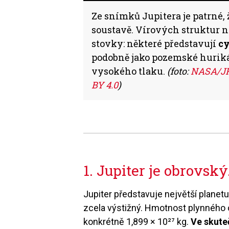
Ze snímků Jupitera je patrné, 
soustavě. Vírových struktur 
stovky: některé představují
c
podobně jako pozemské huriká
vysokého tlaku.
(foto:
NASA/JP
BY 4.0
)
1. Jupiter je obrovsk
Jupiter představuje největší planet
zcela výstižný. Hmotnost plynnéh
konkrétně 1,899 × 10²⁷ kg.
Ve skute