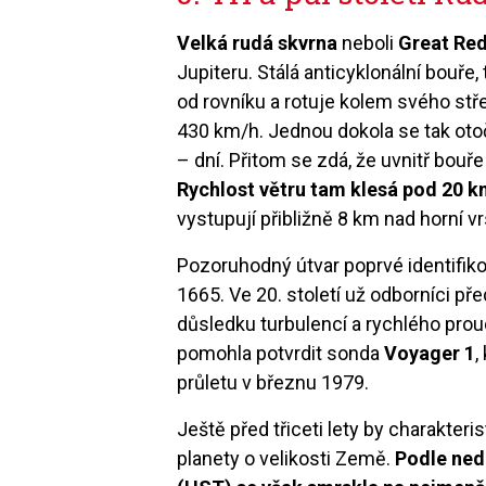
Velká rudá skvrna
neboli
Great Red
Jupiteru. Stálá anticyklonální bouře,
od rovníku a rotuje kolem svého stř
430 km/h. Jednou dokola se tak oto
– dní. Přitom se zdá, že uvnitř bouř
Rychlost větru tam klesá pod 20 k
vystupují přibližně 8 km nad horní v
Pozoruhodný útvar poprvé identifik
1665. Ve 20. století už odborníci před
důsledku turbulencí a rychlého prou
pomohla potvrdit sonda
Voyager 1
,
průletu v březnu 1979.
Ještě před třiceti lety by charakter
planety o velikosti Země.
Podle ned