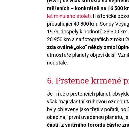
(HST) se však smrskla na nejmen
měřeních – konkrétně na 16 500 k
let minulého století
. Historická pozo
přesahující 40 800 km. Sondy Voyager
1979, dospěly k hodnotě 23 300 km
20 950 km a na fotografiích z roku 
zda oválné „oko“ někdy zmizí úpln
atmosféře planety objeví další: Vzn
neustále.
6. Prstence krmené 
Je-li řeč o prstencích planet, obvy
však mají vlastní kruhovou ozdobu t
byly objeveny jako třetí v pořadí, po
obepínají první uvedenou planetu, 
částí: z vnitřního toroidu částic 