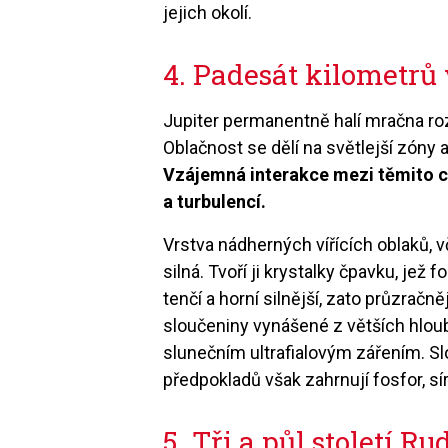
jejich okolí.
4. Padesát kilometrů 
Jupiter permanentně halí mračna ro
Oblačnost se dělí na světlejší zóny
Vzájemná interakce mezi těmito ci
a turbulencí.
Vrstva nádherných vířících oblaků, 
silná. Tvoří ji krystalky čpavku, jež 
tenčí a horní silnější, zato průzračn
sloučeniny vynášené z větších hloub
slunečním ultrafialovým zářením. S
předpokladů však zahrnují fosfor, s
5. Tři a půl století R