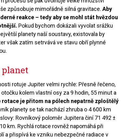
ném procesu se pak uvolňuje velké množství
 vše způsobuje mimořádně silná gravitace.
Aby
jaderné reakce – tedy aby se mohl stát hvězdou
tnější.
Pokud bychom dokázali vyvolat srážku
ejvětší planety naší soustavy, existovala by
ter však zatím setrvává ve stavu obří plynné
ou.
z planet
ti rotuje Jupiter velmi rychle: Přesně řečeno,
 otočku kolem vlastní osy za 9 hodin, 55 minut a
 rotace je přitom na pólech nepatrně zploštělý
ník planety se tak nachází zhruba o 4 600 km
i slovy: Rovníkový poloměr Jupitera činí 71 492 ±
± 10 km. Rychlá rotace rovněž napomáhá při
í a přispívá ke vzniku nebezpečné radiace v