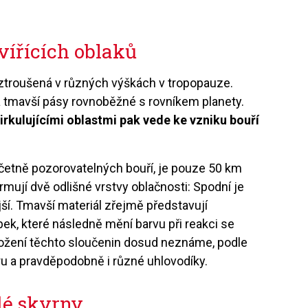
vířících oblaků
ztroušená v různých výškách v tropopauze.
 a tmavší pásy rovnoběžné s rovníkem planety.
rkulujícími oblastmi pak vede ke vzniku bouří
včetně pozorovatelných bouří, je pouze 50 km
formují dvě odlišné vrstvy oblačnosti: Spodní je
ější. Tmavší materiál zřejmě představují
ek, které následně mění barvu při reakci se
ložení těchto sloučenin dosud neznáme, podle
íru a pravděpodobně i různé uhlovodíky.
udé skvrny