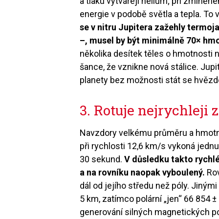
a tlaku vytvářejí helium; při zmíně
energie v podobě světla a tepla. To
se v nitru Jupitera zažehly termo
–, musel by být minimálně 70× hmo
několika desítek těles o hmotnosti n
šance, že vznikne nová stálice. Jupi
planety bez možnosti stát se hvězd
3. Rotuje nejrychleji 
Navzdory velkému průměru a hmotnos
při rychlosti 12,6 km/s vykoná jednu
30 sekund.
V důsledku takto rychlé
a na rovníku naopak vyboulený.
Rov
dál od jejího středu než póly. Jiným
5 km, zatímco polární „jen“ 66 854 
generování silných magnetických pol