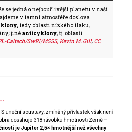
že se jedná o nejbouřlivější planetu v naší
najdeme v tamní atmosféře doslova
yklony
, tedy oblasti nízkého tlaku,
ny; jiné
anticyklony,
tj. oblasti
L-Caltech/SwRI/MSSS, Kevin M. Gill
,
CC
ý…
u Sluneční soustavy, zmíněný přívlastek však není
o obra dosahuje 318násobku hmotnosti Země –
čnosti je Jupiter 2,5× hmotnější než všechny