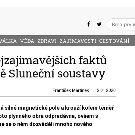
VÁLKA
VĚDA
ZDRAVÍ
ZAJÍMAVOSTI
CESTOVÁNÍ
ejzajímavějších faktů
tě Sluneční soustavy
František Martinek
12.01.2020
má silné magnetické pole a krouží kolem téměř
hoto plynného obra odpradávna, ovšem s
me se o něm dozvěděli mnoho nového