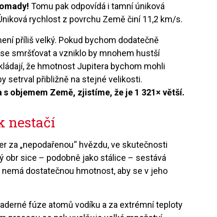
romady!
Tomu pak odpovídá i tamní úniková
 Úniková rychlost z povrchu Země činí 11,2 km/s.
 není příliš velký. Pokud bychom dodatečně
y se smršťovat a vzniklo by mnohem hustší
ládají, že hmotnost Jupitera bychom mohli
y setrval přibližně na stejné velikosti.
s objemem Země, zjistíme, že je 1 321× větší.
k nestačí
er za „nepodařenou“ hvězdu, ve skutečnosti
ý obr sice – podobně jako stálice – sestává
ě nemá dostatečnou hmotnost, aby se v jeho
jaderné fúze atomů vodíku a za extrémní teploty