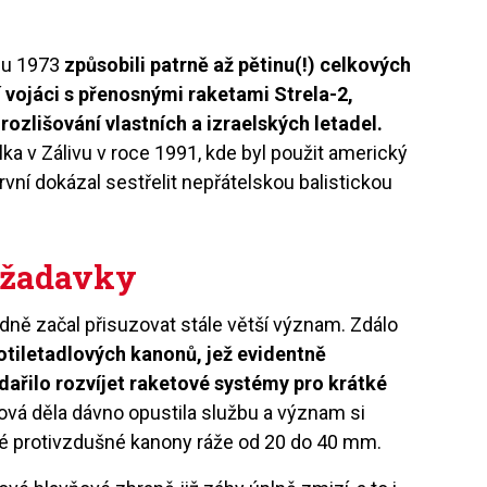
jnu 1973
způsobili patrně až pětinu(!) celkových
 vojáci s přenosnými raketami Strela-2,
 rozlišování vlastních a izraelských letadel.
ka v Zálivu v roce 1991, kde byl použit americký
vní dokázal sestřelit nepřátelskou balistickou
ožadavky
dně začal přisuzovat stále větší význam. Zdálo
tiletadlových kanonů, jež evidentně
 dařilo rozvíjet raketové systémy pro krátké
vá děla dávno opustila službu a význam si
 protivzdušné kanony ráže od 20 do 40 mm.