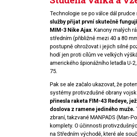
Technologie se po válce dál prudce r
služby přijat první skutečně fung
MIM-3 Nike Ajax
. Kanony malých ráž
středním (přibližně mezi 40 a 80 mm)
postupně ohrožovat i jejich silné po
hodí jen proti cílům ve velkých výšk
amerického špionážního letadla U-2, 
75.
Pak se ale začalo ukazovat, že potenc
systémy protivzdušné obrany vojsk 
přinesla raketa FIM-43 Redeye, jež
doslova z ramene jediného muže.
zbraní, takzvané MANPADS (Man-Por
komplety. O účinnosti protivzdušnýc
na Středním východě, které ale souč