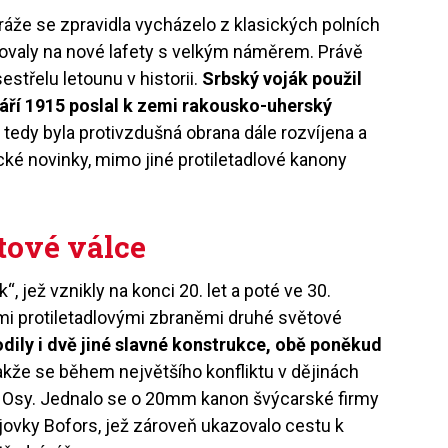
 ráže se zpravidla vycházelo z klasických polních
lovaly na nové lafety s velkým náměrem. Právě
střelu letounu v historii.
Srbský voják použil
áří 1915 poslal k zemi rakousko-uherský
 tedy byla protivzdušná obrana dále rozvíjena a
cké novinky, mimo jiné protiletadlové kanony
tové válce
jež vznikly na konci 20. let a poté ve 30.
ími protiletadlovými zbraněmi druhé světové
dily i dvě jiné slavné konstrukce, obě poněkud
akže se během největšího konfliktu v dějinách
 i Osy. Jednalo se o 20mm kanon švýcarské firmy
ovky Bofors, jež zároveň ukazovalo cestu k