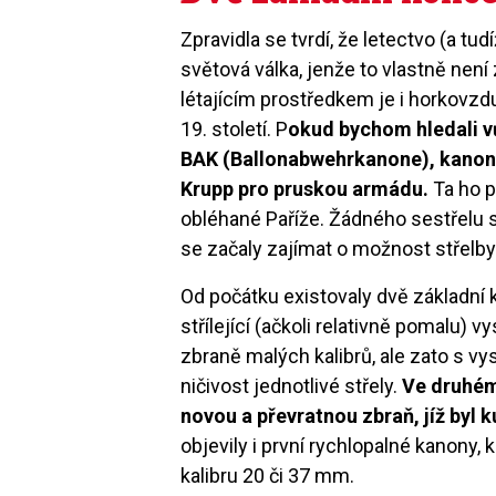
Zpravidla se tvrdí, že letectvo (a tud
světová válka, jenže to vlastně není
létajícím prostředkem je i horkovzdu
19. století. P
okud bychom hledali vů
BAK (Ballonabwehrkanone), kanon 
Krupp pro pruskou armádu.
Ta ho p
obléhané Paříže. Žádného sestřelu si
se začaly zajímat o možnost střelby
Od počátku existovaly dvě základní 
střílející (ačkoli relativně pomalu)
zbraně malých kalibrů, ale zato s v
ničivost jednotlivé střely.
Ve druhém
novou a převratnou zbraň, jíž byl 
objevily i první rychlopalné kanony
kalibru 20 či 37 mm.