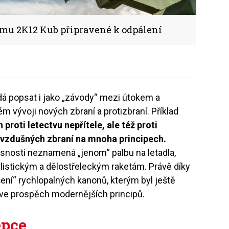
ému 2K12 Kub připravené k odpálení
dá popsat i jako „závody“ mezi útokem a
ém vývoji nových zbraní a protizbraní. Příklad
n proti letectvu nepřítele, ale též proti
vzdušných zbraní na mnoha principech.
snosti neznamená „jenom“ palbu na letadla,
balistickým a dělostřeleckým raketám. Právě díky
íšení“ rychlopalných kanonů, kterým byl ještě
 ve prospěch modernějších principů.
epce