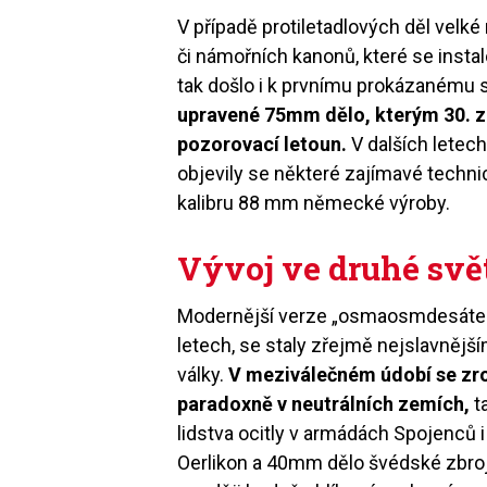
V případě protiletadlových děl velké
či námořních kanonů, které se insta
tak došlo i k prvnímu prokázanému se
upravené 75mm dělo, kterým 30. z
pozorovací letoun.
V dalších letech
objevily se některé zajímavé techni
kalibru 88 mm německé výroby.
Vývoj ve druhé svě
Modernější verze „osmaosmdesátek“, 
letech, se staly zřejmě nejslavnějš
války.
V meziválečném údobí se zro
paradoxně v neutrálních zemích,
t
lidstva ocitly v armádách Spojenců
Oerlikon a 40mm dělo švédské zbroj