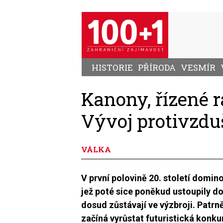
Přejít
k
hlavnímu
obsahu
HISTORIE
PŘÍRODA
VESMÍR
Kanony, řízené r
Vývoj protivzdu
VÁLKA
V první polovině 20. století domin
jež poté sice poněkud ustoupily do
dosud zůstávají ve výzbroji. Patrně
začíná vyrůstat futuristická konk