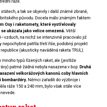
řední ráže.
 státech, a tak se objevily i další známé zbraně,
y britského původu. Docela málo známým faktem
ům Osy i raketomety, které vystřelovaly
st se ukázala jako velice omezená.
Větší
ě–vzduch, na nichž se intenzivně pracovalo již
y nepochybně patřila třetí říše, podobný projekt
í republice (akusticky naváděná raketa TRUL).
mnoho typů řízených raket, ale (jestliže
vy) patrně žádná nebyla nasazena v boji.
Druhá
 nasazení velkorážových kanonů coby hlavních
mi bombardéry.
Němci zařadili do výzbroje i
děla ráže 150 a 240 mm, bylo však stále více
a nevede.
estup raket