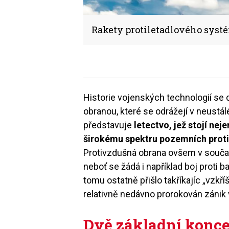
Rakety protiletadlového syst
Historie vojenských technologií se 
obranou, které se odrážejí v neustál
představuje
letectvo, jež stojí neje
širokému spektru pozemních proti
Protivzdušná obrana ovšem v souča
neboť se žádá i například boj proti 
tomu ostatně přišlo takříkajíc „vzkř
relativně nedávno prorokován zánik
Dvě základní konc