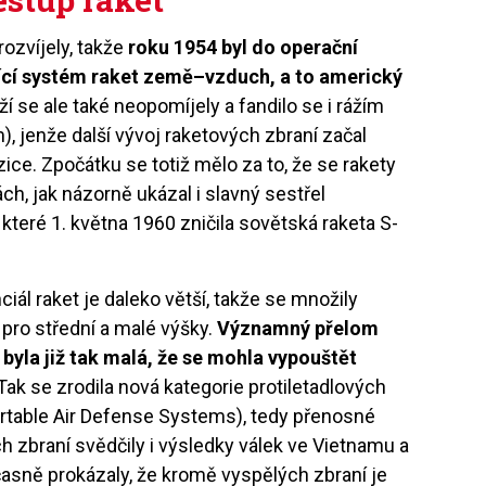
ozvíjely, takže
roku 1954 byl do operační
ující systém raket země–vzduch, a to americký
í se ale také neopomíjely a fandilo se i rážím
, jenže další vývoj raketových zbraní začal
zice. Zpočátku se totiž mělo za to, že se rakety
ách, jak názorně ukázal i slavný sestřel
které 1. května 1960 zničila sovětská raketa S-
iál raket je daleko větší, takže se množily
pro střední a malé výšky.
Významný přelom
 byla již tak malá, že se mohla vypouštět
Tak se zrodila nová kategorie protiletadlových
table Air Defense Systems), tedy přenosné
h zbraní svědčily i výsledky válek ve Vietnamu a
asně prokázaly, že kromě vyspělých zbraní je