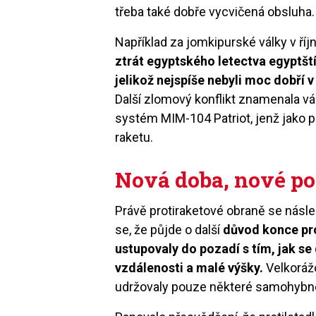
třeba také dobře vycvičená obsluha.
Například za jomkipurské války v ří
ztrát egyptského letectva egyptští
jelikož nejspíše nebyli moc dobří v
Další zlomový konflikt znamenala vál
systém MIM-104 Patriot, jenž jako pr
raketu.
Nová doba, nové p
Právě protiraketové obraně se násle
se, že půjde o další
důvod konce pro
ustupovaly do pozadí s tím, jak se
vzdálenosti a malé výšky.
Velkorážo
udržovaly pouze některé samohybné