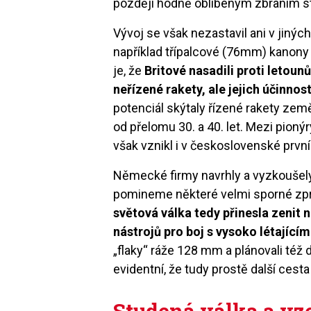
později hodně oblíbeným zbraním st
Vývoj se však nezastavil ani v jiných
například třípalcové (76mm) kanon
je, že
Britové nasadili proti letoun
neřízené rakety, ale jejich účinno
potenciál skýtaly řízené rakety zem
od přelomu 30. a 40. let. Mezi pionýr
však vznikl i v československé prvn
Německé firmy navrhly a vyzkoušely 
pomineme některé velmi sporné zprá
světová válka tedy přinesla zenit
nástrojů pro boj s vysoko létající
„flaky“ ráže 128 mm a plánovali též 
evidentní, že tudy prostě další cest
Studená válka a vz