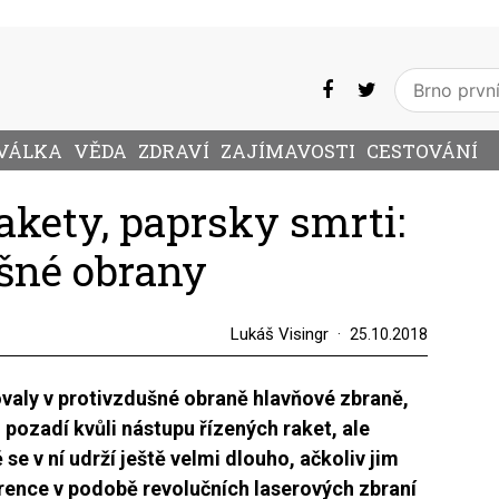
VÁLKA
VĚDA
ZDRAVÍ
ZAJÍMAVOSTI
CESTOVÁNÍ
akety, paprsky smrti:
šné obrany
Lukáš Visingr
25.10.2018
ovaly v protivzdušné obraně hlavňové zbraně,
 pozadí kvůli nástupu řízených raket, ale
 se v ní udrží ještě velmi dlouho, ačkoliv jim
urence v podobě revolučních laserových zbraní