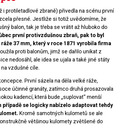
íž i protiletadlové zbraně) přivedla na scénu první
 zcela přesné. Jestliže si totiž uvědomíme, že
šný balon, tak je třeba se vrátit až hluboko do
bec první protivzdušnou zbraň, pak to byl
ráže 37 mm, který v roce
1871 vyrobila firma
oužila proti balonům, jimž se dařilo unikat z
ce nedosáhl, ale idea se ujala a také jiné státy
 na vzdušné cíle.
koncepce. První sázela na děla velké ráže,
 vysoce účinné granáty, zatímco druhá prosazovala
ysokou kadencí, která bude „suplovat“ menší
 případě se logicky nabízelo adaptovat tehdy
kulomet.
Kromě samotných kulometů se ale
, konstrukčně většinou kulomety zvětšené do