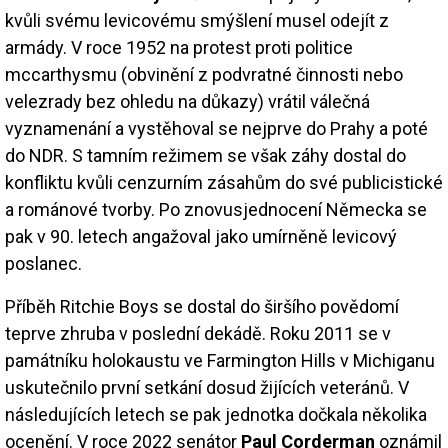
kvůli svému levicovému smýšlení musel odejít z
armády. V roce 1952 na protest proti politice
mccarthysmu (obvinění z podvratné činnosti nebo
velezrady bez ohledu na důkazy) vrátil válečná
vyznamenání a vystěhoval se nejprve do Prahy a poté
do NDR. S tamním režimem se však záhy dostal do
konfliktu kvůli cenzurním zásahům do své publicistické
a románové tvorby. Po znovusjednocení Německa se
pak v 90. letech angažoval jako umírněně levicový
poslanec.
Příběh Ritchie Boys se dostal do širšího povědomí
teprve zhruba v poslední dekádě. Roku 2011 se v
památníku holokaustu ve Farmington Hills v Michiganu
uskutečnilo první setkání dosud žijících veteránů. V
následujících letech se pak jednotka dočkala několika
ocenění. V roce 2022 senátor
Paul Corderman
oznámil