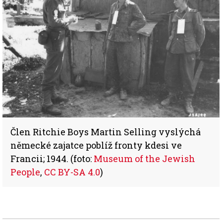
Člen Ritchie Boys Martin Selling vyslýchá
německé zajatce poblíž fronty kdesi ve
Francii; 1944. (foto:
Museum of the Jewish
People
,
CC BY-SA 4.0
)