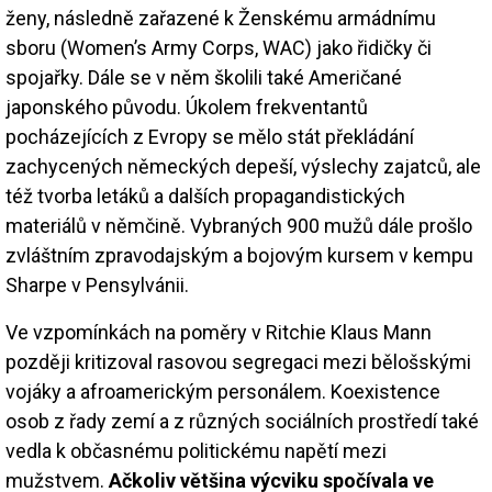
ženy, následně zařazené k Ženskému armádnímu
sboru (Women’s Army Corps, WAC) jako řidičky či
spojařky. Dále se v něm školili také Američané
japonského původu. Úkolem frekventantů
pocházejících z Evropy se mělo stát překládání
zachycených německých depeší, výslechy zajatců, ale
též tvorba letáků a dalších propagandistických
materiálů v němčině. Vybraných 900 mužů dále prošlo
zvláštním zpravodajským a bojovým kursem v kempu
Sharpe v Pensylvánii.
Ve vzpomínkách na poměry v Ritchie Klaus Mann
později kritizoval rasovou segregaci mezi bělošskými
vojáky a afroamerickým personálem. Koexistence
osob z řady zemí a z různých sociálních prostředí také
vedla k občasnému politickému napětí mezi
mužstvem.
Ačkoliv většina výcviku spočívala ve