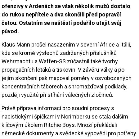
ofenzivy v Ardenách se však několik mužů dostalo
do rukou nepřítele a dva skončili před popravčí
četou. Ostatním se naštěstí podařilo utajit svůj
původ.
Klaus Mann prošel nasazením v severní Africe a Itálii,
kde se kromě výslechů zadržených příslušníků
Wehrmachtu a Waffen-SS zúčastnil také tvorby
propagačních letáků a tiskovin. V závěru války a po
jejím skončení pak mapoval poměry v osvobozených
koncentračních táborech a shromažďoval podklady,
později využité při stíhání válečných zločinců.
Právě příprava informací pro soudní procesy s
nacistickými špičkami v Norimberku se stala dalším
klíčovým úkolem Ritchie Boys. Mnozí překládali
německé dokumenty a svědecké výpovědi pro potřeby