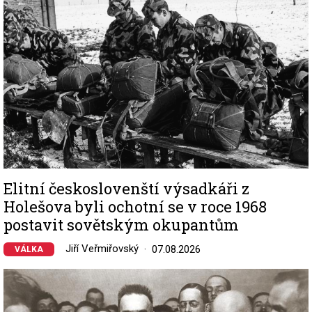
Elitní českoslovenští výsadkáři z
Holešova byli ochotní se v roce 1968
postavit sovětským okupantům
Jiří Veřmiřovský
07.08.2026
VÁLKA
Image