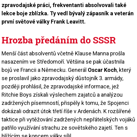
zpravodajské práci, frekventanti absolvovali také
lekce boje zblízka. Ty vedl bývalý zápasník a veterán
první světové války Frank Leavitt.
Hrozba předáním do SSSR
Menší část absolventů včetně Klause Manna prošla
nasazením ve Středomoří. Většina se pak účastnila
bojů ve Francii a Německu. Generál
Oscar Koch
, který
se proslavil jako zpravodajský důstojník 3. armády,
později prohlásil, že zpravodajské informace, jež
Ritchie Boys získali výslechem zajatců a analýzou
zadržených písemností, přispěly k tomu, že Spojenci
dokázali odrazit útok třetí říše v Ardenách. K rozšířené
taktice při vytěžování zadržených nepřátelských vojáků
patřilo využívání strachu ze sovětského zajetí. Ten s
blížícím se koncem války sílil.