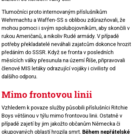
Tlumočníci proto internovaným příslušníkům
Wehrmachtu a Waffen-SS s oblibou zdůrazňovali, že
mohou pomoci i svým spolubojovníkům, aby skončili v
rukou Američanů, a nikoliv Rudé armády. V případě
potřeby překladatelé neváhali zajatcům dokonce hrozit
předáním do SSSR. Když se fronta v posledních
měsících války přesunula na území Říše, připravovali
členové MIS letáky odrazující vojáky i civilisty od
dalšího odporu.
Mimo frontovou linii
Vzhledem k povaze služby působili příslušníci Ritchie
Boys většinou v týlu mimo frontovou linii. Ostatně v
případě zajetí by jim jakožto občanům Německa či
okupovaných oblastí hrozila smrt.
Během nepřátelské