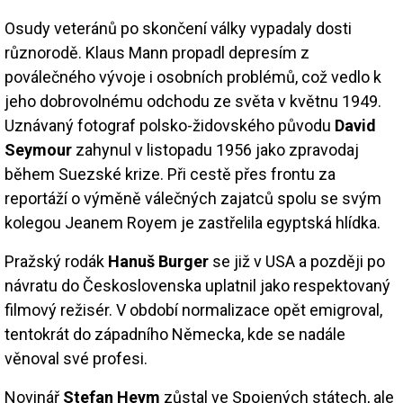
Osudy veteránů po skončení války vypadaly dosti
různorodě. Klaus Mann propadl depresím z
poválečného vývoje i osobních problémů, což vedlo k
jeho dobrovolnému odchodu ze světa v květnu 1949.
Uznávaný fotograf polsko-židovského původu
David
Seymour
zahynul v listopadu 1956 jako zpravodaj
během Suezské krize. Při cestě přes frontu za
reportáží o výměně válečných zajatců spolu se svým
kolegou Jeanem Royem je zastřelila egyptská hlídka.
Pražský rodák
Hanuš Burger
se již v USA a později po
návratu do Československa uplatnil jako respektovaný
filmový režisér. V období normalizace opět emigroval,
tentokrát do západního Německa, kde se nadále
věnoval své profesi.
Novinář
Stefan Heym
zůstal ve Spojených státech, ale