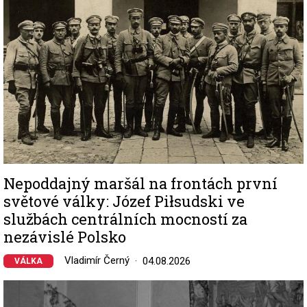
Nepoddajný maršál na frontách první
světové války: Józef Piłsudski ve
službách centrálních mocností za
nezávislé Polsko
Vladimír Černý
04.08.2026
VÁLKA
Image