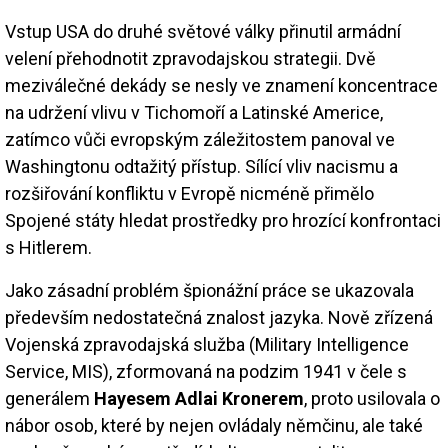
Vstup USA do druhé světové války přinutil armádní
velení přehodnotit zpravodajskou strategii. Dvě
meziválečné dekády se nesly ve znamení koncentrace
na udržení vlivu v Tichomoří a Latinské Americe,
zatímco vůči evropským záležitostem panoval ve
Washingtonu odtažitý přístup. Sílící vliv nacismu a
rozšiřování konfliktu v Evropě nicméně přimělo
Spojené státy hledat prostředky pro hrozící konfrontaci
s Hitlerem.
Jako zásadní problém špionážní práce se ukazovala
především nedostatečná znalost jazyka. Nově zřízená
Vojenská zpravodajská služba (Military Intelligence
Service, MIS), zformovaná na podzim 1941 v čele s
generálem
Hayesem Adlai Kronerem
, proto usilovala o
nábor osob, které by nejen ovládaly němčinu, ale také