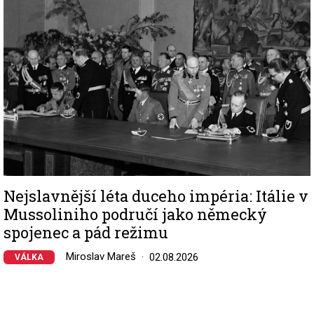
Nejslavnější léta duceho impéria: Itálie v
Mussoliniho područí jako německý
spojenec a pád režimu
Miroslav Mareš
02.08.2026
VÁLKA