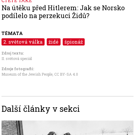
ČTĚTE TAKÉ
Na útěku před Hitlerem: Jak se Norsko
podílelo na perzekuci Židů?
TÉMATA
2. světová válka
židé
špionáž
Zdroj textu:
II. světová speciál
Zdroje fotografii:
Museum of the Jewish People
,
CC BY-SA 4.0
Další články v sekci
Image