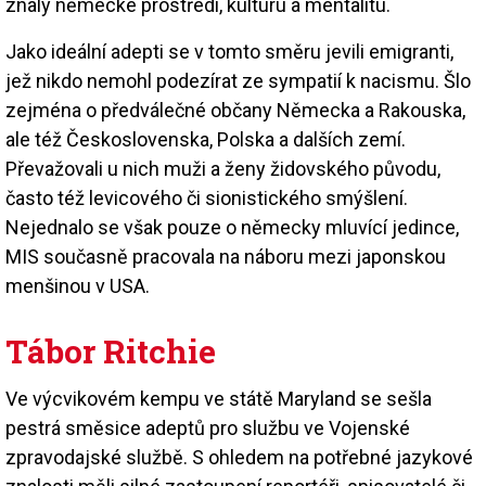
znaly německé prostředí, kulturu a mentalitu.
Jako ideální adepti se v tomto směru jevili emigranti,
jež nikdo nemohl podezírat ze sympatií k nacismu. Šlo
zejména o předválečné občany Německa a Rakouska,
ale též Československa, Polska a dalších zemí.
Převažovali u nich muži a ženy židovského původu,
často též levicového či sionistického smýšlení.
Nejednalo se však pouze o německy mluvící jedince,
MIS současně pracovala na náboru mezi japonskou
menšinou v USA.
Tábor Ritchie
Ve výcvikovém kempu ve státě Maryland se sešla
pestrá směsice adeptů pro službu ve Vojenské
zpravodajské službě. S ohledem na potřebné jazykové