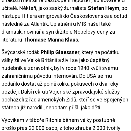
znalosti měli silné zastoupení reportéři, spisovatelé či
učitelé. Někteří, jako saský žurnalista
Stefan Heym
, po
nástupu Hitlera emigrovali do Československa a odtud
následně za Atlantik. Uplatnění u MIS našel také
dramatik, novinář a syn držitele Nobelovy ceny za
literaturu
Thomase Manna Klaus
.
Švýcarský rodák
Philip Glaessner
, který na počátku
války žil ve Velké Británii a živil se jako úspěšný
hudebník a zdravotník, byl v roce 1940 kvůli svému
zahraničnímu původu internován. Do USA se mu
podařilo dostat až po několika pokusech o dva roky
později. Další rekruti Vojenské zpravodajské služby
pocházeli z řad amerických Židů, kteří se ve Spojených
státech již narodili, nebo tam přišli jako děti.
Výcvikem v táboře Ritchie během války postupně
prošlo přes 22 000 osob, z toho zhruba 2 000 tvořily