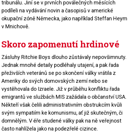
tribunálu. Jiní se v prvních poválečných měsících
podíleli na vydávání novin a časopisů v americké
okupační zóně Německa, jako například Steffan Heym
v Mnichově.
Skoro zapomenutí hrdinové
Zásluhy Ritchie Boys dlouho zůstávaly nepovšimnuty.
Jednak mnohé detaily podléhaly utajení, a pak řada
přeživších veteránů se po skončení války vrátila z
Ameriky do svých domovských zemí nebo se
vystěhovala do Izraele. Již v průběhu konfliktu řada
emigrantů ve službách MIS zažádala o občanství USA.
Někteří však čelili administrativním obstrukcím kvůli
svým sympatiím ke komunismu, ať již skutečným, či
domnělým. V éře studené války pak na ně veřejnost
často nahlížela jako na podezřelé cizince.