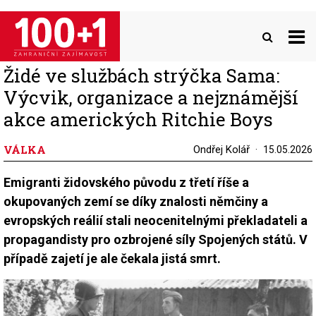
Přejít
k
hlavnímu
obsahu
Židé ve službách strýčka Sama:
Výcvik, organizace a nejznámější
akce amerických Ritchie Boys
VÁLKA
Ondřej Kolář
15.05.2026
Emigranti židovského původu z třetí říše a
okupovaných zemí se díky znalosti němčiny a
evropských reálií stali neocenitelnými překladateli a
propagandisty pro ozbrojené síly Spojených států. V
případě zajetí je ale čekala jistá smrt.