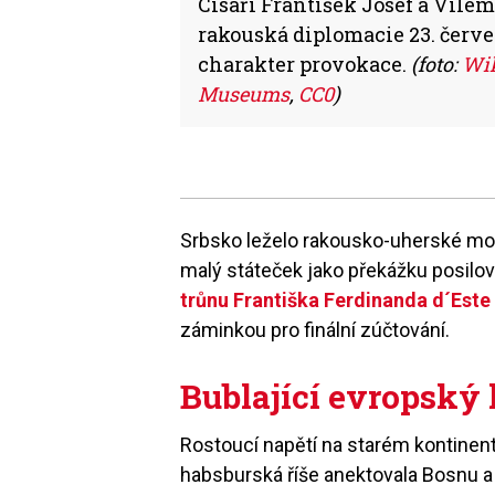
Císaři František Josef a Vilé
rakouská diplomacie 23. červe
charakter provokace.
(foto:
Wi
Museums
,
CC0
)
Srbsko leželo rakousko-uherské mon
malý státeček jako překážku posilov
trůnu Františka Ferdinanda d´Este
záminkou pro finální zúčtování.
Bublající evropský
Rostoucí napětí na starém kontinentu 
habsburská říše anektovala Bosnu a 