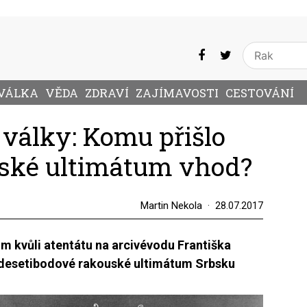
VÁLKA
VĚDA
ZDRAVÍ
ZAJÍMAVOSTI
CESTOVÁNÍ
 války: Komu přišlo
bské ultimátum vhod?
Martin Nekola
28.07.2017
om kvůli atentátu na arcivévodu Františka
i desetibodové rakouské ultimátum Srbsku