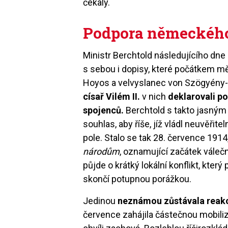
čekaly.
Podpora německého
Ministr Berchtold následujícího dne o
s sebou i dopisy, které počátkem mě
Hoyos a velvyslanec von Szögyény
císař Vilém II.
v nich
deklarovali p
spojenců.
Berchtold s takto jasným 
souhlas, aby říše, jíž vládl neuvěřit
pole. Stalo se tak 28. července 1914
národům
, oznamující začátek válečn
půjde o krátký lokální konflikt, kter
skončí potupnou porážkou.
Jedinou
neznámou zůstávala reakc
července zahájila částečnou mobilizac