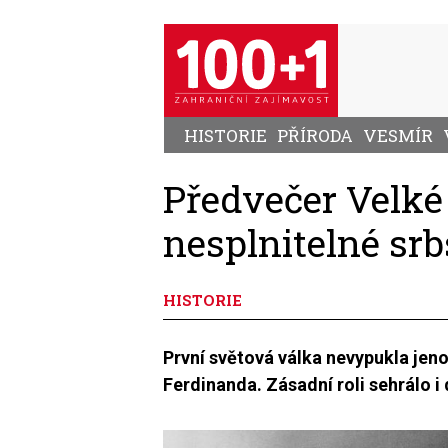
Přejít
k
hlavnímu
obsahu
HISTORIE
PŘÍRODA
VESMÍR
Předvečer Velké
nesplnitelné sr
HISTORIE
První světová válka nevypukla jen
Ferdinanda. Zásadní roli sehrálo 