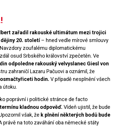
!
ilbert zařadil rakouské ultimátum mezi trojici
dějiny 20. století
– hned vedle mírové smlouvy
. Navzdory zoufalému diplomatickému
 zdál osud Srbského království zpečetěn. Ve
odin odpoledne rakouský velvyslanec Giesl von
tru zahraničí Lazaru Pačuovi a oznámil, že
osmačtyřiceti hodin.
V případě nesplnění všech
a útoku.
 poprávní i politické stránce de facto
v termínu kladnou odpověď.
Vídeň ujistil, že bude
pozornil však, že
k plnění některých bodů bude
A právě na toto zaváhání oba německé státy