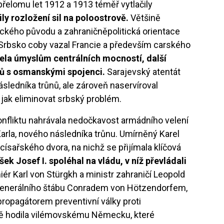
přelomu let 1912 a 1913 téměř vytlačily
y rozložení sil na poloostrově.
Většině
eckého původu a zahraničněpolitická orientace
 Srbsko coby vazal Francie a především carského
ela úmyslům centrálních mocností, další
ků s osmanskými spojenci.
Sarajevský atentát
ásledníka trůnů, ale zároveň naservíroval
jak eliminovat srbský problém.
nfliktu nahrávala nedočkavost armádního velení
arla, nového následníka trůnu. Umírněný Karel
císařského dvora, na nichž se přijímala klíčová
ek Josef I. spoléhal na vládu, v níž převládali
ér Karl von Stürgkh a ministr zahraničí Leopold
 generálního štábu Conradem von Hötzendorfem,
propagátorem preventivní války proti
ně hodila vilémovskému Německu, které