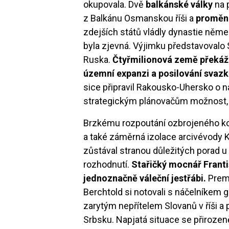
okupovala. Dvě
balkánské války
na 
z Balkánu Osmanskou říši a
proměnil
zdejších států vládly dynastie něm
byla zjevná. Výjimku představovalo
Ruska.
Čtyřmilionová země překáž
územní expanzi a posilování svaz
sice připravil Rakousko-Uhersko o n
strategickým plánovačům možnost, 
Brzkému rozpoutání ozbrojeného ko
a také záměrná izolace arcivévody K
zůstával stranou důležitých porad u 
rozhodnutí.
Stařičký mocnář Františ
jednoznačně váleční jestřábi.
Premi
Berchtold si notovali s náčelníkem
zarytým nepřítelem Slovanů v říši a 
Srbsku. Napjatá situace se přiroze