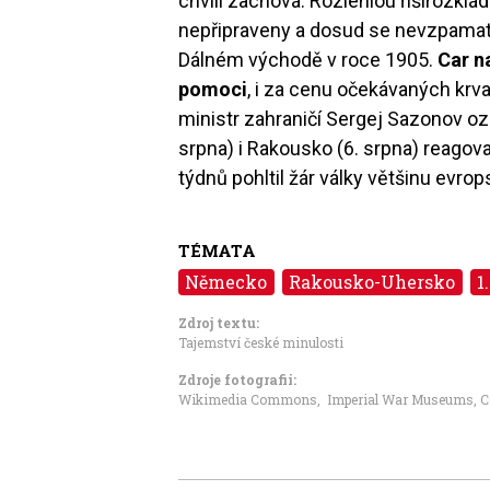
chvíli zachová. Rozlehlou říširozklád
nepřipraveny a dosud se nevzpamat
Dálném východě v roce 1905.
Car n
pomoci
, i za cenu očekávaných krv
ministr zahraničí Sergej Sazonov oz
srpna) i Rakousko (6. srpna) reago
týdnů pohltil žár války většinu evr
TÉMATA
Německo
Rakousko-Uhersko
1
Zdroj textu:
Tajemství české minulosti
Zdroje fotografii:
Wikimedia Commons, Imperial War Museums
,
C