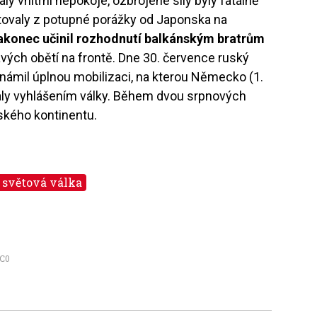
aly vnitřní nepokoje, ozbrojené síly byly fatálně
ovaly z potupné porážky od Japonska na
akonec učinil rozhodnutí balkánským bratrům
avých obětí na frontě. Dne 30. července ruský
námil úplnou mobilizaci, na kterou Německo (1.
valy vyhlášením války. Během dvou srpnových
opského kontinentu.
. světová válka
C0