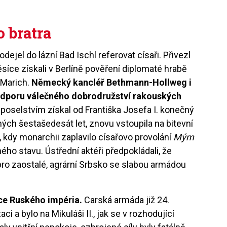
 bratra
dejel do lázní Bad Ischl referovat císaři. Přivezl
síce získali v Berlíně pověření diplomaté hrabě
-Marich.
Německý kancléř Bethmann-Hollweg i
odporu válečného dobrodružství rakouských
poselstvím získal od Františka Josefa I. konečný
elných šestašedesát let, znovu vstoupila na bitevní
, kdy monarchii zaplavilo císařovo provolání
Mým
ého stavu. Ústřední aktéři předpokládali, že
ý pro zaostalé, agrární Srbsko se slabou armádou
e Ruského impéria.
Carská armáda již 24.
i a bylo na Mikuláši II., jak se v rozhodující