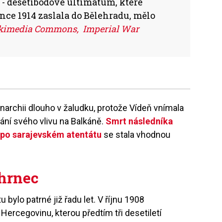
m - desetibodové ultimátum, které
nce 1914 zaslala do Bělehradu, mělo
kimedia Commons, Imperial War
archii dlouho v žaludku, protože Vídeň vnímala
ání svého vlivu na Balkáně.
Smrt následníka
 po sarajevském atentátu
se stala vhodnou
 hrnec
bylo patrné již řadu let. V říjnu 1908
Hercegovinu, kterou předtím tři desetiletí