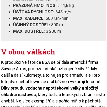
PRÁZDNÁ HMOTNOST:
11,8 kg
ÚSŤOVÁ RYCHLOST:
645 m/s
MAX. KADENCE:
600 ran/min.
ÚČINNÝ DOSTŘEL:
800 m
MAX. DOSTŘEL:
3 200 m
V obou válkách
K produkci ve fabrice BSA se přidala americká firma
Savage Arms, protože britské ozbrojené síly žádaly
další a další kulomety, a to nejen pro armádu, ale i pro
letectvo, neboť lewis se stal běžnou výzbrojí letounů.
Díky proudu vzduchu nepotřeboval velký a složitý
chladicí nástavec,
který tudíž u leteckých zbraní často
chyběl. Nejvíce exemplářů ale pořád mířilo k pěchotě.