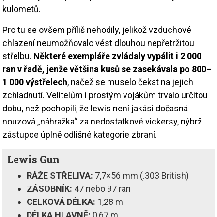
kulometů.
Pro tu se ovšem příliš nehodily, jelikož vzduchové
chlazení neumožňovalo vést dlouhou nepřetržitou
střelbu.
Některé exempláře zvládaly vypálit i 2 000
ran v řadě, jenže většina kusů se zasekávala po 800–
1 000 výstřelech
, načež se muselo čekat na jejich
zchladnutí. Velitelům i prostým vojákům trvalo určitou
dobu, než pochopili, že lewis není jakási dočasná
nouzová „náhražka“ za nedostatkové vickersy, nýbrž
zástupce úplně odlišné kategorie zbraní.
Lewis Gun
RÁŽE STŘELIVA:
7,7×56 mm (.303 British)
ZÁSOBNÍK:
47 nebo 97 ran
CELKOVÁ DÉLKA:
1,28 m
DÉLKA HLAVNĚ:
0,67 m