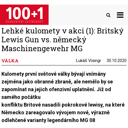
Přejít
k
hlavnímu
obsahu
Lehké kulomety v akci (1): Britský
Lewis Gun vs. německý
Maschinengewehr MG
VÁLKA
Lukáš Visingr
30.10.2020
Kulomety první světové války bývají vnímány
zejména jako obranné zbraně, ale nemělo by se
zapomínat na jejich ofenzivní uplatnění. Již od
samého počátku
konfliktu Britové nasadili pokrokové lewisy, na které
Německo zareagovalo vývojem nové, výrazně
odlehčené varianty legendárního MG 08