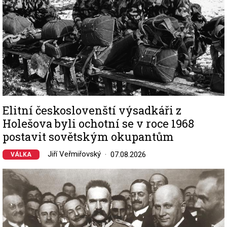
Elitní českoslovenští výsadkáři z
Holešova byli ochotní se v roce 1968
postavit sovětským okupantům
Jiří Veřmiřovský
07.08.2026
VÁLKA
Image