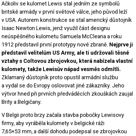
Ačkoliv se kulomet Lewis stal jedním ze symbolů
britské armády v první světové válce, jeho původ leží
v USA. Autorem konstrukce se stal americký důstojník
Isaac Newton Lewis, jenž využil část designu
neúspěšného kulometu Samuela McCleana a roku
1912 představil první prototypy nové zbraně.
Nejprve ji
představil velitelům US Army, ale ti udržovali těsné
vztahy s Coltovou zbrojovkou, která nabízela vlastní
kulomety, takže Lewisův nápad vesměs odmítli.
Zklamaný důstojník proto opustil armádní službu
a vydal se do Evropy oslovovat jiné zákazníky. Jeho
výtvor hned při prvních předváděcích zkouškách zaujal
Brity a Belgičany.
V Belgii proto brzy začala stavba pobočky Lewisovy
firmy, aby vyráběla kulomety v belgické ráži
7,65×53 mm, a další dohodu podepsal se zbrojovkou