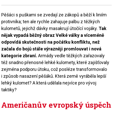
Pěšáci s puškami se zvedají ze zákopů a běží k liniím
protivníka; ten ale rychle zahajuje palbu z těžkých
kulometů, jejichž dávky masakrují útočící vojáky.
Tak
nějak vypadá běžný obraz Velké války a víceméně
odpovídá skutečnosti na počátku konfliktu, než
začala do bojů stále výrazněji promlouvat i nová
kategorie zbraní.
Armády vedle těžkých zařazovaly
též snadno přenosné lehké kulomety, které zajišťovaly
zejména podporu útoku, což posléze transformovalo
i způsob nasazení pěšáků. Která země vyráběla lepší
lehký kulomet? A která udělala nejvíce pro vývoj
taktiky?
Američanův evropský úspěch