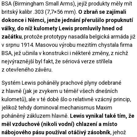
BSA (Birmingham Small Arms), jejíž produkty měly mít
britský kalibr .303 (7,7×56 mm).
O zbraň se zajímali
dokonce i Němci, jenže jednání přerušilo propuknutí
války, do níž kulomety Lewis promluvily hned od
začátku
, protože prototypy nasadila belgická armáda již
v srpnu 1914. Masovou výrobu mezitím chystala firma
BSA, jež učinila v konstrukci i některé změny, z nichž
nejvýraznější byl fakt, že sériová verze střílela
z otevřeného závěru.
Systém Lewis poháněly prachové plyny odebrané
z hlavně (jak je zvykem u téměř všech dnešních
kulometů), ale v té době šlo o relativně vzácný princip,
jelikož tehdy dominoval mechanismus Maxim
poháněný zákluzem hlavně.
Lewis vynikal také tím, že
měl vzduchové (nikoli vodní) chlazení a místo
nábojového pásu používal otáčivý zásobník
, jehož