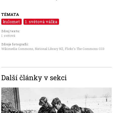
TÉMATA
kulomet
1. světová válka
Zdroj textu:
I. světová
Zdroje fotografii:
Wikimedia Commons, National Library NZ
,
Flickr's The Commons CC0
Další články v sekci
Image