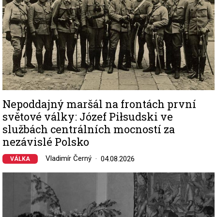
Nepoddajný maršál na frontách první
světové války: Józef Piłsudski ve
službách centrálních mocností za
nezávislé Polsko
Vladimír Černý
04.08.2026
VÁLKA
Image