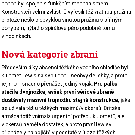
pohon byl spojen s funkčním mechanismem.
Konstruktéři velmi zvláštně vyřešili též vratnou pružinu,
protože nešlo o obvyklou vinutou pružinu s přímým
pohybem, nýbrž o spirálové péro podobné tomu
v hodinkách.
Nová kategorie zbraní
Především díky absenci těžkého vodního chladiče byl
kulomet Lewis na svou dobu neobvykle lehký, a proto
jej mohl snadno přenášet jediný voják.
Pro palbu
stačila dvojnožka, avšak první sériové zbraně
dostávaly masivní trojnožku stejné konstrukce,
jaká
se užívala též u těžkých maximů/vickersů. Britská
armáda totiž vnímala urgentní potřebu kulometů, ale
vickersů neměla dostatek, a proto první lewisy
přicházely na bojiště v podstatě v úloze těžkých