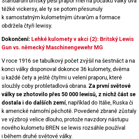
Standardní britský pěší prapor měl na počátku války dva
těžké vickersy, ale ty se potom přesunuly
k samostatným kulometným útvarům a formace
obdržela čtyři lewisy.
Dokončení:
Lehké kulomety v akci (2): Britský Lewis
Gun vs. německý Maschinengewehr MG
V roce 1916 se tabulkový počet zvýšil na šestnáct a na
konci války disponoval dokonce 36 kulomety, dvěma
u každé čety a ještě čtyřmi u velení praporu, které
sloužily coby protiletadlová obrana.
Za první světové
války se zhotovilo přes 50 000 lewisů, z nichž část se
dostala i do dalších zemí
, například do Itálie, Ruska či
k americké námořní pěchotě. Povedené zbraně zůstaly
ve výzbroji velice dlouho, protože navzdory nástupu
nového kulometu BREN se lewis rozsáhle používal
i během druhé světové války.