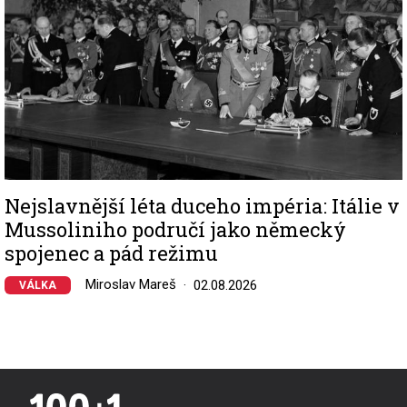
Nejslavnější léta duceho impéria: Itálie v
Mussoliniho područí jako německý
spojenec a pád režimu
Miroslav Mareš
02.08.2026
VÁLKA