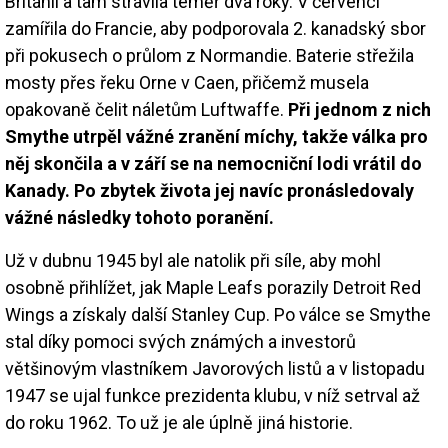
Británii a tam strávila téměř dva roky. V červenci
zamířila do Francie, aby podporovala 2. kanadský sbor
při pokusech o průlom z Normandie. Baterie střežila
mosty přes řeku Orne v Caen, přičemž musela
opakovaně čelit náletům Luftwaffe.
Při jednom z nich
Smythe utrpěl vážné zranění míchy, takže válka pro
něj skončila a v září se na nemocniční lodi vrátil do
Kanady. Po zbytek života jej navíc pronásledovaly
vážné následky tohoto poranění.
Už v dubnu 1945 byl ale natolik při síle, aby mohl
osobně přihlížet, jak Maple Leafs porazily Detroit Red
Wings a získaly další Stanley Cup. Po válce se Smythe
stal díky pomoci svých známých a investorů
většinovým vlastníkem Javorových listů a v listopadu
1947 se ujal funkce prezidenta klubu, v níž setrval až
do roku 1962. To už je ale úplně jiná historie.