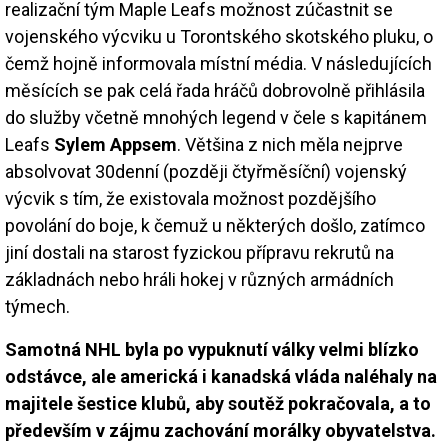
realizační tým Maple Leafs možnost zúčastnit se
vojenského výcviku u Torontského skotského pluku, o
čemž hojně informovala místní média. V následujících
měsících se pak celá řada hráčů dobrovolně přihlásila
do služby včetně mnohých legend v čele s kapitánem
Leafs
Sylem Appsem
. Většina z nich měla nejprve
absolvovat 30denní (později čtyřměsíční) vojenský
výcvik s tím, že existovala možnost pozdějšího
povolání do boje, k čemuž u některých došlo, zatímco
jiní dostali na starost fyzickou přípravu rekrutů na
základnách nebo hráli hokej v různých armádních
týmech.
Samotná NHL byla po vypuknutí války velmi blízko
odstávce, ale americká i kanadská vláda naléhaly na
majitele šestice klubů, aby soutěž pokračovala, a to
především v zájmu zachování morálky obyvatelstva.