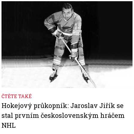
Image
ČTĚTE TAKÉ
Hokejový průkopník: Jaroslav Jiřík se
stal prvním československým hráčem
NHL