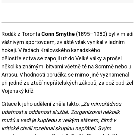
Rodák z Toronta
Conn Smythe
(1895–1980) byl v mládí
vášnivým sportovcem, zvláště však vynikal v ledním
hokeji. V řadách Královského kanadského
dělostřelectva se zapojil už do Velké války a prošel
několika známými bitvami včetně té na Sommě nebo u
Arrasu. V hodnosti poručíka se mimo jiné vyznamenal
při jedné ze ztečí nepřátelských zákopů, za což obdržel
Vojenský kříž.
Citace k jeho udělení zněla takto:
„Za mimořádnou
udatnost a oddanost službě. Zorganizoval několik
mužů a vedl je kupředu s velkým elánem, čímž v
kritické chvíli rozehnal skupinu nepřátel. Svým