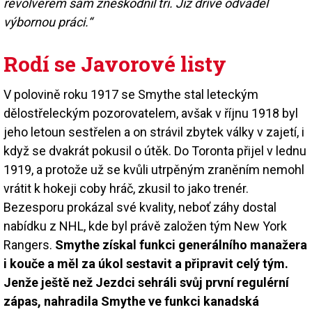
revolverem sám zneškodnil tři. Již dříve odváděl
výbornou práci.“
Rodí se Javorové listy
V polovině roku 1917 se Smythe stal leteckým
dělostřeleckým pozorovatelem, avšak v říjnu 1918 byl
jeho letoun sestřelen a on strávil zbytek války v zajetí, i
když se dvakrát pokusil o útěk. Do Toronta přijel v lednu
1919, a protože už se kvůli utrpěným zraněním nemohl
vrátit k hokeji coby hráč, zkusil to jako trenér.
Bezesporu prokázal své kvality, neboť záhy dostal
nabídku z NHL, kde byl právě založen tým New York
Rangers.
Smythe získal funkci generálního manažera
i kouče a měl za úkol sestavit a připravit celý tým.
Jenže ještě než Jezdci sehráli svůj první regulérní
zápas, nahradila Smythe ve funkci kanadská