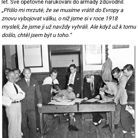
let. Své opětovné narukování do armády zdůvodnil:
„Přišlo mi mrzuté, že se musíme vrátit do Evropy a
znovu vybojovat válku, o níž jsme si v roce 1918
mysleli, že jsme ji už navždy vyhráli. Ale když už k tomu
došlo, chtěl jsem být u toho.“