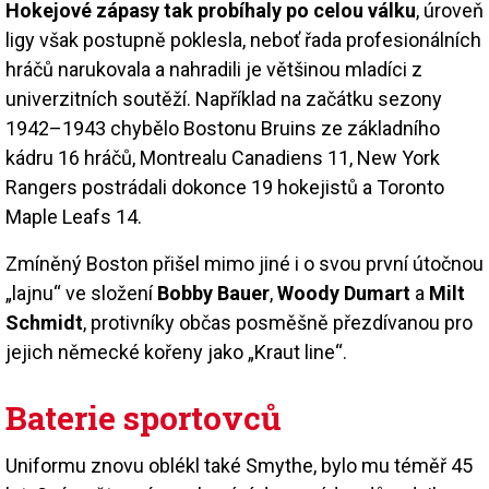
Hokejové zápasy tak probíhaly po celou válku
, úroveň
ligy však postupně poklesla, neboť řada profesionálních
hráčů narukovala a nahradili je většinou mladíci z
univerzitních soutěží. Například na začátku sezony
1942–1943 chybělo Bostonu Bruins ze základního
kádru 16 hráčů, Montrealu Canadiens 11, New York
Rangers postrádali dokonce 19 hokejistů a Toronto
Maple Leafs 14.
Zmíněný Boston přišel mimo jiné i o svou první útočnou
„lajnu“ ve složení
Bobby Bauer
,
Woody Dumart
a
Milt
Schmidt
, protivníky občas posměšně přezdívanou pro
jejich německé kořeny jako „Kraut line“.
Baterie sportovců
Uniformu znovu oblékl také Smythe, bylo mu téměř 45