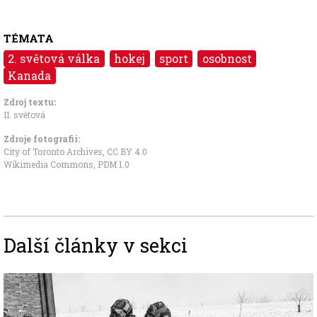
TÉMATA
2. světová válka
hokej
sport
osobnost
Kanada
Zdroj textu:
II. světová
Zdroje fotografii:
City of Toronto Archives
,
CC BY 4.0
Wikimedia Commons
,
PDM 1.0
Další články v sekci
Image