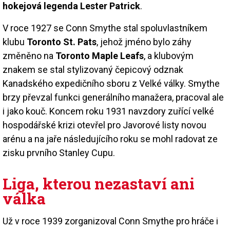
hokejová legenda Lester Patrick
.
V roce 1927 se Conn Smythe stal spoluvlastníkem
klubu
Toronto St. Pats
, jehož jméno bylo záhy
změněno na
Toronto Maple Leafs
, a klubovým
znakem se stal stylizovaný čepicový odznak
Kanadského expedičního sboru z Velké války. Smythe
brzy převzal funkci generálního manažera, pracoval ale
i jako kouč. Koncem roku 1931 navzdory zuřící velké
hospodářské krizi otevřel pro Javorové listy novou
arénu a na jaře následujícího roku se mohl radovat ze
zisku prvního Stanley Cupu.
Liga, kterou nezastaví ani
válka
Už v roce 1939 zorganizoval Conn Smythe pro hráče i