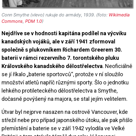
Conn Smythe (vlevo) rukuje do armády, 1939. (foto:
Wikimedia
Commons
,
PDM 1.0
)
Nejdříve se v hodnosti kapitána podílel na výcviku
kanadských vojáků, ale v září 1941 zformoval
společně s plukovníkem Richardem Greerem 30.
baterii v rámci rezervního 7. torontského pluku
Královského kanadského dělostřelectva
. Neoficiálně
se jí říkalo „baterie sportovců“, protože v ní sloužilo
množství atletů napříč různými sporty. Šlo o jednotku
lehkého protileteckého dělostřelectva a Smythe,
dočasně povýšený na majora, se stal jejím velitelem.
Útvar byl nejprve nasazen na ostrově Vancouver, kde
střežil nebe pro případ japonského útoku, ale pak přišlo
přemístění a baterie se v září 1942 vylodila ve Velké