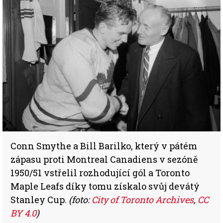
Conn Smythe a Bill Barilko, který v pátém
zápasu proti Montreal Canadiens v sezóně
1950/51 vstřelil rozhodující gól a Toronto
Maple Leafs díky tomu získalo svůj devátý
Stanley Cup.
(foto:
City of Toronto Archives
,
CC
BY 4.0
)