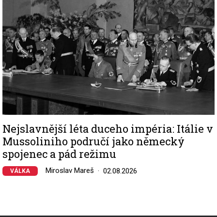
Nejslavnější léta duceho impéria: Itálie v
Mussoliniho područí jako německý
spojenec a pád režimu
Miroslav Mareš
02.08.2026
VÁLKA