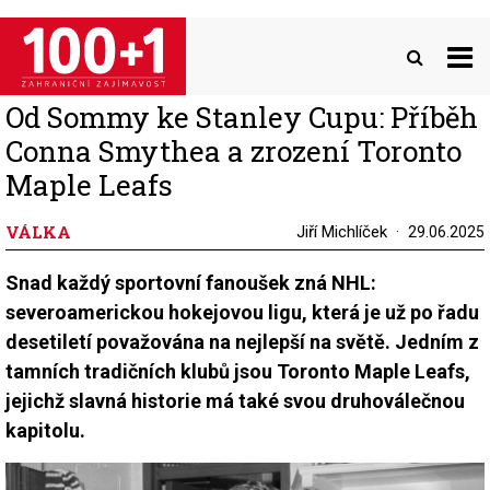
Přejít
k
hlavnímu
obsahu
Od Sommy ke Stanley Cupu: Příběh
Conna Smythea a zrození Toronto
Maple Leafs
VÁLKA
Jiří Michlíček
29.06.2025
Snad každý sportovní fanoušek zná NHL:
severoamerickou hokejovou ligu, která je už po řadu
desetiletí považována na nejlepší na světě. Jedním z
tamních tradičních klubů jsou Toronto Maple Leafs,
jejichž slavná historie má také svou druhoválečnou
kapitolu.