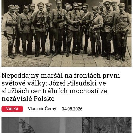
Nepoddajný maršál na frontách první
světové války: Józef Piłsudski ve
službách centrálních mocností za
nezávislé Polsko
Vladimír Černý
04.08.2026
VÁLKA
Image