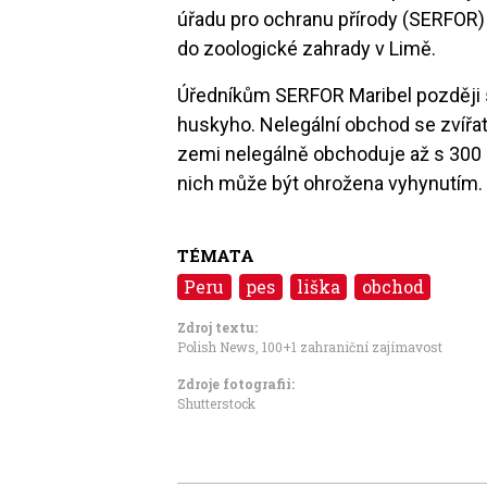
úřadu pro ochranu přírody (SERFOR) 
do zoologické zahrady v Limě.
Úředníkům SERFOR Maribel později sdě
huskyho. Nelegální obchod se zvířat
zemi nelegálně obchoduje až s 300 d
nich může být ohrožena vyhynutím.
TÉMATA
Peru
pes
liška
obchod
Zdroj textu:
Polish News
,
100+1 zahraniční zajímavost
Zdroje fotografii:
Shutterstock