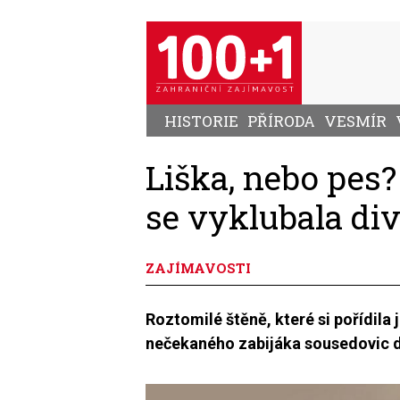
Přejít
k
hlavnímu
obsahu
HISTORIE
PŘÍRODA
VESMÍR
Liška, nebo pes
se vyklubala di
ZAJÍMAVOSTI
Roztomilé štěně, které si pořídila 
nečekaného zabijáka sousedovic 