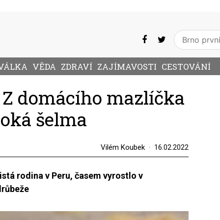
VÁLKA
VĚDA
ZDRAVÍ
ZAJÍMAVOSTI
CESTOVÁNÍ
? Z domácího mazlíčka
voká šelma
Vilém Koubek
16.02.2022
jistá rodina v Peru, časem vyrostlo v
drůbeže