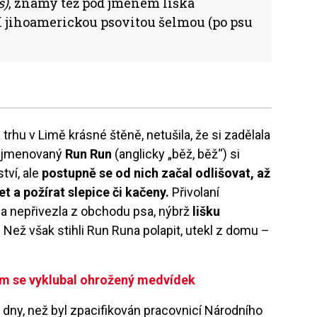
s)
, známý též pod jménem liška
í jihoamerickou psovitou šelmou (po psu
 trhu v Limě krásné štěně, netušila, že si zadělala
pojmenovaný
Run Run
(anglicky „běž, běž“) si
tví, ale
postupně se od nich začal odlišovat, až
t a požírat slepice či kačeny.
Přivolaní
ena nepřivezla z obchodu psa, nýbrž
lišku
.
Než však stihli Run Runa polapit, utekl z domu –
em se vyklubal ohrožený medvídek
 dny, než byl zpacifikován pracovnicí Národního