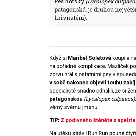
Pes horský
(Lycalopex culpaeu
patagonská, je druhou největš
hřivnatém).
Když si
Maribel Soletová
koupila na
na pořádné komplikace. Mazlíček 
zprvu hrál s ostatními psy v souseds
v sobě nakonec objevil touhu zabíje
specialisté snadno odhalili, že si ž
patagonskou
(Lycalopex culpaeus)
věrný svému jménu.
TIP:
Z podivného štěněte s apetit
Na útěku strávil Run Run pouhé čtyři