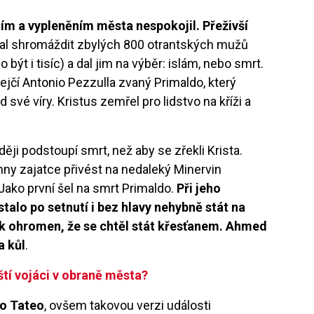
ím a vypleněním města nespokojil. Přeživší
al shromáždit zbylých 800 otrantských mužů
ýt i tisíc) a dal jim na výběr: islám, nebo smrt.
jčí Antonio Pezzulla zvaný Primaldo, který
své víry. Kristus zemřel pro lidstvo na kříži a
ději podstoupí smrt, než aby se zřekli Krista.
ny zajatce přivést na nedaleký Minervin
 Jako první šel na smrt Primaldo.
Při jeho
stalo po setnutí i bez hlavy nehybně stát na
ak ohromen, že se chtěl stát křesťanem. Ahmed
a kůl
.
ští vojáci v obraně města?
o Tateo
, ovšem takovou verzi události