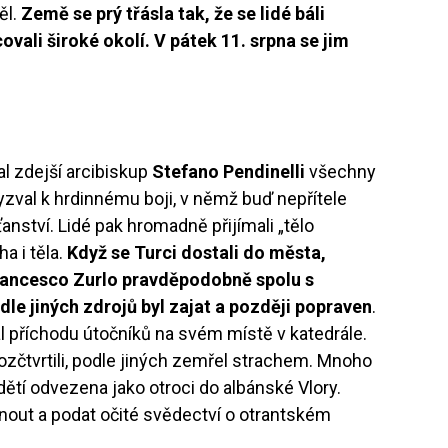
ěl.
Země se prý třásla tak, že se lidé báli
vali široké okolí. V pátek 11. srpna se jim
l zdejší arcibiskup
Stefano Pendinelli
všechny
yzval k hrdinnému boji, v němž buď nepřítele
anství. Lidé pak hromadně přijímali „tělo
ha i těla.
Když se Turci dostali do města,
 Francesco Zurlo pravděpodobně spolu s
dle jiných zdrojů byl zajat a později popraven
.
al příchodu útočníků na svém místě v katedrále.
zčtvrtili, podle jiných zemřel strachem. Mnoho
 dětí odvezena jako otroci do albánské Vlory.
nout a podat očité svědectví o otrantském