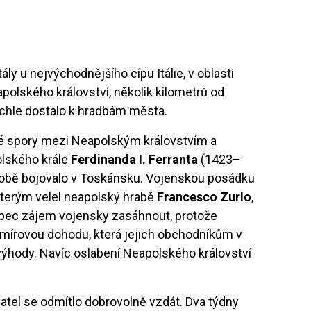
y u nejvýchodnějšího cípu Itálie, v oblasti
apolského království, několik kilometrů od
ychle dostalo k hradbám města.
ké spory mezi Neapolským královstvím a
olského krále
Ferdinanda I. Ferranta
(1423–
é době bojovalo v Toskánsku. Vojenskou posádku
kterým velel neapolský hrabě
Francesco Zurlo
,
ůbec zájem vojensky zasáhnout, protože
mírovou dohodu, která jejich obchodníkům v
výhody. Navíc oslabení Neapolského království
vatel se odmítlo dobrovolně vzdát. Dva týdny