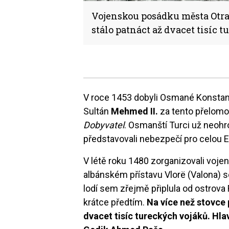
Vojenskou posádku města Otra
stálo patnáct až dvacet tisíc 
V roce 1453 dobyli Osmané Konstanti
Sultán
Mehmed II.
za tento přelomov
Dobyvatel
. Osmanští Turci už neohro
představovali nebezpečí pro celou 
V létě roku 1480 zorganizovali voje
albánském přístavu Vlorë (Valona) s
lodí sem zřejmě připlula od ostrov
krátce předtím.
Na více než stovce 
dvacet tisíc tureckých vojáků. Hla