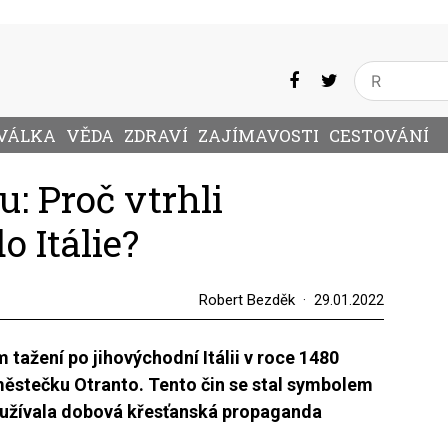
VÁLKA
VĚDA
ZDRAVÍ
ZAJÍMAVOSTI
CESTOVÁNÍ
: Proč vtrhli
o Itálie?
Robert Bezděk
29.01.2022
tažení po jihovýchodní Itálii v roce 1480
 městečku Otranto. Tento čin se stal symbolem
využívala dobová křesťanská propaganda