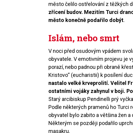
město čelilo ostřelování z těžkých d
zřícení budov. Mezitím Turci dranco
město konečně podařilo dobýt
.
Islám, nebo smrt
V noci před osudovým vpádem svola
obyvatele. V emotivním projevu je v
porazí, nebo padnou při obraně křesť
Kristovo“ (eucharistii) k posílení duc
nastalo velké krveprolití. Velitel
ostatními vojáky zahynul v boji. Po
Starý arcibiskup Pendinelli prý vyčk
Podle některých pramenů ho Turci ro
obyvatel bylo zabito a většina žen a
Některým se později podařilo uprch
masakru.