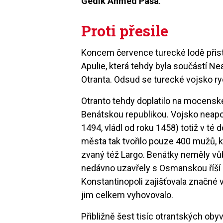
Gedik Ahmed Paša
.
Proti přesile
Koncem července turecké lodě přistál
Apulie, která tehdy byla součástí Ne
Otranta. Odsud se turecké vojsko r
Otranto tehdy doplatilo na mocens
Benátskou republikou. Vojsko neap
1494, vládl od roku 1458) totiž v t
města tak tvořilo pouze 400 mužů, 
zvaný též Largo. Benátky neměly v
nedávno uzavřely s Osmanskou říší 
Konstantinopoli zajišťovala značné 
jim celkem vyhovovalo.
Přibližně šest tisíc otrantských oby