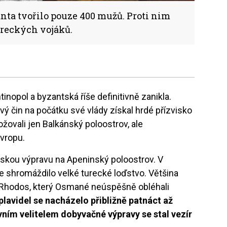
nta tvořilo pouze 400 mužů. Proti nim
tureckých vojáků.
nopol a byzantská říše definitivně zanikla.
ý čin na počátku své vlády získal hrdé přízvisko
žovali jen Balkánský poloostrov, ale
Evropu.
nskou výpravu na Apeninský poloostrov. V
e shromáždilo velké turecké loďstvo. Většina
a Rhodos, který Osmané neúspěšně obléhali
plavidel se nacházelo přibližně patnáct až
vním velitelem dobyvačné výpravy se stal vezír