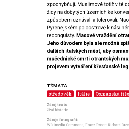
zpochybňují. Muslimové totiž v té d
židy na dobytých územích ke konver
způsobem uznávali a tolerovali. Na
Pyrenejském poloostrově k násilné
reconquisty.
Masové vraždění otra
Jeho důvodem byla ale možná spíš
dalších italských měst, aby osman
mučednické smrti otrantských muž
projevem vytváření křesťanské le
TÉMATA
středověk
Itálie
Osmanská říš
Zdroj textu:
Živá historie
Zdroje fotografii:
Wikimedia Commons, Franz Robert Richard Bre