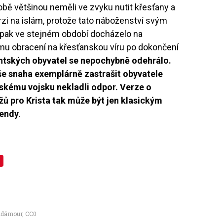
obě většinou neměli ve zvyku nutit křesťany a
zi na islám, protože tato náboženství svým
opak ve stejném období docházelo na
mu obracení na křesťanskou víru po dokončení
ntských obyvatel se nepochybně odehrálo.
e snaha exemplárně zastrašit obyvatele
skému vojsku nekladli odpor. Verze o
ů pro Krista tak může být jen klasickým
gendy
.
e
ndámour
,
CC0