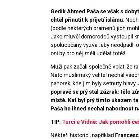
Gedik Ahmed Paša se však s dobyt
chtěl přinutit k přijetí islámu
. Nech
(podle některých pramenů jich mohlo b
Jako mluvčí domorodců vystoupil kre
spoluobčany vyzval, aby neodpadli od 
oni by pro něj měli udělat totéž.
Muži pak začali společně volat, že ra
Nato muslimský velitel nechal všech
pahorek, kde jim byly setnuty hlavy.
popravě se prý stal zázrak: tělo zů
místě. Kat byl prý tímto úkazem t
Paša ho ihned nechal nabodnout n
TIP:
Turci u Vídně: Jak pomohli če
Někteří historici, například
Francesc