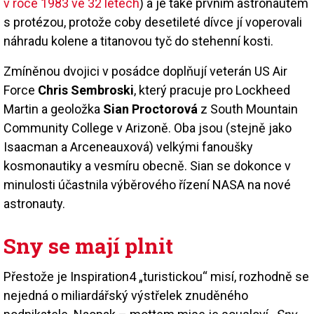
v roce 1983 ve 32 letech
) a je také prvním astronautem
s protézou, protože coby desetileté dívce jí voperovali
náhradu kolene a titanovou tyč do stehenní kosti.
Zmíněnou dvojici v posádce doplňují veterán US Air
Force
Chris Sembroski
, který pracuje pro Lockheed
Martin a geoložka
Sian Proctorová
z South Mountain
Community College v Arizoně. Oba jsou (stejně jako
Isaacman a Arceneauxová) velkými fanoušky
kosmonautiky a vesmíru obecně. Sian se dokonce v
minulosti účastnila výběrového řízení NASA na nové
astronauty.
Sny se mají plnit
Přestože je Inspiration4 „turistickou“ misí, rozhodně se
nejedná o miliardářský výstřelek znuděného