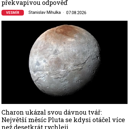
překvapivou odpověď
Stanislav Mihulka
07.08.2026
VESMÍR
Image
Charon ukázal svou dávnou tvář:
Největší měsíc Pluta se kdysi otáčel více
než desetkrát rychleji