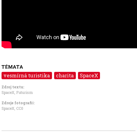
TÉMATA
vesmírná turistika
charita
SpaceX
Zdroj textu:
SpaceX
,
Futurism
Zdroje fotografii:
SpaceX
,
CC0