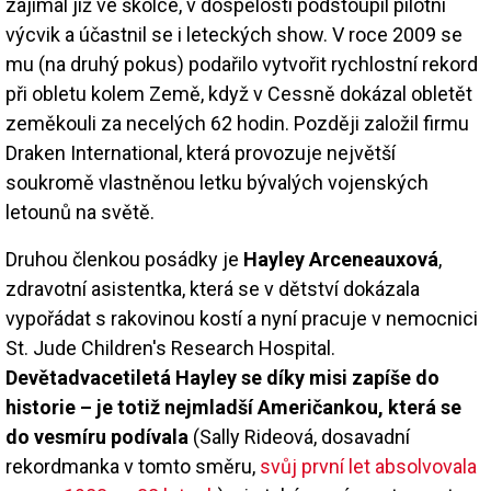
zajímal již ve školce, v dospělosti podstoupil pilotní
výcvik a účastnil se i leteckých show. V roce 2009 se
mu (na druhý pokus) podařilo vytvořit rychlostní rekord
při obletu kolem Země, když v Cessně dokázal obletět
zeměkouli za necelých 62 hodin. Později založil firmu
Draken International, která provozuje největší
soukromě vlastněnou letku bývalých vojenských
letounů na světě.
Druhou členkou posádky je
Hayley Arceneauxová
,
zdravotní asistentka, která se v dětství dokázala
vypořádat s rakovinou kostí a nyní pracuje v nemocnici
St. Jude Children's Research Hospital.
Devětadvacetiletá Hayley se díky misi zapíše do
historie – je totiž nejmladší Američankou, která se
do vesmíru podívala
(Sally Rideová, dosavadní
rekordmanka v tomto směru,
svůj první let absolvovala