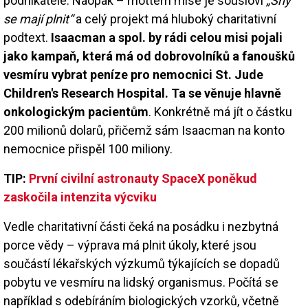
podnikatele. Naopak – mottem mise je sousloví
„Sny
se mají plnit“
a celý projekt má hluboký charitativní
podtext.
Isaacman a spol. by rádi celou misi pojali
jako kampaň, která má od dobrovolníků a fanoušků
vesmíru vybrat peníze pro nemocnici St. Jude
Children's Research Hospital. Ta se věnuje hlavně
onkologickým pacientům
. Konkrétně má jít o částku
200 milionů dolarů, přičemž sám Isaacman na konto
nemocnice přispěl 100 miliony.
TIP:
První civilní astronauty SpaceX poněkud
zaskočila intenzita výcviku
Vedle charitativní části čeká na posádku i nezbytná
porce vědy – výprava má plnit úkoly, které jsou
součástí lékařských výzkumů týkajících se dopadů
pobytu ve vesmíru na lidský organismus. Počítá se
například s odebíráním biologických vzorků, včetně