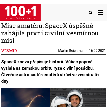
Přejít
k
hlavnímu
obsahu
Mise amatérů: SpaceX úspěšně
zahájila první civilní vesmírnou
misi
VESMÍR
Martin Reichman
16.09.2021
SpaceX znovu přepisuje historii. Vůbec poprvé
vyslala na zemskou orbitu ryze civilní posádku.
Čtveřice astronautů-amatérů stráví ve vesmíru tři
dny