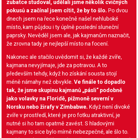
zubatce studoval, udělali jsme několik cvičných
pokusů a začínal jsem cítit, že by to šlo.
Po dvou
dnech jsem na řece konečně našel nehluboké
místo, kam půjdou i ty úplně poslední sluneční
paprsky. Nevěděl jsem ale, jak kajmanům naznačit,
že zrovna tady je nejlepší místo na focení.
Nakonec ale stačilo uvědomit si, že každé zvíře,
kajmana nevyjímaje, jde za potravou. A to
především tehdy, když ho získání sousta stojí
méně námahy než obvykle.
Ve finále to dopadlo
tak, že jsme skupinu kajmanů „pásli“ podobně
jako volavky na Floridě, pižmoně severní v
Norsku nebo žirafy v Zimbabwe.
Když není divoké
zvíře v prostředí, které je pro fotku atraktivní, je
nutné si ho tam opatrně zavést. S hladovými
kajmany to sice bylo mírně nebezpečné, ale šlo to.