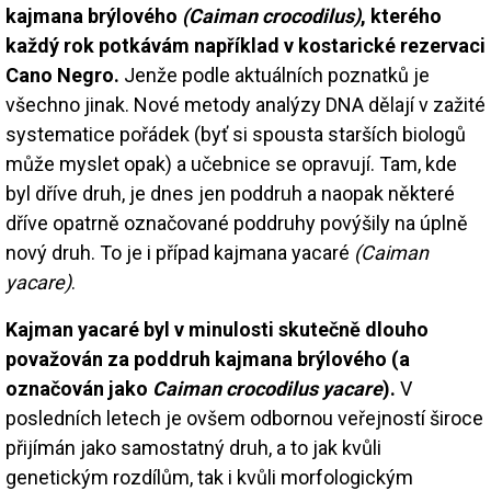
kajmana brýlového
(Caiman crocodilus)
, kterého
každý rok potkávám například v kostarické rezervaci
Cano Negro.
Jenže podle aktuálních poznatků je
všechno jinak. Nové metody analýzy DNA dělají v zažité
systematice pořádek (byť si spousta starších biologů
může myslet opak) a učebnice se opravují. Tam, kde
byl dříve druh, je dnes jen poddruh a naopak některé
dříve opatrně označované poddruhy povýšily na úplně
nový druh. To je i případ kajmana yacaré
(Caiman
yacare)
.
Kajman yacaré byl v minulosti skutečně dlouho
považován za poddruh kajmana brýlového (a
označován jako
Caiman crocodilus yacare
).
V
posledních letech je ovšem odbornou veřejností široce
přijímán jako samostatný druh, a to jak kvůli
genetickým rozdílům, tak i kvůli morfologickým