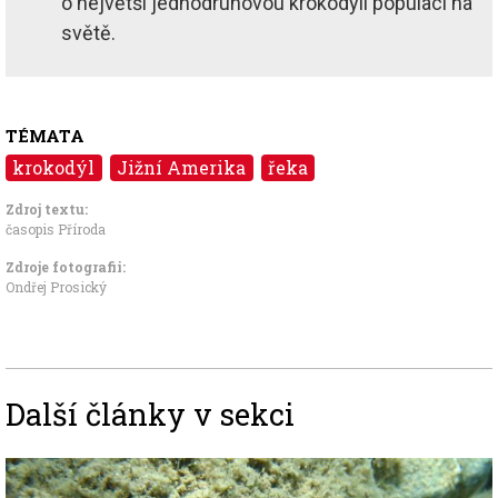
o největší jednodruhovou krokodýlí populaci na
světě.
TÉMATA
krokodýl
Jižní Amerika
řeka
Zdroj textu:
časopis Příroda
Zdroje fotografii:
Ondřej Prosický
Další články v sekci
Image