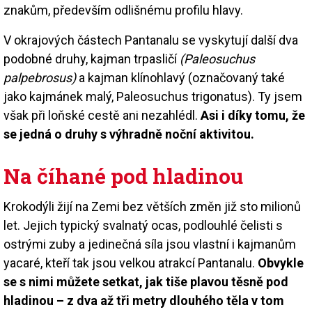
znakům, především odlišnému profilu hlavy.
V okrajových částech Pantanalu se vyskytují další dva
podobné druhy, kajman trpasličí
(Paleosuchus
palpebrosus)
a kajman klínohlavý (označovaný také
jako kajmánek malý, Paleosuchus trigonatus). Ty jsem
však při loňské cestě ani nezahlédl.
Asi i díky tomu, že
se jedná o druhy s výhradně noční aktivitou.
Na číhané pod hladinou
Krokodýli žijí na Zemi bez větších změn již sto milionů
let. Jejich typický svalnatý ocas, podlouhlé čelisti s
ostrými zuby a jedinečná síla jsou vlastní i kajmanům
yacaré, kteří tak jsou velkou atrakcí Pantanalu.
Obvykle
se s nimi můžete setkat, jak tiše plavou těsně pod
hladinou – z dva až tři metry dlouhého těla v tom