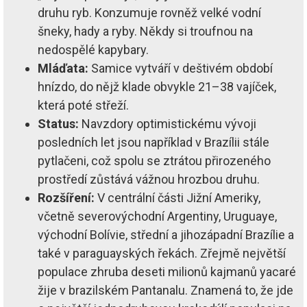
druhu ryb. Konzumuje rovněž velké vodní
šneky, hady a ryby. Někdy si troufnou na
nedospělé kapybary.
Mláďata:
Samice vytváří v deštivém období
hnízdo, do nějž klade obvykle 21–38 vajíček,
která poté střeží.
Status:
Navzdory optimistickému vývoji
posledních let jsou například v Brazílii stále
pytlačeni, což spolu se ztrátou přirozeného
prostředí zůstává vážnou hrozbou druhu.
Rozšíření:
V centrální části Jižní Ameriky,
včetně severovýchodní Argentiny, Uruguaye,
východní Bolívie, střední a jihozápadní Brazílie a
také v paraguayských řekách. Zřejmě největší
populace zhruba deseti milionů kajmanů yacaré
žije v brazilském Pantanalu. Znamená to, že jde