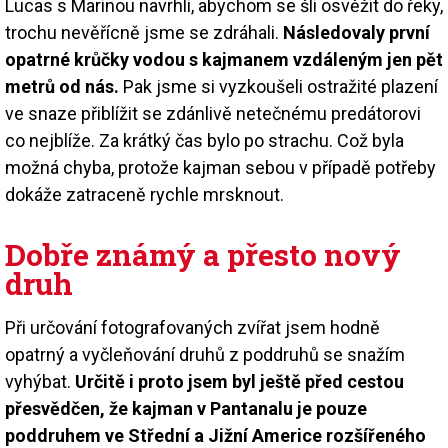
Lucas s Marinou navrhli, abychom se šli osvěžit do řeky,
trochu nevěřícně jsme se zdráhali.
Následovaly první
opatrné krůčky vodou s kajmanem vzdáleným jen pět
metrů od nás.
Pak jsme si vyzkoušeli ostražité plazení
ve snaze přiblížit se zdánlivě netečnému predátorovi
co nejblíže. Za krátký čas bylo po strachu. Což byla
možná chyba, protože kajman sebou v případě potřeby
dokáže zatraceně rychle mrsknout.
Dobře známý a přesto nový
druh
Při určování fotografovaných zvířat jsem hodně
opatrný a vyčleňování druhů z poddruhů se snažím
vyhýbat.
Určitě i proto jsem byl ještě před cestou
přesvědčen, že kajman v Pantanalu je pouze
poddruhem ve Střední a Jižní Americe rozšířeného