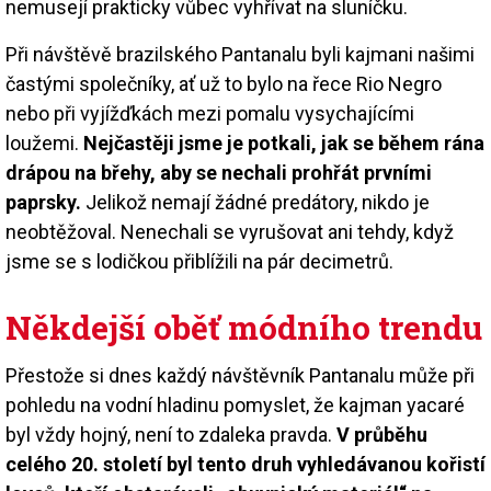
nemusejí prakticky vůbec vyhřívat na sluníčku.
Při návštěvě brazilského Pantanalu byli kajmani našimi
častými společníky, ať už to bylo na řece Rio Negro
nebo při vyjížďkách mezi pomalu vysychajícími
loužemi.
Nejčastěji jsme je potkali, jak se během rána
drápou na břehy, aby se nechali prohřát prvními
paprsky.
Jelikož nemají žádné predátory, nikdo je
neobtěžoval. Nenechali se vyrušovat ani tehdy, když
jsme se s lodičkou přiblížili na pár decimetrů.
Někdejší oběť módního trendu
Přestože si dnes každý návštěvník Pantanalu může při
pohledu na vodní hladinu pomyslet, že kajman yacaré
byl vždy hojný, není to zdaleka pravda.
V průběhu
celého 20. století byl tento druh vyhledávanou kořistí