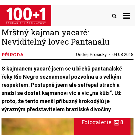
Přejít
k
hlavnímu
obsahu
Mrštný kajman yacaré:
Neviditelný lovec Pantanalu
PŘÍRODA
Ondřej Prosický
04.08.2018
S kajmanem yacaré jsem se u břehů pantanalské
řeky Rio Negro seznamoval pozvolna a s velkým
respektem. Postupně jsem ale setřepal strach a
snažil se dostat kajmanovi víc a víc „na kůži“. Už
proto, že tento menší příbuzný krokodýlů je
výrazným představitelem brazilské divočiny
Fotogalerie
8