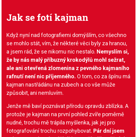
Jak se fotí kajman
Když nyní nad fotografiemi domýšlím, co všechno
se mohlo stát, vím, že některé věci byly za hranou,
a jsem rád, že se nikomu nic nestalo.
Nemyslím si,
že by nás malý příbuzný krokodýlů mohl sežrat,
ale ani otevřená zlomenina z pevného kajmaního
rafnutí není nic příjemného.
O tom, co za špínu má
kajman nastřádánu na zubech a co vše může
způsobit, ani nemluvím.
Jenže mě baví poznávat přírodu opravdu zblízka. A
protože je kajman na první pohled zvíře poměrně
nudné, trochu mě trápila myšlenka, jak jej pro
fotografování trochu rozpohybovat.
Pár dní jsem