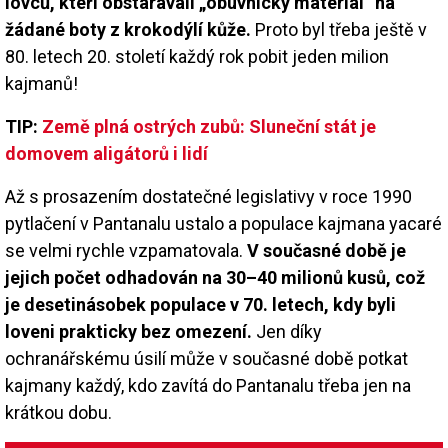
lovců, kteří obstarávali „obuvnický materiál“ na
žádané boty z krokodýlí kůže.
Proto byl třeba ještě v
80. letech 20. století každý rok pobit jeden milion
kajmanů!
TIP:
Země plná ostrých zubů: Sluneční stát je
domovem aligátorů i lidí
Až s prosazením dostatečné legislativy v roce 1990
pytlačení v Pantanalu ustalo a populace kajmana yacaré
se velmi rychle vzpamatovala.
V současné době je
jejich počet odhadován na 30–40 milionů kusů, což
je desetinásobek populace v 70. letech, kdy byli
loveni prakticky bez omezení.
Jen díky
ochranářskému úsilí může v současné době potkat
kajmany každý, kdo zavítá do Pantanalu třeba jen na
krátkou dobu.