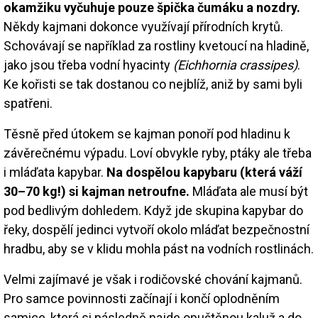
okamžiku vyčuhuje pouze špička čumáku a nozdry.
Někdy kajmani dokonce využívají přírodních krytů.
Schovávají se například za rostliny kvetoucí na hladině,
jako jsou třeba vodní hyacinty
(Eichhornia crassipes)
.
Ke kořisti se tak dostanou co nejblíž, aniž by sami byli
spatřeni.
Těsně před útokem se kajman ponoří pod hladinu k
závěrečnému výpadu. Loví obvykle ryby, ptáky ale třeba
i mláďata kapybar.
Na dospělou kapybaru (která váží
30–70 kg!) si kajman netroufne.
Mláďata ale musí být
pod bedlivým dohledem. Když jde skupina kapybar do
řeky, dospělí jedinci vytvoří okolo mláďat bezpečnostní
hradbu, aby se v klidu mohla pást na vodních rostlinách.
Velmi zajímavé je však i rodičovské chování kajmanů.
Pro samce povinnosti začínají i končí oplodněním
samice, která si následně najde opuštěnou kaluž a do