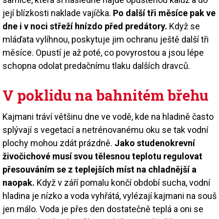
její blízkosti naklade vajíčka.
Po další tři měsíce pak ve
dne i v noci střeží hnízdo před predátory.
Když se
mláďata vylíhnou, poskytuje jim ochranu ještě další tři
měsíce. Opustí je až poté, co povyrostou a jsou lépe
schopna odolat predačnímu tlaku dalších dravců.
V poklidu na bahnitém břehu
Kajmani tráví většinu dne ve vodě, kde na hladině často
splývají s vegetací a netrénovanému oku se tak vodní
plochy mohou zdát prázdně.
Jako studenokrevní
živočichové musí svou tělesnou teplotu regulovat
přesouváním se z teplejších míst na chladnější a
naopak.
Když v září pomalu končí období sucha, vodní
hladina je nízko a voda vyhřátá, vylézají kajmani na souš
jen málo. Voda je přes den dostatečně teplá a oni se