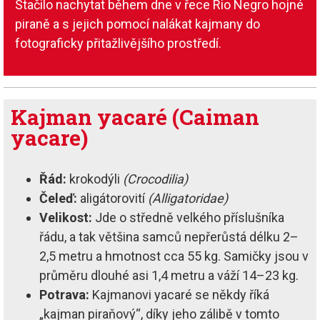
Stačilo nachytat během dne v řece Rio Negro hojné
piraně a s jejich pomocí nalákat kajmany do
fotograficky přitažlivějšího prostředí.
Kajman yacaré (Caiman
yacare)
Řád:
krokodýli
(Crocodilia)
Čeleď:
aligátorovití
(Alligatoridae)
Velikost:
Jde o středně velkého příslušníka
řádu, a tak většina samců nepřerůstá délku 2–
2,5 metru a hmotnost cca 55 kg. Samičky jsou v
průměru dlouhé asi 1,4 metru a váží 14–23 kg.
Potrava:
Kajmanovi yacaré se někdy říká
„kajman piraňový“, díky jeho zálibě v tomto