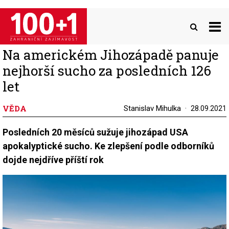
Přejít
k
hlavnímu
obsahu
Na americkém Jihozápadě panuje
nejhorší sucho za posledních 126
let
VĚDA
Stanislav Mihulka
28.09.2021
Posledních 20 měsíců sužuje jihozápad USA
apokalyptické sucho. Ke zlepšení podle odborníků
dojde nejdříve příští rok