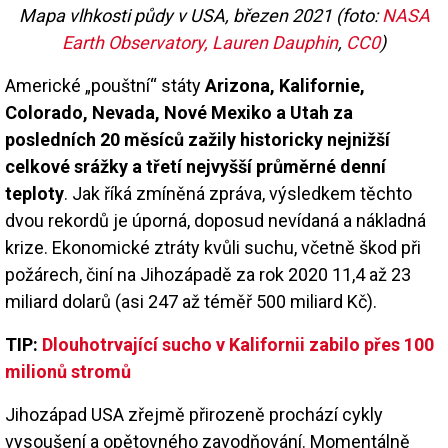
Mapa vlhkosti půdy v USA, březen 2021 (foto:
NASA
Earth Observatory, Lauren Dauphin
,
CC0
)
Americké „pouštní“ státy
Arizona, Kalifornie,
Colorado, Nevada, Nové Mexiko a Utah za
posledních 20 měsíců zažily historicky nejnižší
celkové srážky a třetí nejvyšší průměrné denní
teploty
. Jak říká zmíněná zpráva, výsledkem těchto
dvou rekordů je úporná, doposud nevídaná a nákladná
krize. Ekonomické ztráty kvůli suchu, včetně škod při
požárech, činí na Jihozápadě za rok 2020 11,4 až 23
miliard dolarů (asi 247 až téměř 500 miliard Kč).
TIP:
Dlouhotrvající sucho v Kalifornii zabilo přes 100
milionů stromů
Jihozápad USA zřejmě přirozeně prochází cykly
vysoušení a opětovného zavodňování. Momentálně