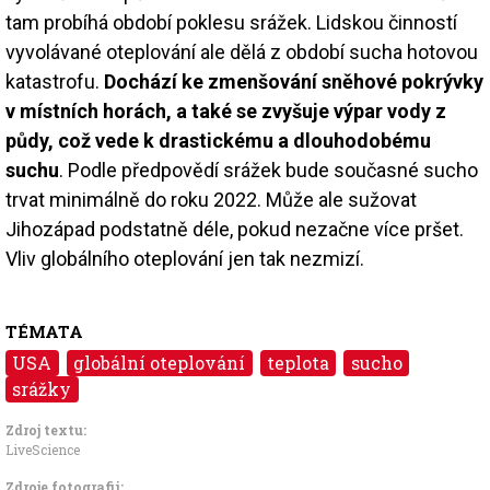
tam probíhá období poklesu srážek. Lidskou činností
vyvolávané oteplování ale dělá z období sucha hotovou
katastrofu.
Dochází ke zmenšování sněhové pokrývky
v místních horách, a také se zvyšuje výpar vody z
půdy, což vede k drastickému a dlouhodobému
suchu
. Podle předpovědí srážek bude současné sucho
trvat minimálně do roku 2022. Může ale sužovat
Jihozápad podstatně déle, pokud nezačne více pršet.
Vliv globálního oteplování jen tak nezmizí.
TÉMATA
USA
globální oteplování
teplota
sucho
srážky
Zdroj textu:
LiveScience
Zdroje fotografii: