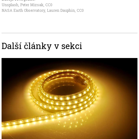
Unsplash, Peter Mizsak
,
CC0
NASA Earth Observatory, Lauren Dauphin
,
CC0
Další články v sekci
Image