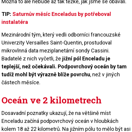
Možná to ale nebude až tak těžké, jak jsme se obávali.
TIP:
Saturnův měsíc Enceladus by potřeboval
instalatéra
Mezinárodní tým, který vedli odborníci francouzské
Univerzity Versailles Saint-Quentin, prostudoval
mikrovlnná data meziplanetární sondy Cassini.
Badatelé z nich vyčetli, že
jižní pól Enceladu je
teplejší, než očekávali. Podpovrchový oceán by tam
tudíž mohl být výrazně blíže povrchu
, než v jiných
částech měsíce.
Oceán ve 2 kilometrech
Dosavadní poznatky ukazují, že na většině míst
Enceladu začíná podpovrchový oceán v hloubkách
kolem 18 až 22 kilometrů. Na jižním pólu to mělo být asi