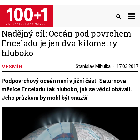
Přejít
k
hlavnímu
obsahu
Nadějný cíl: Oceán pod povrchem
Enceladu je jen dva kilometry
hluboko
VESMÍR
Stanislav Mihulka
17.03.2017
Podpovrchový oceán není v jižní části Saturnova
měsíce Enceladu tak hluboko, jak se vědci obávali.
Jeho průzkum by mohl být snazší