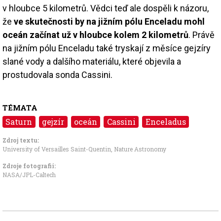
v hloubce 5 kilometrů. Vědci teď ale dospěli k názoru,
že
ve skutečnosti by na jižním pólu Enceladu mohl
oceán začínat už v hloubce kolem 2 kilometrů
. Právě
na jižním pólu Enceladu také tryskají z měsíce gejzíry
slané vody a dalšího materiálu, které objevila a
prostudovala sonda Cassini.
TÉMATA
Saturn
gejzír
oceán
Cassini
Enceladus
Zdroj textu:
University of Versailles Saint-Quentin, Nature Astronomy
Zdroje fotografii:
NASA/JPL-Caltech