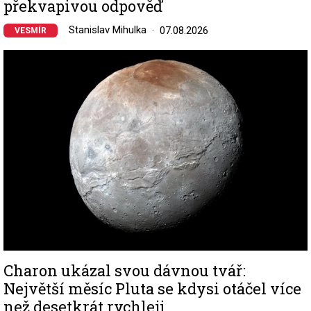
překvapivou odpověď
Stanislav Mihulka
07.08.2026
VESMÍR
Image
Charon ukázal svou dávnou tvář:
Největší měsíc Pluta se kdysi otáčel více
než desetkrát rychleji