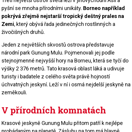
Třetí největší ostrov světa leží v jihovýchodní Asii a
pyšní se mnoha přírodními unikáty.
Borneo například
pokrývá zřejmě nejstarší tropický deštný prales na
Zemi
, který obývá řada jedinečných rostlinných a
živočišných druhů.
Jeden z největších skvostů ostrova představuje
národní park Gunung Mulu. Pojmenovali jej podle
stejnojmenné nejvyšší hory na Borneu, která se tyčí do
výšky 2 376 metrů. Tato krasová oblast láká a udivuje
turisty i badatele z celého světa právě hojností
úchvatných jeskyní. Leží v ní i osmá nejdelší jeskyně na
zeměkouli.
V přírodních komnatách
Krasové jeskyně Gunung Mulu přitom patří k nejlépe
probádaným na planetě. Zásluhu na tom má hlavně