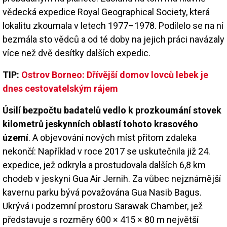
vědecká expedice Royal Geographical Society, která
lokalitu zkoumala v letech 1977–1978. Podílelo se na ní
bezmála sto vědců a od té doby na jejich práci navázaly
více než dvě desítky dalších expedic.
TIP:
Ostrov Borneo: Dřívější domov lovců lebek je
dnes cestovatelským rájem
Úsilí bezpočtu badatelů vedlo k prozkoumání stovek
kilometrů jeskynních oblastí tohoto krasového
území
. A objevování nových míst přitom zdaleka
nekončí: Například v roce 2017 se uskutečnila již 24.
expedice, jež odkryla a prostudovala dalších 6,8 km
chodeb v jeskyni Gua Air Jernih. Za vůbec nejznámější
kavernu parku bývá považována Gua Nasib Bagus.
Ukrývá i podzemní prostoru Sarawak Chamber, jež
představuje s rozměry 600 × 415 × 80 m největší