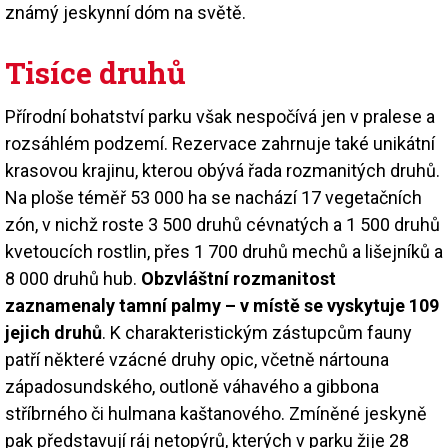
známý jeskynní dóm na světě.
Tisíce druhů
Přírodní bohatství parku však nespočívá jen v pralese a
rozsáhlém podzemí. Rezervace zahrnuje také unikátní
krasovou krajinu, kterou obývá řada rozmanitých druhů.
Na ploše téměř 53 000 ha se nachází 17 vegetačních
zón, v nichž roste 3 500 druhů cévnatých a 1 500 druhů
kvetoucích rostlin, přes 1 700 druhů mechů a lišejníků a
8 000 druhů hub.
Obzvláštní rozmanitost
zaznamenaly tamní palmy – v místě se vyskytuje 109
jejich druhů
. K charakteristickým zástupcům fauny
patří některé vzácné druhy opic, včetně nártouna
západosundského, outloně váhavého a gibbona
stříbrného či hulmana kaštanového. Zmíněné jeskyně
pak představují ráj netopýrů, kterých v parku žije 28