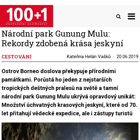
Přejít
k
hlavnímu
obsahu
Národní park Gunung Mulu:
Rekordy zdobená krása jeskyní
CESTOVÁNÍ
Kateřina Helán Vašků
20.06.2019
Ostrov Borneo doslova překypuje přírodními
památkami. Porůstá ho jeden z nejstarších
tropických deštných pralesů na světě a tamní
národní park Gunung Mulu ukrývá opravdový unikát:
Množství úchvatných krasových jeskyní, které od 70.
let přitahují vědecké expedice, ale i zástupy turistů