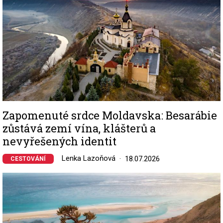
Zapomenuté srdce Moldavska: Besarábie
zůstává zemí vína, klášterů a
nevyřešených identit
Lenka Lazoňová
18.07.2026
CESTOVÁNÍ
Image