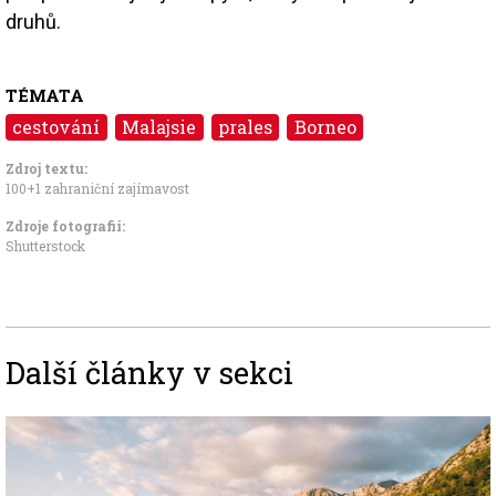
druhů.
TÉMATA
cestování
Malajsie
prales
Borneo
Zdroj textu:
100+1 zahraniční zajímavost
Zdroje fotografii:
Shutterstock
Další články v sekci
Image