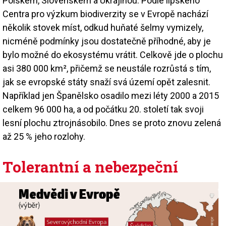
Polskem, Slovenskem a Ukrajinou. Podle lipského
Centra pro výzkum biodiverzity se v Evropě nachází
několik stovek míst, odkud huňaté šelmy vymizely,
nicméně podmínky jsou dostatečně příhodné, aby je
bylo možné do ekosystému vrátit. Celkově jde o plochu
asi 380 000 km², přičemž se neustále rozrůstá s tím,
jak se evropské státy snaží svá území opět zalesnit.
Například jen Španělsko osadilo mezi léty 2000 a 2015
celkem 96 000 ha, a od počátku 20. století tak svoji
lesní plochu ztrojnásobilo. Dnes se proto znovu zelená
až 25 % jeho rozlohy.
Tolerantní a nebezpeční