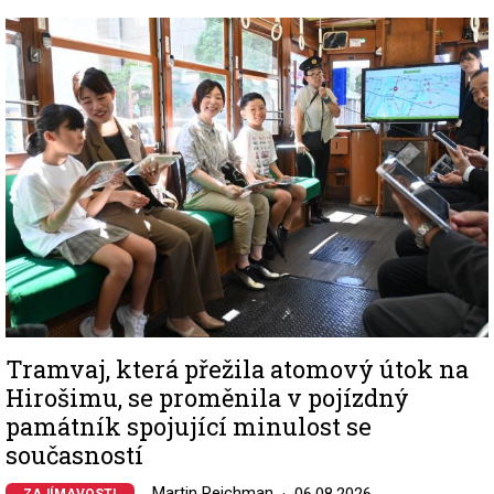
Image
Tramvaj, která přežila atomový útok na
Hirošimu, se proměnila v pojízdný
památník spojující minulost se
současností
Martin Reichman
06.08.2026
ZAJÍMAVOSTI