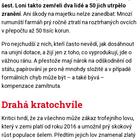
šest. Loni takto zemřeli dva lidé a 50 jich utrpělo
zranění
. Ani škody na majetku nelze zanedbat: Mnozí
rumunští farmáři prý ročně ztratí na roztrhaných ovcích
v přepočtu až 50 tisíc korun.
Pro nejchudší z nich, kteří často nevědí, jak dosáhnout
na unijní dotace, a žijí jen z toho, co vyprodukují, jde o
vážnou ránu. A přestože mají nárok na odškodnění od
státu, papírování je pro ně mnohdy složité a v případě
formálních chyb může být – a také bývá –
kompenzace zamítnuta.
Drahá kratochvíle
Kritici tvrdí, že za všechno může zákaz trofejního lovu,
který v zemi platí od roku 2016 a umožnil prý skokový
růst populace šelem. Předtím jejich lov znamenal zlatý