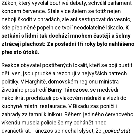
Zákon, který vyvolal bouřlivé debaty, schválil parlament
koncem července. Stále více šelem se totiž nejen
nebojí škodit v ohradách, ale ani sestupovat do vesnic,
kde přeplněné popelnice tvoří neodolatelné lákadlo.
K
setkání s lidmi tak dochází mnohem častěji a šelmy
ztrácejí plachost: Za poslední tři roky bylo nahlášeno
přes sto útoků.
Reakce obyvatel postižených lokalit, kteří se bojí pustit
děti ven, jsou prudké a rezonují v nejvyšších patrech
politiky. V Harghitě, domovském regionu ministra
životního prostředí
Barny Tánczose
, se medvědi
několikrát procházeli po vlakovém nádraží a vlezli do
kuchyně místní restaurace. V Bixadu zas poničili
zahrady za tamní klinikou. Během jediného červnového
víkendu musela policie šelmy odhánět hned
dvanáctkrát. Tánczos se nechal slyšet, že
„pokud stát