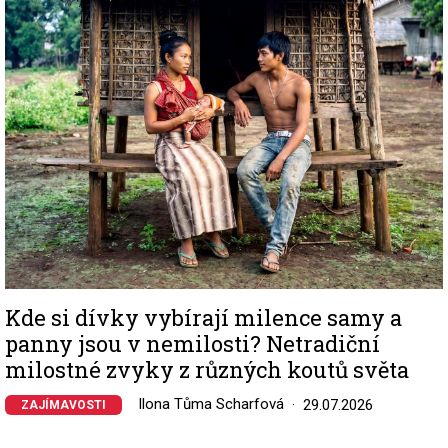
Image
Kde si dívky vybírají milence samy a
panny jsou v nemilosti? Netradiční
milostné zvyky z různých koutů světa
Ilona Tůma Scharfová
29.07.2026
ZAJÍMAVOSTI