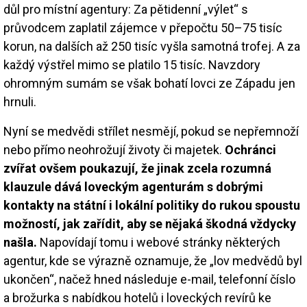
důl pro místní agentury: Za pětidenní „výlet“ s
průvodcem zaplatil zájemce v přepočtu 50–75 tisíc
korun, na dalších až 250 tisíc vyšla samotná trofej. A za
každý výstřel mimo se platilo 15 tisíc. Navzdory
ohromným sumám se však bohatí lovci ze Západu jen
hrnuli.
Nyní se medvědi střílet nesmějí, pokud se nepřemnoží
nebo přímo neohrožují životy či majetek.
Ochránci
zvířat ovšem poukazují, že jinak zcela rozumná
klauzule dává loveckým agenturám s dobrými
kontakty na státní i lokální politiky do rukou spoustu
možností, jak zařídit, aby se nějaká škodná vždycky
našla.
Napovídají tomu i webové stránky některých
agentur, kde se výrazně oznamuje, že „lov medvědů byl
ukončen“, načež hned následuje e-mail, telefonní číslo
a brožurka s nabídkou hotelů i loveckých revírů ke