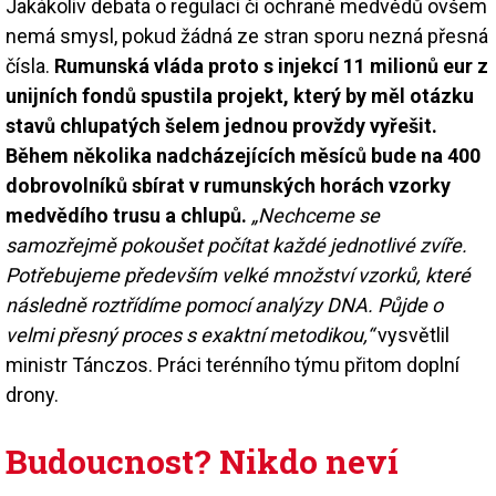
Jakákoliv debata o regulaci či ochraně medvědů ovšem
nemá smysl, pokud žádná ze stran sporu nezná přesná
čísla.
Rumunská vláda proto s injekcí 11 milionů eur z
unijních fondů spustila projekt, který by měl otázku
stavů chlupatých šelem jednou provždy vyřešit.
Během několika nadcházejících měsíců bude na 400
dobrovolníků sbírat v rumunských horách vzorky
medvědího trusu a chlupů.
„Nechceme se
samozřejmě pokoušet počítat každé jednotlivé zvíře.
Potřebujeme především velké množství vzorků, které
následně roztřídíme pomocí analýzy DNA. Půjde o
velmi přesný proces s exaktní metodikou,“
vysvětlil
ministr Tánczos. Práci terénního týmu přitom doplní
drony.
Budoucnost? Nikdo neví