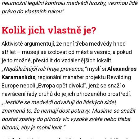
neumožní legální kontrolu medvědí hrozby, vezmou lidé
právo do vlastních rukou“.
Kolik jich vlastně je?
Aktivisté argumentují, že není třeba medvědy hned
střílet – musejí se izolovat od měst a vesnic, a pokud
je to možné, přesídlit do vzdálenějších lokalit.
„Nejdůležitější roli hraje prevence,“
myslí si
Alexandros
Karamanlidis
, regionální manažer projektu Rewilding
Europe neboli „Evropa opět divoká“, jenž se snaží o
navrácení řady druhů do jejich přirozeného prostředí.
„Jestliže se medvědi odvažují do lidských sídel,
znamená to, že nemají dost potravy. Musíme se snažit
dostat zpátky do přírody víc vysoké zvěře nebo třeba
bizonů, aby je mohli lovit.“