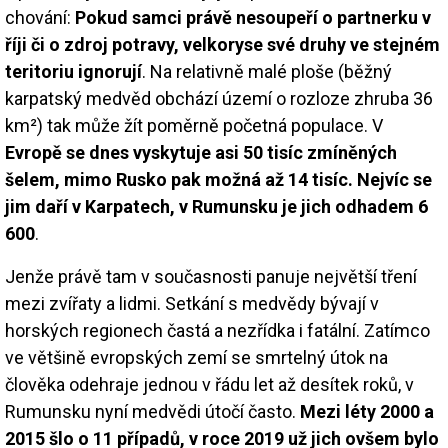
chování:
Pokud samci právě nesoupeří o partnerku v
říji či o zdroj potravy, velkoryse své druhy ve stejném
teritoriu ignorují
. Na relativně malé ploše (běžný
karpatský medvěd obchází území o rozloze zhruba 36
km²) tak může žít poměrně početná populace. V
Evropě se dnes vyskytuje asi 50 tisíc zmíněných
šelem, mimo Rusko pak možná až 14 tisíc. Nejvíc se
jim daří v Karpatech, v Rumunsku je jich odhadem 6
600
.
Jenže právě tam v současnosti panuje největší tření
mezi zvířaty a lidmi. Setkání s medvědy bývají v
horských regionech častá a nezřídka i fatální. Zatímco
ve většině evropských zemí se smrtelný útok na
člověka odehraje jednou v řádu let až desítek roků, v
Rumunsku nyní medvědi útočí často.
Mezi léty 2000 a
2015 šlo o 11 případů, v roce 2019 už jich ovšem bylo