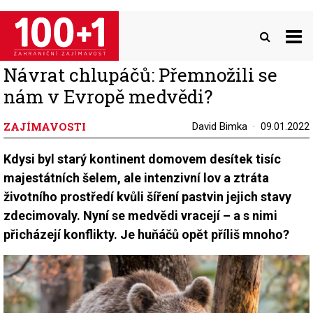
Přejít
k
hlavnímu
obsahu
Návrat chlupáčů: Přemnožili se
nám v Evropě medvědi?
ZAJÍMAVOSTI
David Bimka
09.01.2022
Kdysi byl starý kontinent domovem desítek tisíc
majestátních šelem, ale intenzivní lov a ztráta
životního prostředí kvůli šíření pastvin jejich stavy
zdecimovaly. Nyní se medvědi vracejí – a s nimi
přicházejí konflikty. Je huňáčů opět příliš mnoho?