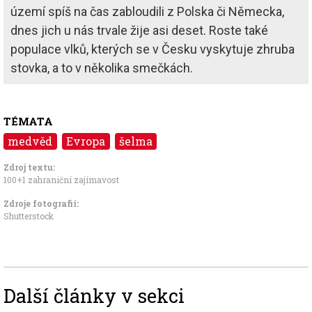
území spíš na čas zabloudili z Polska či Německa,
dnes jich u nás trvale žije asi deset. Roste také
populace vlků, kterých se v Česku vyskytuje zhruba
stovka, a to v několika smečkách.
TÉMATA
medvěd
Evropa
šelma
Zdroj textu:
100+1 zahraniční zajímavost
Zdroje fotografii:
Shutterstock
Další články v sekci