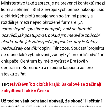
Ministerstvo také zapracuje na prevenci kontaktů mezi
lidmi a šelmami. Stát z evropských peněz nakoupí tisíc
elektrických plotů napájených solárními panely a
rozdělí je mezi nejvíc ohrožené farmáře.
„A
samozřejmě spustíme kampaň, v níž se farmáři
dozvědí, jak postupovat, pokud jim medvědi způsobí
škodu, nebo jak zabezpečit popelnice, aby je šelmy
nedokázaly otevřít,“
doplnil Tánczos. Součástí projektu
se stane také vybudování „záchytky“ pro příliš odvážné
chlupáče: Centrum by mělo vyrůst v Brašově v
centrálním Rumunsku a nabídne kapacitu asi pro
stovku zvířat.
TIP:
Návštěvník z cizích krajů: Šakalové se začínají
zabydlovat také v Česku
Už teď se však ochránci obávají, že skončí-li sčítání