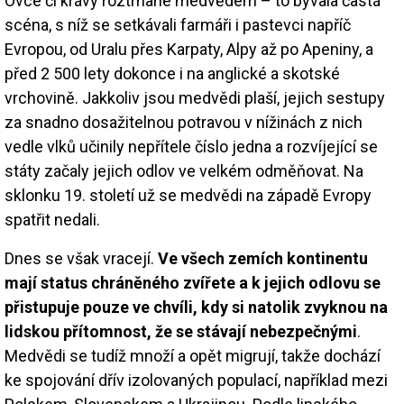
Ovce či krávy roztrhané medvědem – to bývala častá
scéna, s níž se setkávali farmáři i pastevci napříč
Evropou, od Uralu přes Karpaty, Alpy až po Apeniny, a
před 2 500 lety dokonce i na anglické a skotské
vrchovině. Jakkoliv jsou medvědi plaší, jejich sestupy
za snadno dosažitelnou potravou v nížinách z nich
vedle vlků učinily nepřítele číslo jedna a rozvíjející se
státy začaly jejich odlov ve velkém odměňovat. Na
sklonku 19. století už se medvědi na západě Evropy
spatřit nedali.
Dnes se však vracejí.
Ve všech zemích kontinentu
mají status chráněného zvířete a k jejich odlovu se
přistupuje pouze ve chvíli, kdy si natolik zvyknou na
lidskou přítomnost, že se stávají nebezpečnými
.
Medvědi se tudíž množí a opět migrují, takže dochází
ke spojování dřív izolovaných populací, například mezi