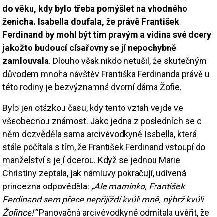
do věku, kdy bylo třeba pomýšlet na vhodného
ženicha. Isabella doufala, že právě František
Ferdinand by mohl být tím pravým a vidina své dcery
jakožto budoucí císařovny se jí nepochybně
zamlouvala
. Dlouho však nikdo netušil, že skutečným
důvodem mnoha návštěv Františka Ferdinanda právě u
této rodiny je bezvýznamná dvorní dáma Žofie.
Bylo jen otázkou času, kdy tento vztah vejde ve
všeobecnou známost. Jako jedna z posledních se o
něm dozvěděla sama arcivévodkyně Isabella, která
stále počítala s tím, že František Ferdinand vstoupí do
manželství s její dcerou. Když se jednou Marie
Christiny zeptala, jak námluvy pokračují, udivená
princezna odpověděla:
„Ale maminko, František
Ferdinand sem přece nepřijíždí kvůli mně, nýbrž kvůli
Žofince!“
Panovačná arcivévodkyně odmítala uvěřit, že