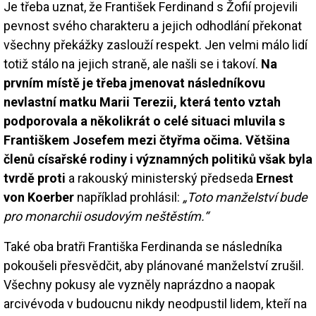
Je třeba uznat, že František Ferdinand s Žofií projevili
pevnost svého charakteru a jejich odhodlání překonat
všechny překážky zaslouží respekt. Jen velmi málo lidí
totiž stálo na jejich straně, ale našli se i takoví.
Na
prvním místě je třeba jmenovat následníkovu
nevlastní matku Marii Terezii, která tento vztah
podporovala a několikrát o celé situaci mluvila s
Františkem Josefem mezi čtyřma očima. Většina
členů císařské rodiny i významných politiků však byla
tvrdě proti
a rakouský ministerský předseda
Ernest
von Koerber
například prohlásil:
„Toto manželství bude
pro monarchii osudovým neštěstím.“
Také oba bratři Františka Ferdinanda se následníka
pokoušeli přesvědčit, aby plánované manželství zrušil.
Všechny pokusy ale vyzněly naprázdno a naopak
arcivévoda v budoucnu nikdy neodpustil lidem, kteří na