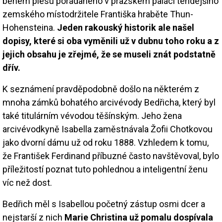
během plesu pořádaného v pražském paláci tehdejšího
zemského místodržitele Františka hraběte Thun-
Hohensteina.
Jeden rakouský historik ale našel
dopisy, které si oba vyměnili už v dubnu toho roku a z
jejich obsahu je zřejmé, že se museli znát podstatně
dřív.
K seznámení pravděpodobně došlo na některém z
mnoha zámků bohatého arcivévody Bedřicha, který byl
také titulárním vévodou těšínským. Jeho žena
arcivévodkyně Isabella zaměstnávala Žofii Chotkovou
jako dvorní dámu už od roku 1888. Vzhledem k tomu,
že František Ferdinand příbuzné často navštěvoval, bylo
příležitostí poznat tuto pohlednou a inteligentní ženu
víc než dost.
Bedřich měl s Isabellou početný zástup osmi dcer a
nejstarší z nich
Marie Christina už pomalu dospívala