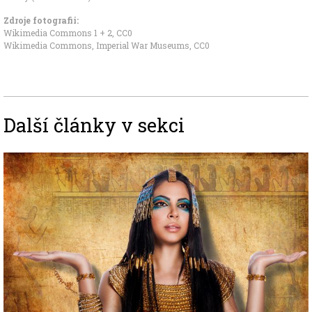
Zdroje fotografii:
Wikimedia Commons 1
+
2
,
CC0
Wikimedia Commons, Imperial War Museums
,
CC0
Další články v sekci
Image