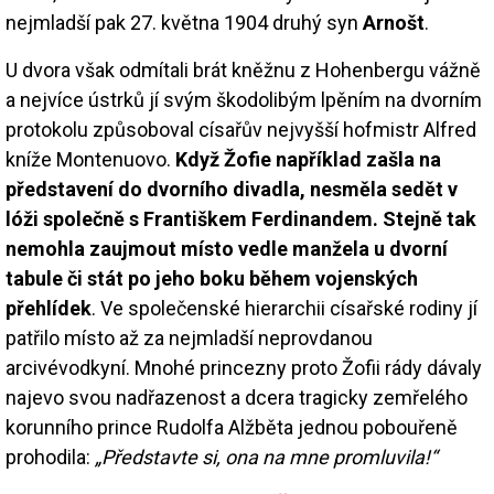
nejmladší pak 27. května 1904 druhý syn
Arnošt
.
U dvora však odmítali brát kněžnu z Hohenbergu vážně
a nejvíce ústrků jí svým škodolibým lpěním na dvorním
protokolu způsoboval císařův nejvyšší hofmistr Alfred
kníže Montenuovo.
Když Žofie například zašla na
představení do dvorního divadla, nesměla sedět v
lóži společně s Františkem Ferdinandem. Stejně tak
nemohla zaujmout místo vedle manžela u dvorní
tabule či stát po jeho boku během vojenských
přehlídek
. Ve společenské hierarchii císařské rodiny jí
patřilo místo až za nejmladší neprovdanou
arcivévodkyní. Mnohé princezny proto Žofii rády dávaly
najevo svou nadřazenost a dcera tragicky zemřelého
korunního prince Rudolfa Alžběta jednou pobouřeně
prohodila:
„Představte si, ona na mne promluvila!“