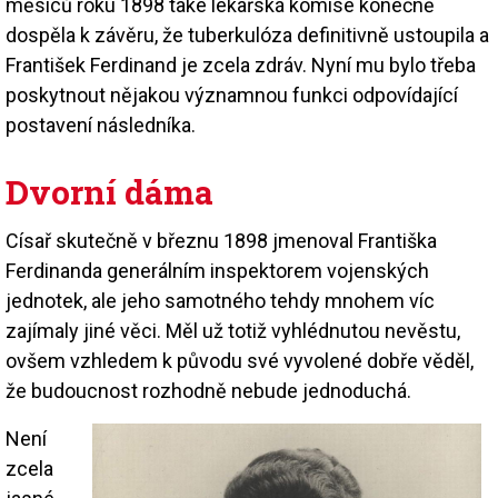
měsíců roku 1898 také lékařská komise konečně
dospěla k závěru, že tuberkulóza definitivně ustoupila a
František Ferdinand je zcela zdráv. Nyní mu bylo třeba
poskytnout nějakou významnou funkci odpovídající
postavení následníka.
Dvorní dáma
Císař skutečně v březnu 1898 jmenoval Františka
Ferdinanda generálním inspektorem vojenských
jednotek, ale jeho samotného tehdy mnohem víc
zajímaly jiné věci. Měl už totiž vyhlédnutou nevěstu,
ovšem vzhledem k původu své vyvolené dobře věděl,
že budoucnost rozhodně nebude jednoduchá.
Není
zcela