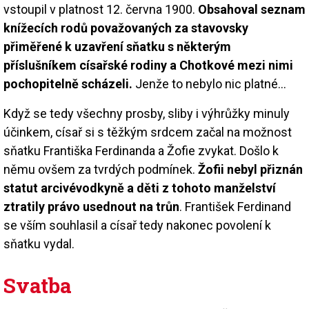
vstoupil v platnost 12. června 1900.
Obsahoval seznam
knížecích rodů považovaných za stavovsky
přiměřené k uzavření sňatku s některým
příslušníkem císařské rodiny a Chotkové mezi nimi
pochopitelně scházeli.
Jenže to nebylo nic platné…
Když se tedy všechny prosby, sliby i výhrůžky minuly
účinkem, císař si s těžkým srdcem začal na možnost
sňatku Františka Ferdinanda a Žofie zvykat. Došlo k
němu ovšem za tvrdých podmínek.
Žofii nebyl přiznán
statut arcivévodkyně a děti z tohoto manželství
ztratily právo usednout na trůn
. František Ferdinand
se vším souhlasil a císař tedy nakonec povolení k
sňatku vydal.
Svatba