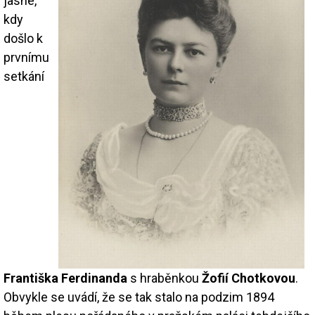
jasné,
kdy
došlo k
prvnímu
setkání
Františka Ferdinanda
s hraběnkou
Žofií Chotkovou
.
Obvykle se uvádí, že se tak stalo na podzim 1894