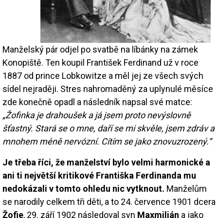
Manželský pár odjel po svatbě na líbánky na zámek
Konopiště. Ten koupil František Ferdinand už v roce
1887 od prince Lobkowitze a měl jej ze všech svých
sídel nejraději. Stres nahromaděný za uplynulé měsíce
zde konečně opadl a následník napsal své matce:
„Žofinka je drahoušek a já jsem proto nevýslovně
šťastný. Stará se o mne, daří se mi skvěle, jsem zdráv a
mnohem méně nervózní. Cítím se jako znovuzrozený.“
Je třeba říci, že manželství bylo velmi harmonické a
ani ti největší kritikové Františka Ferdinanda mu
nedokázali v tomto ohledu nic vytknout.
Manželům
se narodily celkem tři děti, a to 24. července 1901 dcera
Žofie
, 29. září 1902 následoval syn
Maxmilián
a jako