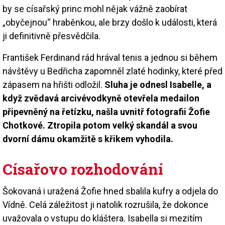
by se císařský princ mohl nějak vážně zaobírat
„obyčejnou“ hraběnkou, ale brzy došlo k události, která
ji definitivně přesvědčila.
František Ferdinand rád hrával tenis a jednou si během
návštěvy u Bedřicha zapomněl zlaté hodinky, které před
zápasem na hřišti odložil.
Sluha je odnesl Isabelle, a
když zvědavá arcivévodkyně otevřela medailon
připevněný na řetízku, našla uvnitř fotografii Žofie
Chotkové. Ztropila potom velký skandál a svou
dvorní dámu okamžitě s křikem vyhodila.
Císařovo rozhodování
Šokovaná i uražená Žofie hned sbalila kufry a odjela do
Vídně. Celá záležitost ji natolik rozrušila, že dokonce
uvažovala o vstupu do kláštera. Isabella si mezitím