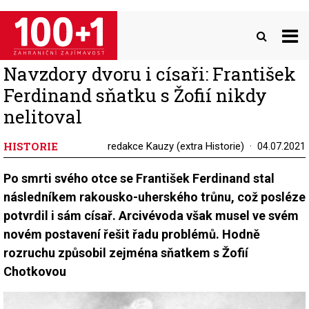
Přejít
k
hlavnímu
obsahu
Navzdory dvoru i císaři: František
Ferdinand sňatku s Žofií nikdy
nelitoval
HISTORIE
redakce Kauzy (extra Historie)
04.07.2021
Po smrti svého otce se František Ferdinand stal
následníkem rakousko-uherského trůnu, což posléze
potvrdil i sám císař. Arcivévoda však musel ve svém
novém postavení řešit řadu problémů. Hodně
rozruchu způsobil zejména sňatkem s Žofií
Chotkovou