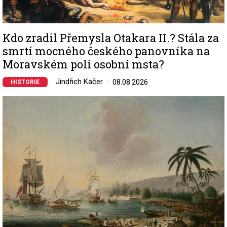
Kdo zradil Přemysla Otakara II.? Stála za
smrtí mocného českého panovníka na
Moravském poli osobní msta?
Jindřich Kačer
08.08.2026
HISTORIE
Image