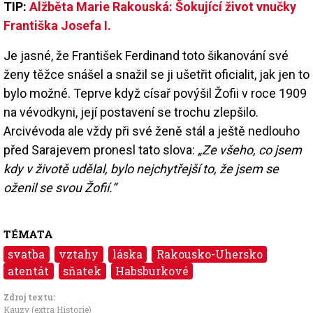
TIP:
Alžběta Marie Rakouská: Šokující život vnučky
Františka Josefa I.
Je jasné, že František Ferdinand toto šikanování své
ženy těžce snášel a snažil se ji ušetřit oficialit, jak jen to
bylo možné. Teprve když císař povýšil Žofii v roce 1909
na vévodkyni, její postavení se trochu zlepšilo.
Arcivévoda ale vždy při své ženě stál a ještě nedlouho
před Sarajevem pronesl tato slova:
„Ze všeho, co jsem
kdy v životě udělal, bylo nejchytřejší to, že jsem se
oženil se svou Žofií.“
TÉMATA
svatba
vztahy
láska
Rakousko-Uhersko
atentát
sňatek
Habsburkové
Zdroj textu:
Kauzy (extra Historie)