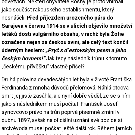
odvětvích. Někteří obyvatelé Bosny je proto vnímali
jako součást rakouského establishmentu, který
nesnášeli.
Před příjezdem urozeného páru do
Sarajeva v červnu 1914 se v ulicích objevilo množství
letáků dosti vulgárního obsahu, v nichž byla Žofie
označena nejen za českou svini, ale celý text končil
úderným heslem:
„Pryč s d´estovským psem a jeho
českým hovnem!“
Jak tedy následník trůnu k tomuto
„českému přívěšku“ vlastně přišel?
Druhá polovina devadesátých let byla v životě Františka
Ferdinanda z mnoha důvodů přelomová. Náhlá otcova
smrt jej jistě zasáhla, ale nyní dobře věděl, že se s ním
jako s následníkem musí počítat. František Josef
synovcovo právo na trůn poprvé písemně zmínil v
dubnu 1897, avšak na oficiální uznání své pozice si
arcivévoda musel počkat ještě další rok. Během jarních