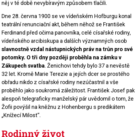
něj v té době nevybíravým způsobem tlačili.
Dne 28. června 1900 se ve vídeňském Hofburgu konal
teatrální renunciační akt, během něhož se František
Ferdinand před očima panovníka, celé císařské rodiny,
vídeňského arcibiskupa a dalších významných osob
slavnostně vzdal nástupnických práv na trůn pro své
potomky. O tři dny později proběhla na zámku v
Zákupech svatba
. Ženichovi tehdy bylo 37 a nevěstě
32 let. Kromě Marie Terezie a jejích dcer se prostého
obřadu nikdo z císařské rodiny nezúčastnil a vše
proběhlo jako soukromá záležitost. František Josef pak
alespoň telegraficky manželský pár uvědomil o tom, že
Žofii povýšil na kněžnu z Hohenbergu s predikátem
„Knížecí Milost“.
Rodinný život