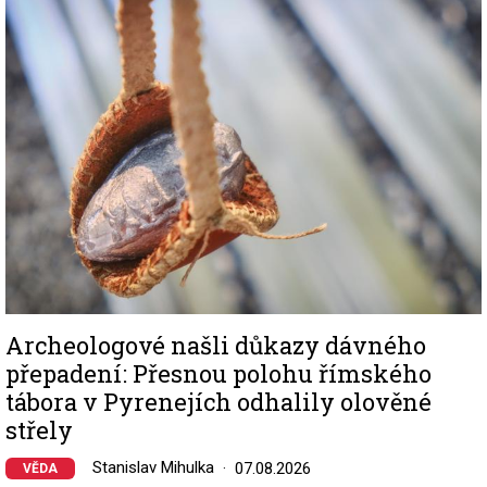
Image
Archeologové našli důkazy dávného
přepadení: Přesnou polohu římského
tábora v Pyrenejích odhalily olověné
střely
Stanislav Mihulka
07.08.2026
VĚDA