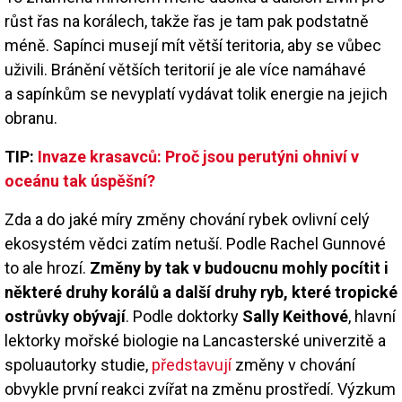
růst řas na korálech, takže řas je tam pak podstatně
méně. Sapínci musejí mít větší teritoria, aby se vůbec
uživili. Bránění větších teritorií je ale více namáhavé
a sapínkům se nevyplatí vydávat tolik energie na jejich
obranu.
TIP:
Invaze krasavců: Proč jsou perutýni ohniví v
oceánu tak úspěšní?
Zda a do jaké míry změny chování rybek ovlivní celý
ekosystém vědci zatím netuší. Podle Rachel Gunnové
to ale hrozí.
Změny by tak v budoucnu mohly pocítit i
některé druhy korálů a další druhy ryb, které tropické
ostrůvky obývají
. Podle doktorky
Sally Keithové
, hlavní
lektorky mořské biologie na Lancasterské univerzitě a
spoluautorky studie,
představují
změny v chování
obvykle první reakci zvířat na změnu prostředí. Výzkum