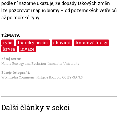
podle ní názorně ukazuje, že dopady takových změn
lze pozorovat i napříč biomy – od pozemských vetřelců
až po mořské ryby.
TÉMATA
ryba
Indický oceán
chování
korálové útesy
krysa
invaze
Zdroj textu:
Nature Ecology and Evolution
,
Lancaster University
Zdroje fotografii:
Wikimedia Commons, Philippe Bourjon
,
CC BY-SA 3.0
Další články v sekci