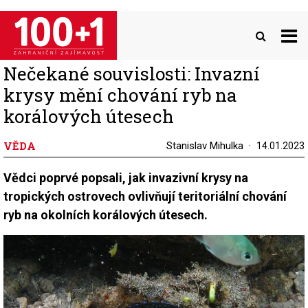
Přejít
k
hlavnímu
obsahu
Nečekané souvislosti: Invazní
krysy mění chování ryb na
korálových útesech
VĚDA
Stanislav Mihulka
14.01.2023
Vědci poprvé popsali, jak invazivní krysy na
tropických ostrovech ovlivňují teritoriální chování
ryb na okolních korálových útesech.