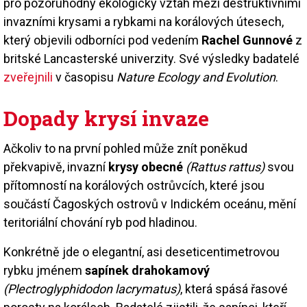
pro pozoruhodný ekologický vztah mezi destruktivními
invazními krysami a rybkami na korálových útesech,
který objevili odborníci pod vedením
Rachel Gunnové
z
britské Lancasterské univerzity. Své výsledky badatelé
zveřejnili
v časopisu
Nature Ecology and Evolution
.
Dopady krysí invaze
Ačkoliv to na první pohled může znít poněkud
překvapivě, invazní
krysy obecné
(Rattus rattus)
svou
přítomností na korálových ostrůvcích, které jsou
součástí Čagoských ostrovů v Indickém oceánu, mění
teritoriální chování ryb pod hladinou.
Konkrétně jde o elegantní, asi deseticentimetrovou
rybku jménem
sapínek drahokamový
(Plectroglyphidodon lacrymatus)
, která spásá řasové