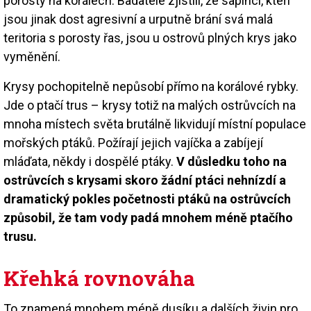
porosty na korálech. Badatelé zjistili, že sapínci, kteří
jsou jinak dost agresivní a urputně brání svá malá
teritoria s porosty řas, jsou u ostrovů plných krys jako
vyměnění.
Krysy pochopitelně nepůsobí přímo na korálové rybky.
Jde o ptačí trus – krysy totiž na malých ostrůvcích na
mnoha místech světa brutálně likvidují místní populace
mořských ptáků. Požírají jejich vajíčka a zabíjejí
mláďata, někdy i dospělé ptáky.
V důsledku toho na
ostrůvcích s krysami skoro žádní ptáci nehnízdí a
dramatický pokles početnosti ptáků na ostrůvcích
způsobil, že tam vody padá mnohem méně ptačího
trusu.
Křehká rovnováha
To znamená mnohem méně dusíku a dalších živin pro