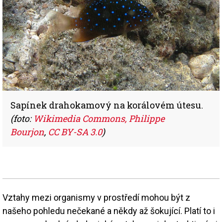
Sapínek drahokamový na korálovém útesu.
(foto:
Wikimedia Commons, Philippe
Bourjon
,
CC BY-SA 3.0
)
Vztahy mezi organismy v prostředí mohou být z
našeho pohledu nečekané a někdy až šokující. Platí to i