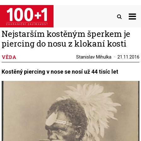
Přejít
k
hlavnímu
obsahu
Nejstarším kostěným šperkem je
piercing do nosu z klokaní kosti
VĚDA
Stanislav Mihulka
21.11.2016
Kostěný piercing v nose se nosí už 44 tisíc let