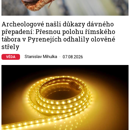
Archeologové našli důkazy dávného
přepadení: Přesnou polohu římského
tábora v Pyrenejích odhalily olověné
střely
Stanislav Mihulka
07.08.2026
VĚDA
Image