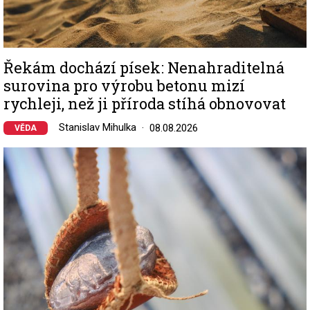
Řekám dochází písek: Nenahraditelná
surovina pro výrobu betonu mizí
rychleji, než ji příroda stíhá obnovovat
Stanislav Mihulka
08.08.2026
VĚDA
Image