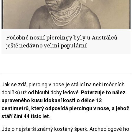
Podobné nosní piercingy byly u Austrálců
ještě nedávno velmi populární
Jak se zdá, piercing v nose je stálicí na nebi módních
doplňků už od hloubi doby ledové.
Potvrzuje to nález
upraveného kusu klokaní kosti o délce 13
centimetrů, který odpovídá piercingu v nose, a jehož
stáří činí 44 tisíc let
.
Jde o nejstarší známý kostěný šperk. Archeologové ho