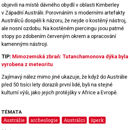
objevili na místě dávného obydlí v oblasti Kimberley
v Západní Austrálii. Porovnáním s moderními artefakty
Austrálců dospěli k názoru, že nejde o kostěný nástroj,
ale nosní ozdobu. Na kostěném piercingu jsou patrné
stopy po zdobením červeným okrem a opracování
kamennými nástroji.
TIP:
Mimozemská zbraň: Tutanchamonova dýka byla
vyrobena z meteoritu
Zajímavý nález mimo jiné ukazuje, že když do Austrálie
před 50 tisíci lety dorazili první lidé, byli na stejné
kulturní výši, jako jejich protějšky v Africe a Evropě.
TÉMATA
Austrálie
archeologie
Austrálci
šperk