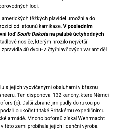
oprovodných lodí.
j amerických těžkých plavidel umožnila do
rozící od letounů kamikaze.
V posledním
vní loď
South Dakota
na palubě úctyhodných
adlové nosiče, kterým hrozilo největší
zpravidla 40 dvou- a čtyřhlavňových variant děl
lu s jejich vycvičenými obsluhami v březnu
eeru. Ten disponoval 132 kanóny, které Němci
fors (ö). Další zbraně jim padly do rukou po
podařilo ukořistit také Britskému expedičnímu
gické armádě. Mnoho boforsů získal Wehrmacht
 této zemi probíhala jejich licenční výroba.