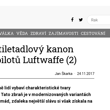
VÁLKA
VĚDA
ZDRAVÍ
ZAJÍMAVOSTI
CESTOVÁNÍ
tiletadlový kanon
ilotů Luftwaffe (2)
Jan Škarka
24.11.2017
ně lidí vybaví charakteristické tvary
 Tato zbraň je v modernizovaných variantách
rmád, zdaleka největší slávu si však získala na