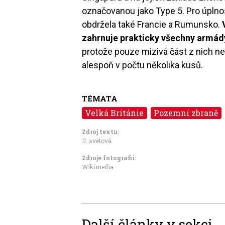
označovanou jako Type 5. Pro úplno
obdržela také Francie a Rumunsko.
zahrnuje prakticky všechny armády
protože pouze mizivá část z nich nez
alespoň v počtu několika kusů.
TÉMATA
Velká Británie
Pozemní zbraně
Zdroj textu:
II. světová
Zdroje fotografii:
Wikimedia
Další články v sekci