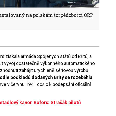
instalovaný na polském torpédoborci ORP
rs získala armáda Spojených států od Britů, a
čit vývoj dostatečně výkonného automatického
zhodnutí zahájit urychleně sériovou výrobu
odle podkladů dodaných Brity se rozeběhla
rve v červnu 1941 došlo k podepsání oficiální
letadlový kanon Bofors: Strašák pilotů