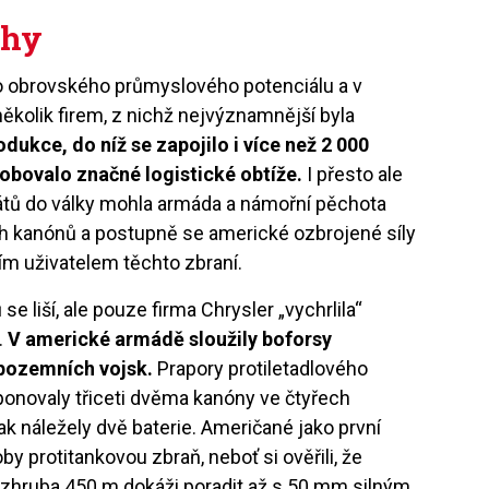
uhy
o obrovského průmyslového potenciálu a v
ěkolik firem, z nichž nejvýznamnější byla
odukce, do níž se zapojilo i více než 2 000
obovalo značné logistické obtíže.
I přesto ale
átů do války mohla armáda a námořní pěchota
h kanónů a postupně se americké ozbrojené síly
ím uživatelem těchto zbraní.
 liší, ale pouze firma Chrysler „vychrlila“
.
V americké armádě sloužily boforsy
pozemních vojsk.
Prapory protiletadlového
sponovaly třiceti dvěma kanóny ve čtyřech
pak náležely dvě baterie. Američané jako první
y protitankovou zbraň, neboť si ověřili, že
t zhruba 450 m dokáži poradit až s 50 mm silným