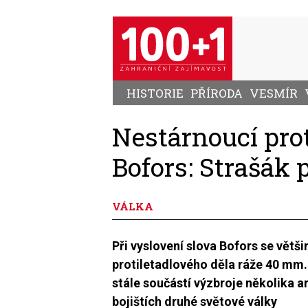
Přejít
k
hlavnímu
obsahu
HISTORIE
PŘÍRODA
VESMÍR
Nestárnoucí pro
Bofors: Strašák p
VÁLKA
Při vyslovení slova Bofors se větši
protiletadlového děla ráže 40 mm.
stále součástí výzbroje několika a
bojištích druhé světové války