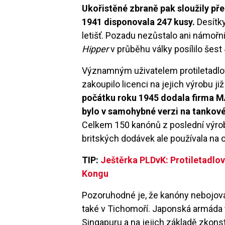
Ukořistěné zbraně pak sloužily pře
1941 disponovala 247 kusy.
Desítky
letišť. Pozadu nezůstalo ani námořni
Hipper
v průběhu války posílilo še
Významným uživatelem protiletadlov
zakoupilo licenci na jejich výrobu 
počátku roku 1945 dodala firma 
bylo v samohybné verzi na tanko
Celkem 150 kanónů z poslední výrob
britských dodávek ale používala na 
TIP:
Ještěrka PLDvK: Protiletadlový
Kongu
Pozoruhodné je, že kanóny nebojova
také v Tichomoří. Japonská armáda t
Singapuru a na jejich základě zkonst