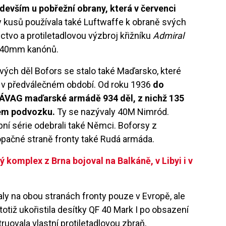
devším u pobřežní obrany, která v červenci
 kusů používala také Luftwaffe k obraně svých
ctvo a protiletadlovou výzbroj křižníku
Admiral
st 40mm kanónů.
ých děl Bofors se stalo také Maďarsko, které
již v předválečném období. Od roku 1936
do
MÁVAG maďarské armádě 934 děl, z nichž 135
vém podvozku.
Ty se nazývaly 40M Nimród.
ní série odebrali také Němci. Boforsy z
opačné straně fronty také Rudá armáda.
 komplex z Brna bojoval na Balkáně, v Libyi i v
ly na obou stranách fronty pouze v Evropě, ale
otiž ukořistila desítky QF 40 Mark I po obsazení
ruovala vlastní protiletadlovou zbraň,