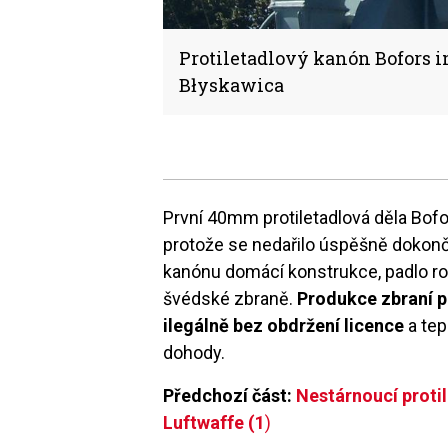
Protiletadlový kanón Bofors 
Błyskawica
První 40mm protiletadlová děla Bofo
protože se nedařilo úspěšně dokon
kanónu domácí konstrukce, padlo ro
švédské zbraně.
Produkce zbraní p
ilegálně bez obdržení licence
a tep
dohody.
Předchozí část:
Nestárnoucí proti
Luftwaffe (1
)