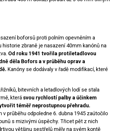
sazení boforsů proti polním opevněním a
 historie zbraně je nasazení 40mm kanónů na
tva.
Od roku 1941 tvořila protiletadlovou
adně děla Bofors a v průběhu oprav a
dě.
Kanóny se dodávaly v řadě modifikací, které
řižníků, bitevních a letadlových lodí se stala
rmě, která
svou rychlostí palby a účinkem
ytvořit téměř neprostupnou přehradu.
en v průběhu odpoledne 6. dubna 1945 zaútočilo
tounů s mizivými úspěchy. Třicet pět z nich
a drtivou většinu sestřelů měly na svém kontě