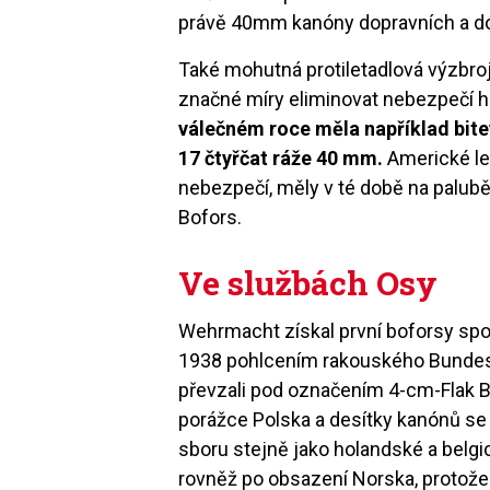
právě 40mm kanóny dopravních a d
Také mohutná protiletadlová výzbro
značné míry eliminovat nebezpečí h
válečném roce měla například bite
17 čtyřčat ráže 40 mm.
Americké let
nebezpečí, měly v té době na palubě 
Bofors.
Ve službách Osy
Wehrmacht získal první boforsy spo
1938 pohlcením rakouského Bundesh
převzali pod označením 4-cm-Flak Bo
porážce Polska a desítky kanónů se 
sboru stejně jako holandské a bel
rovněž po obsazení Norska, protože v