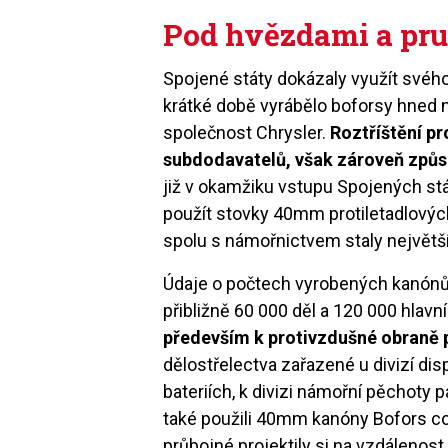
Pod hvězdami a pr
Spojené státy dokázaly využít svéh
krátké době vyrábělo boforsy hned n
společnost Chrysler.
Roztříštění pr
subdodavatelů, však zároveň způs
již v okamžiku vstupu Spojených st
použít stovky 40mm protiletadlovýc
spolu s námořnictvem staly největš
Údaje o počtech vyrobených kanónů se
přibližně 60 000 děl a 120 000 hlavní
především k protivzdušné obraně 
dělostřelectva zařazené u divizí di
bateriích, k divizi námořní pěchoty 
také použili 40mm kanóny Bofors cob
průbojné projektily si na vzdálenos