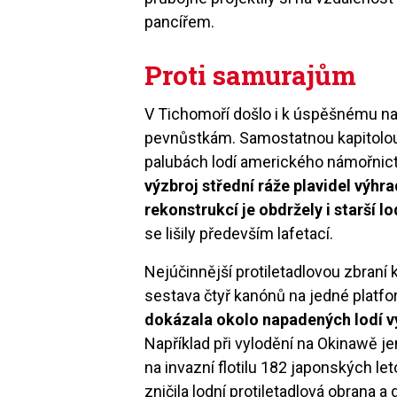
pancířem.
Proti samurajům
V Tichomoří došlo i k úspěšnému na
pevnůstkám. Samostatnou kapitolou
palubách lodí amerického námořnic
výzbroj střední ráže plavidel výhr
rekonstrukcí je obdržely i starší lo
se lišily především lafetací.
Nejúčinnější protiletadlovou zbraní k
sestava čtyř kanónů na jedné platfo
dokázala okolo napadených lodí v
Například při vylodění na Okinawě j
na invazní flotilu 182 japonských le
zničila lodní protiletadlová obrana 