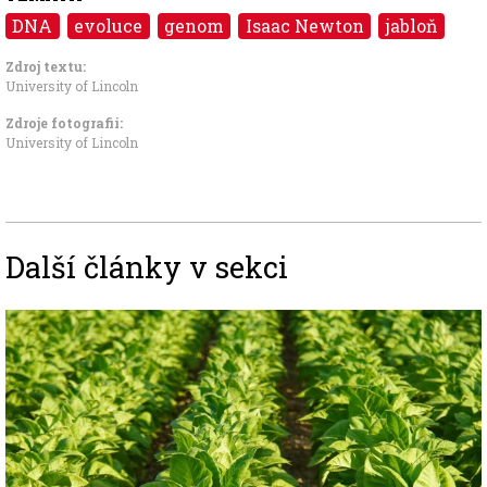
DNA
evoluce
genom
Isaac Newton
jabloň
Zdroj textu:
University of Lincoln
Zdroje fotografii:
University of Lincoln
Další články v sekci
Image