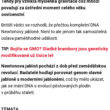
Tehdy prý vznikla myšlenka gravitace což mnozí
považují za ústřední moment celého věku
osvícenství
.
Britští vědci se rozhodli, že přečtou kompletní DNA
Newtonovy jabloně. Není to ale jenom tak samoúčelná
oslava pamětihodné události.
TIP:
Bojíte se GMO? Sladké brambory jsou geneticky
modifikované už tisíce let
Newtonova jabloň pochází z dob před zemědělskou
revolucí. Badatelé hodlají porovnat genom slavné
jabloně s moderními jabloněmi
, což by mělo ukázat,
jak se mění DNA s evolucí pěstovaných plodin
v průběhu staletí.
TÉMATA