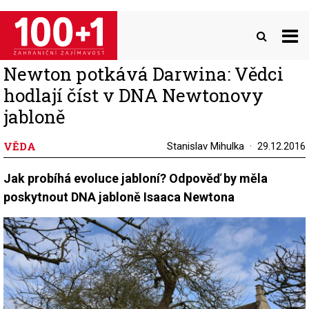
Přejít
k
hlavnímu
obsahu
Newton potkává Darwina: Vědci
hodlají číst v DNA Newtonovy
jabloně
VĚDA
Stanislav Mihulka
29.12.2016
Jak probíhá evoluce jabloní? Odpověď by měla
poskytnout DNA jabloně Isaaca Newtona