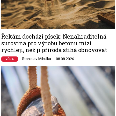
Řekám dochází písek: Nenahraditelná
surovina pro výrobu betonu mizí
rychleji, než ji příroda stíhá obnovovat
Stanislav Mihulka
08.08.2026
VĚDA
Image