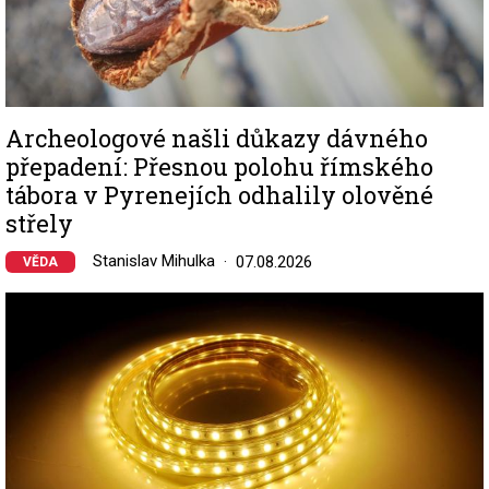
Archeologové našli důkazy dávného
přepadení: Přesnou polohu římského
tábora v Pyrenejích odhalily olověné
střely
Stanislav Mihulka
07.08.2026
VĚDA
Image