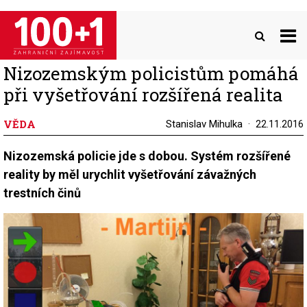
Přejít
k
hlavnímu
obsahu
Nizozemským policistům pomáhá
při vyšetřování rozšířená realita
VĚDA
Stanislav Mihulka
22.11.2016
Nizozemská policie jde s dobou. Systém rozšířené
reality by měl urychlit vyšetřování závažných
trestních činů