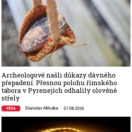
Archeologové našli důkazy dávného
přepadení: Přesnou polohu římského
tábora v Pyrenejích odhalily olověné
střely
Stanislav Mihulka
07.08.2026
VĚDA
Image