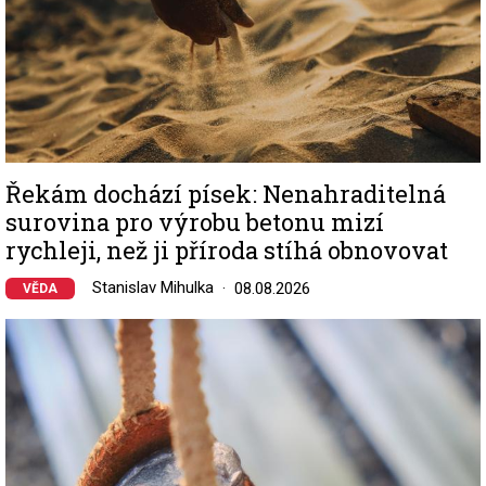
Řekám dochází písek: Nenahraditelná
surovina pro výrobu betonu mizí
rychleji, než ji příroda stíhá obnovovat
Stanislav Mihulka
08.08.2026
VĚDA
Image