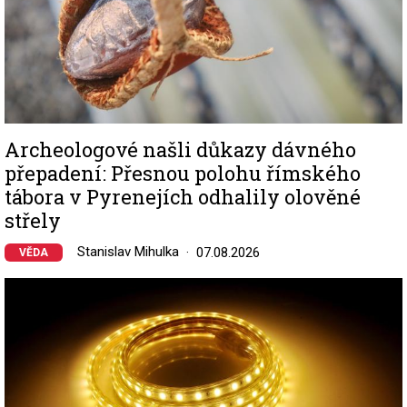
Archeologové našli důkazy dávného
přepadení: Přesnou polohu římského
tábora v Pyrenejích odhalily olověné
střely
Stanislav Mihulka
07.08.2026
VĚDA
Image