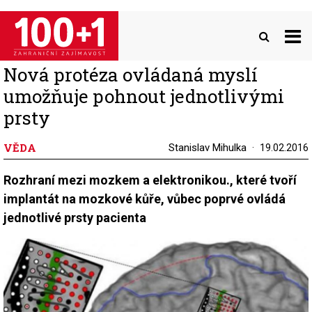
Přejít
k
hlavnímu
obsahu
Nová protéza ovládaná myslí
umožňuje pohnout jednotlivými
prsty
VĚDA
Stanislav Mihulka
19.02.2016
Rozhraní mezi mozkem a elektronikou., které tvoří
implantát na mozkové kůře, vůbec poprvé ovládá
jednotlivé prsty pacienta