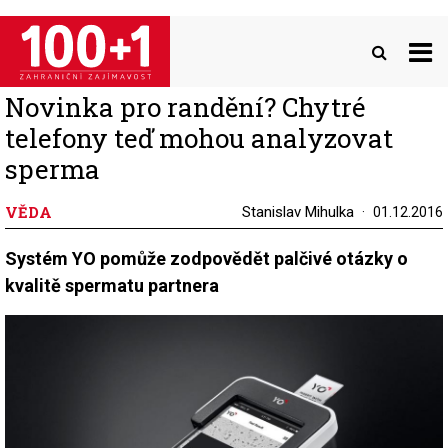
Přejít
k
hlavnímu
obsahu
Novinka pro randění? Chytré
telefony teď mohou analyzovat
sperma
VĚDA
Stanislav Mihulka
01.12.2016
Systém YO pomůže zodpovědět palčivé otázky o
kvalitě spermatu partnera