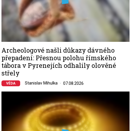
Archeologové našli důkazy dávného
přepadení: Přesnou polohu římského
tábora v Pyrenejích odhalily olověné
střely
Stanislav Mihulka
07.08.2026
VĚDA
Image