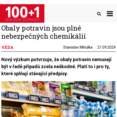
Přejít
k
hlavnímu
obsahu
Obaly potravin jsou plné
nebezpečných chemikálií
VĚDA
Stanislav Mihulka
21.09.2024
Nový výzkum potvrzuje, že obaly potravin nemusejí
být v řadě případů zcela neškodné. Platí to i pro ty,
které splňují stávající předpisy.