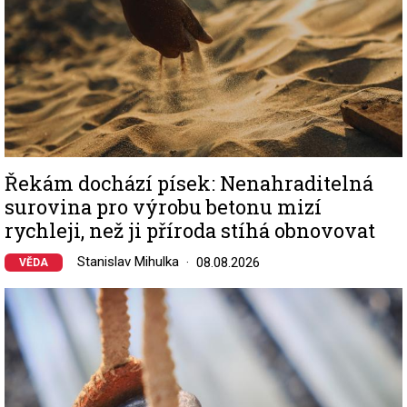
Řekám dochází písek: Nenahraditelná
surovina pro výrobu betonu mizí
rychleji, než ji příroda stíhá obnovovat
Stanislav Mihulka
08.08.2026
VĚDA
Image