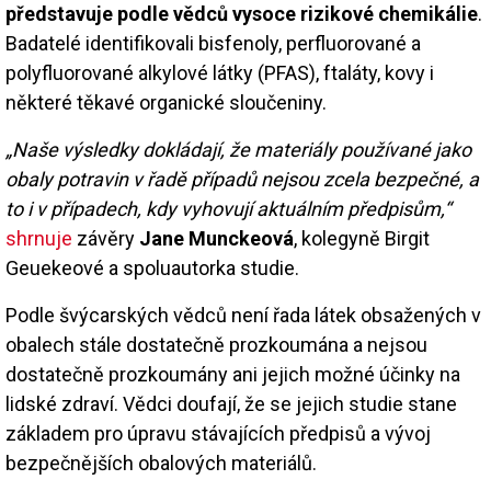
představuje podle vědců vysoce rizikové chemikálie
.
Badatelé identifikovali bisfenoly, perfluorované a
polyfluorované alkylové látky (PFAS), ftaláty, kovy i
některé těkavé organické sloučeniny.
„Naše výsledky dokládají, že materiály používané jako
obaly potravin v řadě případů nejsou zcela bezpečné, a
to i v případech, kdy vyhovují aktuálním předpisům,“
shrnuje
závěry
Jane Munckeová
, kolegyně Birgit
Geuekeové a spoluautorka studie.
Podle švýcarských vědců není řada látek obsažených v
obalech stále dostatečně prozkoumána a nejsou
dostatečně prozkoumány ani jejich možné účinky na
lidské zdraví. Vědci doufají, že se jejich studie stane
základem pro úpravu stávajících předpisů a vývoj
bezpečnějších obalových materiálů.