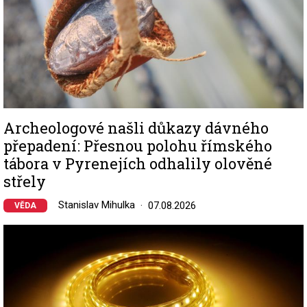
Archeologové našli důkazy dávného
přepadení: Přesnou polohu římského
tábora v Pyrenejích odhalily olověné
střely
Stanislav Mihulka
07.08.2026
VĚDA
Image