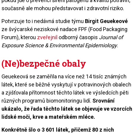
pokud jde o prevenci šíření patogenů a kvalitu potravin,
současně ale mohou představovat i zdravotní riziko.
Potvrzuje to i nedávná studie týmu
Birgit Geuekeové
ze švýcarské neziskové nadace FPF (Food Packaging
Forum), kterou
zveřejnil
odborný časopis
Journal of
Exposure Science & Environmental Epidemiology
.
(Ne)bezpečné obaly
Geuekeová se zaměřila na více než 14 tisíc známých
látek, které se běžně vyskytují v potravinových obalech
a zjišťovala přítomnost těchto látek ve výsledcích pěti
různých programů biomonitoringu lidí.
Srovnání
ukázalo, že řada těchto látek se objevuje ve vzorcích
lidské moči, krve a mateřském mléce.
Konkrétně šlo o 3 601 látek, přičemž 80 z nich