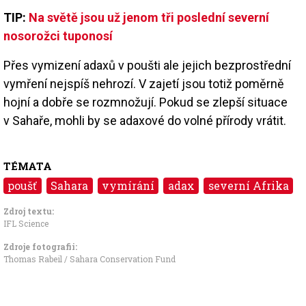
TIP:
Na světě jsou už jenom tři poslední severní
nosorožci tuponosí
Přes vymizení adaxů v poušti ale jejich bezprostřední
vymření nejspíš nehrozí. V zajetí jsou totiž poměrně
hojní a dobře se rozmnožují. Pokud se zlepší situace
v Sahaře, mohli by se adaxové do volné přírody vrátit.
TÉMATA
poušť
Sahara
vymírání
adax
severní Afrika
Zdroj textu:
IFL Science
Zdroje fotografii:
Thomas Rabeil / Sahara Conservation Fund