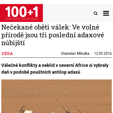
Přejít
k
hlavnímu
obsahu
Nečekané oběti válek: Ve volné
přírodě jsou tři poslední adaxové
núbijští
VĚDA
Stanislav Mihulka
12.05.2016
Válečné konflikty a neklid v severní Africe si vybraly
daň v podobě pouštních antilop adaxů