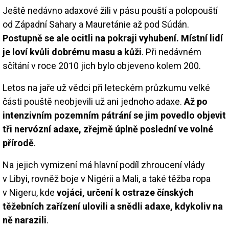
Ještě nedávno adaxové žili v pásu pouští a polopouští
od Západní Sahary a Mauretánie až pod Súdán.
Postupně se ale ocitli na pokraji vyhubení. Místní lidí
je loví kvůli dobrému masu a kůži
. Při nedávném
sčítání v roce 2010 jich bylo objeveno kolem 200.
Letos na jaře už vědci při leteckém průzkumu velké
části pouště neobjevili už ani jednoho adaxe.
Až po
intenzivním pozemním pátrání se jim povedlo objevit
tři nervózní adaxe, zřejmě úplně poslední ve volné
přírodě
.
Na jejich vymizení má hlavní podíl zhroucení vlády
v Libyi, rovněž boje v Nigérii a Mali, a také těžba ropa
v Nigeru, kde
vojáci, určení k ostraze čínských
těžebních zařízení ulovili a snědli adaxe, kdykoliv na
ně narazili
.