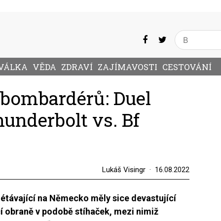
VÁLKA
VĚDA
ZDRAVÍ
ZAJÍMAVOSTI
CESTOVÁNÍ
i bombardérů: Duel
underbolt vs. Bf
Lukáš Visingr
16.08.2022
távající na Německo měly sice devastující
ící obraně v podobě stíhaček, mezi nimiž