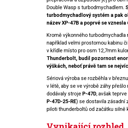
Double Wasp s turbodmychadlem.
S
turbodmychadlový systém a pak oko
název XP-47B a poprvé se vznesla 
Kromě výkonného turbodmychadla na
například velmi prostornou kabinu č
v křídle místo pro osm 12,7mm kul
Thunderbolt, budil pozornost enor
výškách, neboť právě tam se nejví
Sériová výroba se rozběhla v březnu
v létě, aby se ve výrobě záhy přešl
dodávaly stroje
P-47D
, avšak teprv
P-47D-25-RE
) se dostavila zásadní 
piloti thunderboltů od začátku silně k
Vynikající rozhled