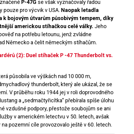
 označené
P-47G
se však vyznačovaly řadou
ly pouze pro výcvik v USA.
Naopak letadla
řila k bojovým útvarům působivým tempem, díky
tnější americkou stíhačkou celé války.
Jeho
ověď na potřebu letounu, jenž zvládne
ad Německo a čelit německým stíhačům.
rdérů (2): Duel stíhaček P -47 Thunderbolt vs.
která působila ve výškách nad 10 000 m,
dmychadlový thunderbolt, který ale ukázal, že se
emí. V průběhu roku 1944 jej v roli doprovodného
stang a „sedmačtyřicítka“ přebírala spíše úlohu
ímé vzdušné podpory, přestože soubojům se ani
lužby v americkém letectvu v 50. letech, avšak
y na pozemní cíle provozovalo ještě v 60. letech.