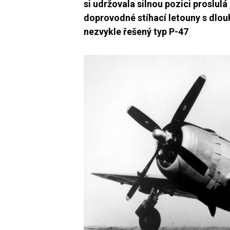
si udržovala silnou pozici proslulá
doprovodné stíhací letouny s dlou
nezvykle řešený typ P-47