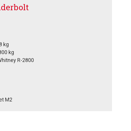
derbolt
8 kg
800 kg
Whitney R-2800
et M2