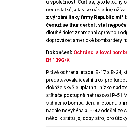
u společnosti Curtiss, tyto letouny
nedostatků, a tak se následně užíva
z výrobní linky firmy Republic mí
čemuž se thunderbolt stal nejpoče
dlouhý dolet znamenal správnou odp
doprovázet americké bombardéry n
Dokončení:
Ochránci a lovci bomba
Bf 109G/K
Právě ochrana letadel B-17 a B-24, 
představovala ideální úkol pro turbo
dokáže skvěle uplatnit i nízko nad z
stíhače postupně nahrazoval P-51 Mu
stíhacího bombardéru a letounu př
nadále nevyhýbala. P-47 odešel ze s
několik států jej coby stroj pro útok