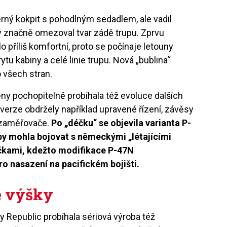
ěrný kokpit s pohodlným sedadlem, ale vadil
ý značně omezoval tvar zádě trupu. Zprvu
 příliš komfortní, proto se počínaje letouny
tu kabiny a celé linie trupu. Nová „bublina“
o všech stran.
y pochopitelně probíhala též evoluce dalších
í verze obdržely například upravené řízení, závěsy
é zaměřovače.
Po „déčku“ se objevila varianta P-
aby mohla bojovat s německými „létajícími
čkami, kdežto modifikace P-47N
o nasazení na pacifickém bojišti.
é výšky
y Republic probíhala sériová výroba též