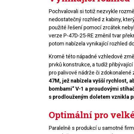
Pochvalovali si totiž nezvykle rozm
nedostatečný rozhled z kabiny, kter
použité řešení pomocí zrcátek nebylo
verze P-47D-25-RE změnil tvar překry
potom nabízela vynikající rozhled d
Kromě této nápadné vzhledové změn
prvků konstrukce, a tudíž přibývajíc
pro palivové nádrže či zdokonalen
47M, jež nabízela vyšší rychlost, 
bombami“ V-1 a proudovými stíha
s prodlouženým doletem vznikla pr
Optimální pro velk
Paralelně s produkcí u samotné firm