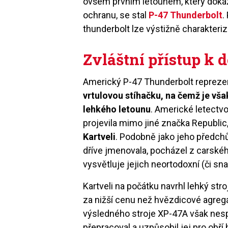
ovšem prvním letounem, který doká
ochranu, se stal
P-47 Thunderbolt
.
thunderbolt lze výstižně charakterizo
Zvláštní přístup k 
Americký P-47 Thunderbolt repreze
vrtulovou stíhačku, na čemž je vša
lehkého letounu
. Americké letectv
projevila mimo jiné značka Republic,
Kartveli
. Podobně jako jeho předc
dříve jmenovala, pocházel z carské
vysvětluje jejich neortodoxní (či sn
Kartveli na počátku navrhl lehký str
za nižší cenu než hvězdicové agregá
výsledného stroje XP-47A však nespln
přepracoval a uzpůsobil jej pro obř