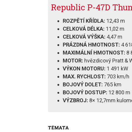
Republic P-47D Thun
ROZPĚTÍ KŘÍDLA:
12,43 m
CELKOVÁ DÉLKA:
11,02 m
CELKOVÁ VÝŠKA:
4,47 m
PRÁZDNÁ HMOTNOST:
4 61
MAXIMÁLNÍ HMOTNOST:
8 
MOTOR:
hvězdicový Pratt & 
VÝKON MOTORU:
1 491 kW
MAX. RYCHLOST:
703 km/h
BOJOVÝ DOLET:
765 km
BOJOVÝ DOSTUP:
12 800 m
VÝZBROJ:
8× 12,7mm kulom
TÉMATA