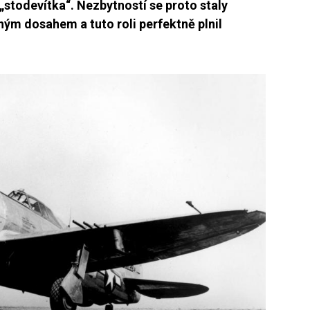
 „stodevítka“. Nezbytností se proto staly
hým dosahem a tuto roli perfektně plnil