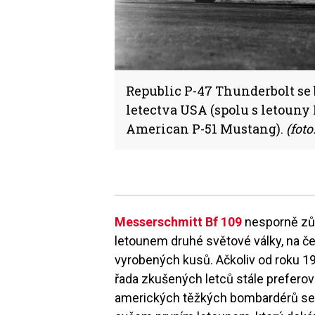
Republic P-47 Thunderbolt se 
letectva USA (spolu s letouny
American P-51 Mustang).
(foto
Messerschmitt Bf 109
nesporně zů
letounem druhé světové války, na če
vyrobených kusů. Ačkoliv od roku 1
řada zkušených letců stále preferov
amerických těžkých bombardérů se ur