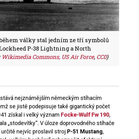
během války stal jedním ze tří symbolů
 Lockheed P-38 Lightning a North
:
Wikimedia Commons, US Air Force
,
CC0
)
stává nejznámějším německým stíhacím
mž se jistě podepisuje také gigantický počet
941 získal i velký význam
Focke-Wulf Fw 190
,
ala „stodevítky“. V úloze doprovodného stíhače
čitě nejvíc proslavil stroj
P-51 Mustang
,