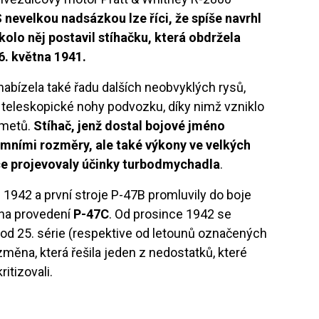
 nevelkou nadsázkou lze říci, že spíše navrhl
lo něj postavil stíhačku, která obdržela
6. května 1941.
bízela také řadu dalších neobvyklých rysů,
i teleskopické nohy podvozku, díky nimž vzniklo
ometů.
Stíhač, jenž dostal bojové jméno
mními rozměry, ale také výkony ve velkých
ce projevovaly účinky turbodmychadla
.
 1942 a první stroje P-47B promluvily do boje
o na provedení
P-47C
. Od prosince 1942 se
e od 25. série (respektive od letounů označených
změna, která řešila jeden z nedostatků, které
ritizovali.