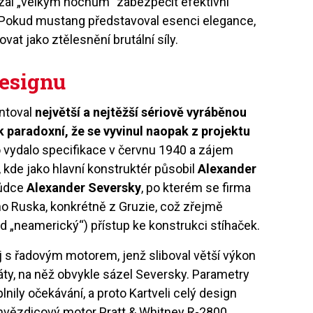
zal „velkým hochům“ zabezpečit efektivní
 Pokud mustang představoval esenci elegance,
vat jako ztělesnění brutální síly.
designu
ntoval
největší a nejtěžší sériově vyráběnou
k paradoxní, že se vyvinul naopak z projektu
o vydalo specifikace v červnu 1940 a zájem
 kde jako hlavní konstruktér působil
Alexander
hůdce
Alexander Seversky
, po kterém se firma
ho Ruska, konkrétně z Gruzie, což zřejmě
ad „neamerický“) přístup ke konstrukci stíhaček.
oj s řadovým motorem, jenž sliboval větší výkon
ty, na něž obvykle sázel Seversky. Parametry
ily očekávání, a proto Kartveli celý design
í hvězdicový motor Pratt & Whitney R-2800