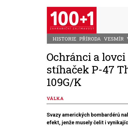
Přejít
k
hlavnímu
obsahu
HISTORIE
PŘÍRODA
VESMÍR
Ochránci a lovc
stíhaček P-47 Th
109G/K
VÁLKA
Svazy amerických bombardérů nalé
efekt, jenže musely čelit i vynikaj