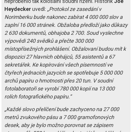
neproběhlo tak kolosální soudní řízení. Historik
Joe
Heydecker
uvedl:
„Protokol ze zasedání v
Norimberku bude nakonec zabírat 4 000 000 slov a
zaplní 16 000 stránek. Obžaloba předloží jako důkazy
2 630 dokumentů, obhajoba 2 700. Soud vyslechne
výpovědi 240 svědků a přečte 300 000
místopřísežných prohlášení. Obžalovaní budou mít k
dispozici 27 hlavních obhájců, 55 asistentů a 67
sekretářek. Ke kopírování všech písemností ve
čtyřech jednacích jazycích se spotřebuje 5 000 000
archů papíru o hmotnosti přes 20 tun. V soudní
fotolaboratoři se vyrobí 780 000 kopií na 13 000
rolích fotografického papíru.“
„Každé slovo přelíčení bude zachyceno na 27 000
metrů zvukového pásu a 7 000 gramofonových
desek, aby je bylo možno porovnat se zápisem