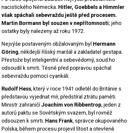
nacistického Německa.
Hitler, Goebbels a Himmler
však spáchali sebevraždu ještě před procesem.
Martin Bormann byl souzen v nepřítomnosti
; jeho
ostatky byly nalezeny až roku 1972.
Nejvýše postaveným obžalovaným byl
Hermann
Göring
, někdejší říšský maršál a zakladatel gestapa.
Přestože byl inteligentní a sebevědomý, soud ho
odsoudil k smrti. Těsně před popravou spáchal
sebevraždu pomocí cyankáli.
Rudolf Hess
, který v roce 1941 odletěl do Británie s
představou vyjednat mír, předstíral ztrátu paměti.
Ministr zahraničí
Joachim von Ribbentrop
, jeden z
autorů paktu se Sovětským svazem, byl rovněž
odsouzen k smrti.
Hans Frank
, správce okupovaného
Polska, během procesu projevil lítost a otevřeně