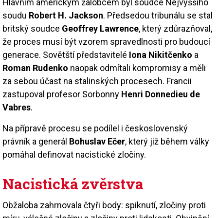
Hlavním americkým žalobcem byl soudce Nejvyššího
soudu
Robert H. Jackson
. Předsedou tribunálu se stal
britský soudce
Geoffrey Lawrence
, který zdůrazňoval,
že proces musí být vzorem spravedlnosti pro budoucí
generace. Sovětští představitelé
Iona Nikitčenko
a
Roman Rudenko
naopak odmítali kompromisy a měli
za sebou účast na stalinských procesech. Francii
zastupoval profesor Sorbonny
Henri Donnedieu de
Vabres
.
Na přípravě procesu se podílel i československý
právník a generál
Bohuslav Ečer
, který již během války
pomáhal definovat nacistické zločiny.
Nacistická zvěrstva
Obžaloba zahrnovala čtyři body: spiknutí, zločiny proti