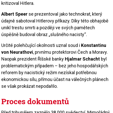
kritizoval Hitlera.
Albert Speer
se prezentoval jako technokrat, který
údajně sabotoval Hitlerovy příkazy. Díky této obhajobě
unikl trestu smrti a později ve svých pamětech
úspěšně budoval obraz „slušného nacisty“.
Určité polehčující okolnosti uznal soud i
Konstantinu
von Neurathovi
, prvnímu protektorovi Čech a Moravy.
Naopak prezident Říšské banky
Hjalmar Schacht
byl
problematickým případem – bez jeho hospodářských
reforem by nacistický režim nezískal potřebnou
ekonomickou sílu, přímou účast na válečných plánech
se však prokázat nepodařilo.
Proces dokumentů
Před tribunálem zaznělo 38 000 svědectví. Mimořádný