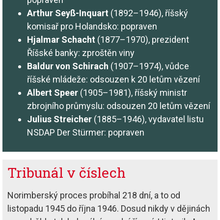
Arthur Seyß-Inquart
(1892–1946), říšský
komisař pro Holandsko: popraven
Hjalmar Schacht
(1877–1970), prezident
Říšské banky: zproštěn viny
Baldur von Schirach
(1907–1974), vůdce
říšské mládeže: odsouzen k 20 letům vězení
Albert Speer
(1905–1981), říšský ministr
zbrojního průmyslu: odsouzen 20 letům vězení
Julius Streicher
(1885–1946), vydavatel listu
NSDAP Der Stürmer: popraven
Tribunál v číslech
Norimberský proces probíhal 218 dní, a to od
listopadu 1945 do října 1946. Dosud nikdy v dějinách