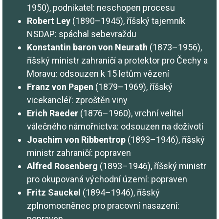
1950), podnikatel: neschopen procesu
Robert Ley
(1890–1945), říšský tajemník
NSDAP: spáchal sebevraždu
Konstantin baron von Neurath
(1873–1956),
říšský ministr zahraničí a protektor pro Čechy a
Moravu: odsouzen k 15 letům vězení
Franz von Papen
(1879–1969), říšský
vicekancléř: zproštěn viny
Erich Raeder
(1876–1960), vrchní velitel
válečného námořnictva: odsouzen na doživotí
Joachim von Ribbentrop
(1893–1946), říšský
ministr zahraničí: popraven
Alfred Rosenberg
(1893–1946), říšský ministr
pro okupovaná východní území: popraven
Fritz Sauckel
(1894–1946), říšský
zplnomocněnec pro pracovní nasazení:
popraven