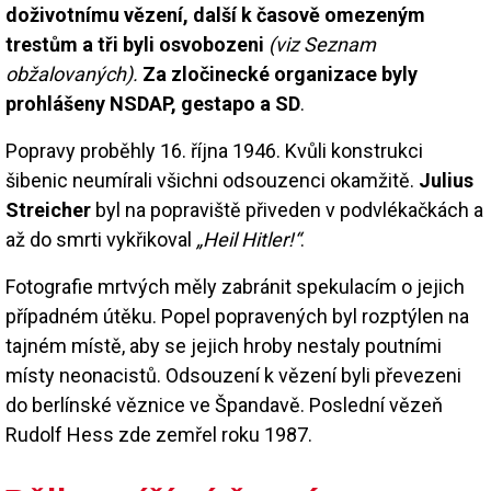
doživotnímu vězení, další k časově omezeným
trestům a tři byli osvobozeni
(viz Seznam
obžalovaných).
Za zločinecké organizace byly
prohlášeny NSDAP, gestapo a SD
.
Popravy proběhly 16. října 1946. Kvůli konstrukci
šibenic neumírali všichni odsouzenci okamžitě.
Julius
Streicher
byl na popraviště přiveden v podvlékačkách a
až do smrti vykřikoval
„Heil Hitler!“
.
Fotografie mrtvých měly zabránit spekulacím o jejich
případném útěku. Popel popravených byl rozptýlen na
tajném místě, aby se jejich hroby nestaly poutními
místy neonacistů. Odsouzení k vězení byli převezeni
do berlínské věznice ve Špandavě. Poslední vězeň
Rudolf Hess zde zemřel roku 1987.