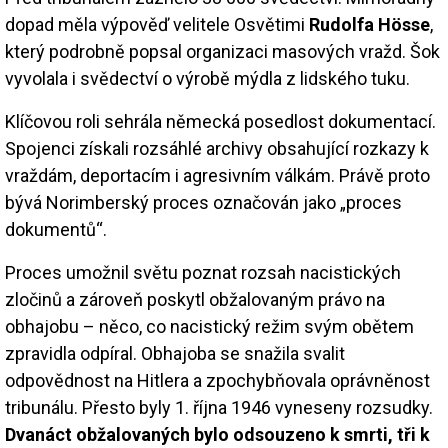
dopad měla výpověď velitele Osvětimi
Rudolfa Hösse
,
který podrobně popsal organizaci masových vražd. Šok
vyvolala i svědectví o výrobě mýdla z lidského tuku.
Klíčovou roli sehrála německá posedlost dokumentací.
Spojenci získali rozsáhlé archivy obsahující rozkazy k
vraždám, deportacím i agresivním válkám. Právě proto
bývá Norimberský proces označován jako „proces
dokumentů“.
Proces umožnil světu poznat rozsah nacistických
zločinů a zároveň poskytl obžalovaným právo na
obhajobu – něco, co nacistický režim svým obětem
zpravidla odpíral. Obhajoba se snažila svalit
odpovědnost na Hitlera a zpochybňovala oprávněnost
tribunálu. Přesto byly 1. října 1946 vyneseny rozsudky.
Dvanáct obžalovaných bylo odsouzeno k smrti, tři k