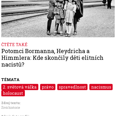
ČTĚTE TAKÉ
Potomci Bormanna, Heydricha a
Himmlera: Kde skončily děti elitních
nacistů?
TÉMATA
2. světová válka
právo
spravedlnost
nacismus
holocaust
Zdroj textu:
Živá historie