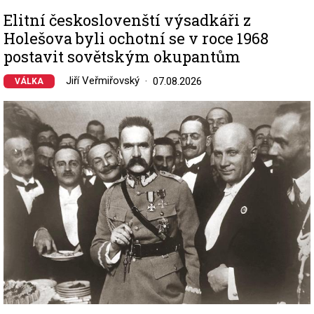
Elitní českoslovenští výsadkáři z
Holešova byli ochotní se v roce 1968
postavit sovětským okupantům
Jiří Veřmiřovský
07.08.2026
VÁLKA
Image