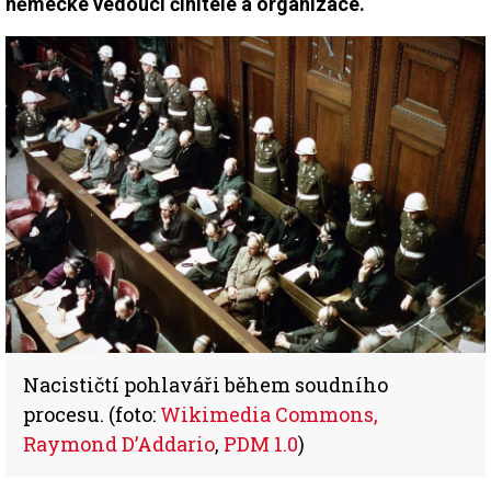
německé vedoucí činitele a organizace.
Nacističtí pohlaváři během soudního
procesu. (foto:
Wikimedia Commons,
Raymond D’Addario
,
PDM 1.0
)