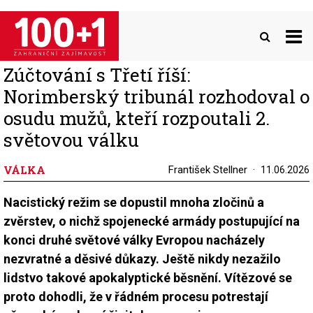
Přejít
k
hlavnímu
obsahu
Zúčtování s Třetí říší:
Norimberský tribunál rozhodoval o
osudu mužů, kteří rozpoutali 2.
světovou válku
VÁLKA
František Stellner
11.06.2026
Nacistický režim se dopustil mnoha zločinů a
zvěrstev, o nichž spojenecké armády postupující na
konci druhé světové války Evropou nacházely
nezvratné a děsivé důkazy. Ještě nikdy nezažilo
lidstvo takové apokalyptické běsnění. Vítězové se
proto dohodli, že v řádném procesu potrestají