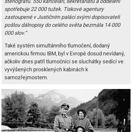
stenografů. 550 kanceláří, sekretariátů a oddělení
spotřebuje 22 000 tužek. Tiskové agentury
zastoupené v Justičním paláci svými dopisovateli
pošlou dálnopisy do celého světa bezmála 14 000
000 slov.“
Také systém simultánního tlumočení, dodaný
americkou firmou IBM, byl v Evropě dosud nevídaný,
ačkoliv dnes patří tlumočníci se sluchátky sedící ve
vyvýšených prosklených kabinách k
samozřejmostem.
Image