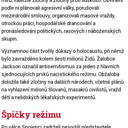
míru, válečné zločiny a zločiny proti lidskosti. Obvinění
podle ní plánovali agresivní války, porušovali
mezinárodní smlouvy, organizovali masové vraždy,
otrockou práci, hospodářské drancování a
pronásledování politických, rasových i náboženských
skupin.
Významnou část tvořily důkazy o holocaustu, při němž
bylo zavražděno kolem šesti milionů Židů. Žalobce
Jackson označil antisemitismus za jeden z hlavních
sjednocujících prvků nacistického režimu. Obžaloba
doložila také zločiny na dalších národech, včetně plánů
na vyhlazení milionů Slovanů, masakrů civilistů, vražd
dětí a nelidských lékařských experimentů.
Špičky režimu
Po válce Spojenci zadrželi nejvyšší představitele