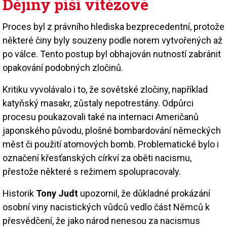
Dějiny píší vítězové
Proces byl z právního hlediska bezprecedentní, protože
některé činy byly souzeny podle norem vytvořených až
po válce. Tento postup byl obhajován nutností zabránit
opakování podobných zločinů.
Kritiku vyvolávalo i to, že sovětské zločiny, například
katyňský masakr, zůstaly nepotrestány. Odpůrci
procesu poukazovali také na internaci Američanů
japonského původu, plošné bombardování německých
měst či použití atomových bomb. Problematické bylo i
označení křesťanských církví za oběti nacismu,
přestože některé s režimem spolupracovaly.
Historik
Tony Judt
upozornil, že důkladné prokázání
osobní viny nacistických vůdců vedlo část Němců k
přesvědčení, že jako národ nenesou za nacismus