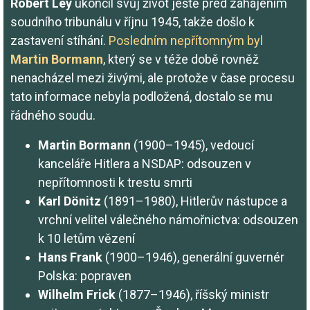
Robert Ley
ukončil svůj život ještě před zahájením
soudního tribunálu v říjnu 1945, takže došlo k
zastavení stíhání.
Posledním nepřítomným byl
Martin Bormann
, který se v téže době rovněž
nenacházel mezi živými, ale protože v čase procesu
tato informace nebyla podložená, dostalo se mu
řádného soudu.
Martin Bormann
(1900–1945), vedoucí
kanceláře Hitlera a NSDAP: odsouzen v
nepřítomnosti k trestu smrti
Karl Dönitz
(1891–1980), Hitlerův nástupce a
vrchní velitel válečného námořnictva: odsouzen
k 10 letům vězení
Hans Frank
(1900–1946), generální guvernér
Polska: popraven
Wilhelm Frick
(1877–1946), říšský ministr