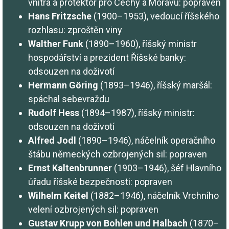
vnitra a protektor pro Čechy a Moravu: popraven
Hans Fritzsche
(1900–1953), vedoucí říšského
rozhlasu: zproštěn viny
Walther Funk
(1890–1960), říšský ministr
hospodářství a prezident Říšské banky:
odsouzen na doživotí
Hermann Göring
(1893–1946), říšský maršál:
spáchal sebevraždu
Rudolf Hess
(1894–1987), říšský ministr:
odsouzen na doživotí
Alfred Jodl
(1890–1946), náčelník operačního
štábu německých ozbrojených sil: popraven
Ernst Kaltenbrunner
(1903–1946), šéf Hlavního
úřadu říšské bezpečnosti: popraven
Wilhelm Keitel
(1882–1946), náčelník Vrchního
velení ozbrojených sil: popraven
Gustav Krupp von Bohlen und Halbach
(1870–