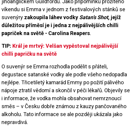
jihoanglickém Guildfordu. Jako připomínku prožitého
víkendu si Emma v jednom z festivalových stánků se
suvenýry
zakoupila láhev vodky
Satan’s Shot
, jejíž
důležitou příměsí je i jedna z nejpálivějších chilli
papriček na světě - Carolina Reapers
.
TIP:
Král je mrtvý: Velšan vypěstoval nejpálivější
chilli papričku na světě
O suvenýr se Emma rozhodla podělit s přáteli,
degustace satanské vodky ale podle všeho nedopadla
nejlépe. Třicetiletý kamarád Emmy po požití pálivého
nápoje ztratil vědomí a skončil v péči lékařů. Objevily se
i informace, že vodka mohla obsahovat nemrznoucí
směs – v Česku dobře známou z kauzy pančovaného
alkoholu. Tato informace se ale později ukázala jako
nepravdivá.