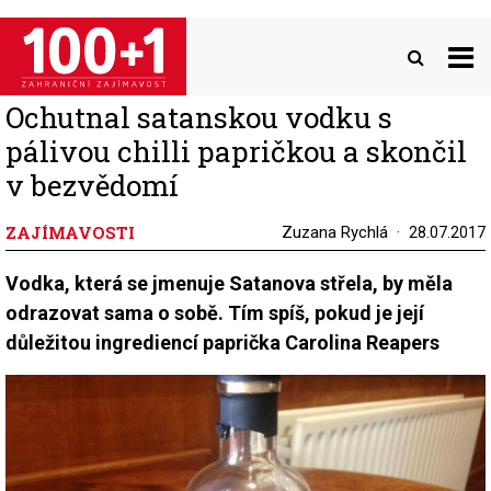
Přejít
k
hlavnímu
obsahu
Ochutnal satanskou vodku s
pálivou chilli papričkou a skončil
v bezvědomí
ZAJÍMAVOSTI
Zuzana Rychlá
28.07.2017
Vodka, která se jmenuje Satanova střela, by měla
odrazovat sama o sobě. Tím spíš, pokud je její
důležitou ingrediencí paprička Carolina Reapers