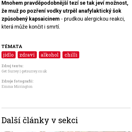
Mnohem pravděpodobnější tezí se tak jeví možnost,
že muž po pozření vodky utrpěl anafylaktický šok
způsobený
kapsaicinem
- prudkou alergickou reakci,
která může končit i smrtí.
TÉMATA
jídlo
zdraví
alkohol
chilli
Zdroj textu:
Get Surrey | getsurrey.co.uk
Zdroje fotografii:
Emma Mirrington
Další články v sekci