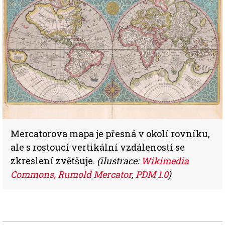
Mercatorova mapa je přesná v okolí rovníku,
ale s rostoucí vertikální vzdáleností se
zkreslení zvětšuje.
(ilustrace:
Wikimedia
Commons, Rumold Mercator
,
PDM 1.0
)