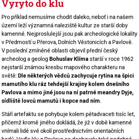
Vyryto do klu
Pro příklad nemusíme chodit daleko, neboť i na našem
území leží významná naleziště kultur ze starší doby
kamenné. Nejproslulejší jsou pak archeologické lokality
v Předmostí u Přerova, Dolních Věstonicích a Pavlově.
V poslední zmíněné oblasti objevil přední český
archeolog a geolog
Bohuslav Klíma
starší v roce 1962
nejstarší známou kresbu mapového charakteru na
světě:
Dle některých vědců zachycuje rytina na špici
mamutího klu ráz tehdejší krajiny kolem dnešního
Pavlova a mimo jiné jsou na ní patrné meandry Dyje,
sídliště lovců mamutů i kopce nad ním
.
Stáří artefaktu se pohybuje kolem pětadvaceti tisíc let,
přičemž kromě jiného dokládá, že již v době kamenné
vnímali lidé své okolí prostřednictvím orientačních