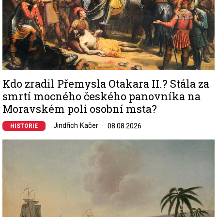
Kdo zradil Přemysla Otakara II.? Stála za
smrtí mocného českého panovníka na
Moravském poli osobní msta?
Jindřich Kačer
08.08.2026
HISTORIE
Image