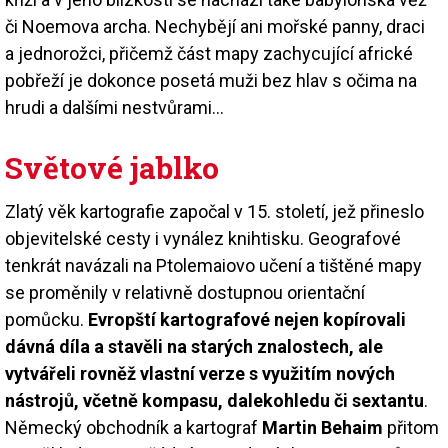
či Noemova archa. Nechybějí ani mořské panny, draci
a jednorožci, přičemž část mapy zachycující africké
pobřeží je dokonce posetá muži bez hlav s očima na
hrudi a dalšími nestvůrami…
Světové jablko
Zlatý věk kartografie započal v 15. století, jež přineslo
objevitelské cesty i vynález knihtisku. Geografové
tenkrát navázali na Ptolemaiovo učení a tištěné mapy
se proměnily v relativně dostupnou orientační
pomůcku.
Evropští kartografové nejen kopírovali
dávná díla a stavěli na starých znalostech, ale
vytvářeli rovněž vlastní verze s využitím nových
nástrojů, včetně kompasu, dalekohledu či sextantu
.
Německý obchodník a kartograf
Martin Behaim
přitom