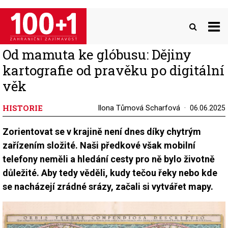
Přejít
k
hlavnímu
obsahu
Od mamuta ke glóbusu: Dějiny
kartografie od pravěku po digitální
věk
HISTORIE
Ilona Tůmová Scharfová
06.06.2025
Zorientovat se v krajině není dnes díky chytrým
zařízením složité. Naši předkové však mobilní
telefony neměli a hledání cesty pro ně bylo životně
důležité. Aby tedy věděli, kudy tečou řeky nebo kde
se nacházejí zrádné srázy, začali si vytvářet mapy.