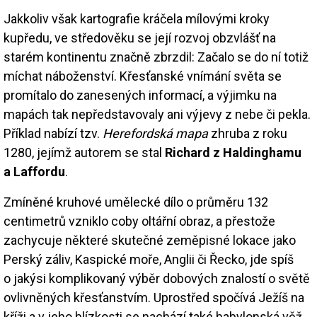
Jakkoliv však kartografie kráčela mílovými kroky
kupředu, ve středověku se její rozvoj obzvlášť na
starém kontinentu značně zbrzdil: Začalo se do ní totiž
míchat náboženství. Křesťanské vnímání světa se
promítalo do zanesených informací, a výjimku na
mapách tak nepředstavovaly ani výjevy z nebe či pekla.
Příklad nabízí tzv.
Herefordská mapa
zhruba z roku
1280, jejímž autorem se stal
Richard z Haldinghamu
a Laffordu
.
Zmíněné kruhové umělecké dílo o průměru 132
centimetrů vzniklo coby oltářní obraz, a přestože
zachycuje některé skutečné zeměpisné lokace jako
Perský záliv, Kaspické moře, Anglii či Řecko, jde spíš
o jakýsi komplikovaný výběr dobových znalostí o světě
ovlivněných křesťanstvím. Uprostřed spočívá Ježíš na
kříži a v jeho blízkosti se nachází také babylonská věž