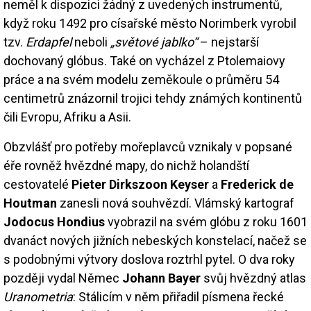
neměl k dispozici žádný z uvedených instrumentů,
když roku 1492 pro císařské město Norimberk vyrobil
tzv.
Erdapfel
neboli
„světové jablko“
– nejstarší
dochovaný glóbus. Také on vycházel z Ptolemaiovy
práce a na svém modelu zeměkoule o průměru 54
centimetrů znázornil trojici tehdy známých kontinentů
čili Evropu, Afriku a Asii.
Obzvlášť pro potřeby mořeplavců vznikaly v popsané
éře rovněž hvězdné mapy, do nichž holandští
cestovatelé
Pieter Dirkszoon Keyser
a
Frederick de
Houtman
zanesli nová souhvězdí. Vlámský kartograf
Jodocus Hondius
vyobrazil na svém glóbu z roku 1601
dvanáct nových jižních nebeských konstelací, načež se
s podobnými výtvory doslova roztrhl pytel. O dva roky
později vydal Němec
Johann Bayer
svůj hvězdný atlas
Uranometria
: Stálicím v něm přiřadil písmena řecké