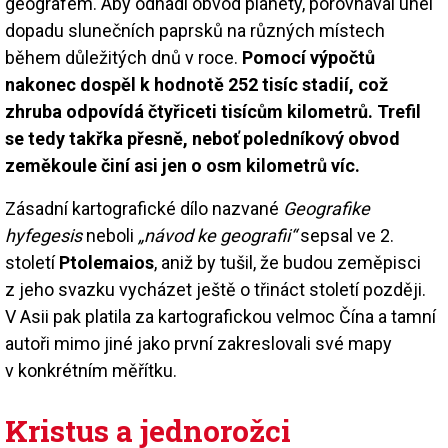
geografem. Aby odhadl obvod planety, porovnával úhel
dopadu slunečních paprsků na různých místech
během důležitých dnů v roce.
Pomocí výpočtů
nakonec dospěl k hodnotě 252 tisíc stadií, což
zhruba odpovídá čtyřiceti tisícům kilometrů. Trefil
se tedy takřka přesně, neboť poledníkový obvod
zeměkoule činí asi jen o osm kilometrů víc.
Zásadní kartografické dílo nazvané
Geografike
hyfegesis
neboli
„návod ke geografii“
sepsal ve 2.
století
Ptolemaios
, aniž by tušil, že budou zeměpisci
z jeho svazku vycházet ještě o třináct století později.
V Asii pak platila za kartografickou velmoc Čína a tamní
autoři mimo jiné jako první zakreslovali své mapy
v konkrétním měřítku.
Kristus a jednorožci