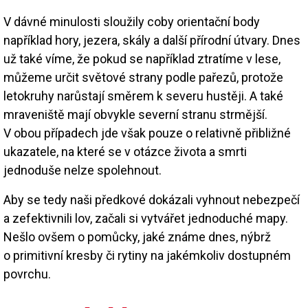
V dávné minulosti sloužily coby orientační body
například hory, jezera, skály a další přírodní útvary. Dnes
už také víme, že pokud se například ztratíme v lese,
můžeme určit světové strany podle pařezů, protože
letokruhy narůstají směrem k severu hustěji. A také
mraveniště mají obvykle severní stranu strmější.
V obou případech jde však pouze o relativně přibližné
ukazatele, na které se v otázce života a smrti
jednoduše nelze spolehnout.
Aby se tedy naši předkové dokázali vyhnout nebezpečí
a zefektivnili lov, začali si vytvářet jednoduché mapy.
Nešlo ovšem o pomůcky, jaké známe dnes, nýbrž
o primitivní kresby či rytiny na jakémkoliv dostupném
povrchu.