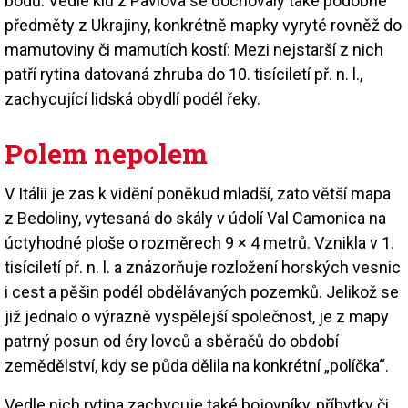
bodů. Vedle klu z Pavlova se dochovaly také podobné
předměty z Ukrajiny, konkrétně mapky vyryté rovněž do
mamutoviny či mamutích kostí: Mezi nejstarší z nich
patří rytina datovaná zhruba do 10. tisíciletí př. n. l.,
zachycující lidská obydlí podél řeky.
Polem nepolem
V Itálii je zas k vidění poněkud mladší, zato větší mapa
z Bedoliny, vytesaná do skály v údolí Val Camonica na
úctyhodné ploše o rozměrech 9 × 4 metrů. Vznikla v 1.
tisíciletí př. n. l. a znázorňuje rozložení horských vesnic
i cest a pěšin podél obdělávaných pozemků. Jelikož se
již jednalo o výrazně vyspělejší společnost, je z mapy
patrný posun od éry lovců a sběračů do období
zemědělství, kdy se půda dělila na konkrétní „políčka“.
Vedle nich rytina zachycuje také bojovníky, příbytky či