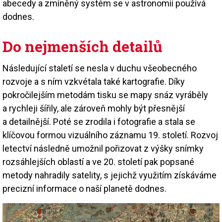
abecedy a zmíněný systém se v astronomii používá
dodnes.
Do nejmenších detailů
Následující staletí se nesla v duchu všeobecného
rozvoje a s ním vzkvétala také kartografie. Díky
pokročilejším metodám tisku se mapy snáz vyráběly
a rychleji šířily, ale zároveň mohly být přesnější
a detailnější. Poté se zrodila i fotografie a stala se
klíčovou formou vizuálního záznamu 19. století. Rozvoj
letectví následně umožnil pořizovat z výšky snímky
rozsáhlejších oblastí a ve 20. století pak popsané
metody nahradily satelity, s jejichž využitím získáváme
precizní informace o naší planetě dodnes.
Image