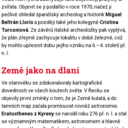
zvířata. Objevit se ji podařilo v roce 1970, načež ji
pečlivě ohledal španělský archeolog a historik
Miguel
Beltrán Llorís
a později také jeho kolegyně
Cristina
Turconiová
. Ze závěrů italské archeoložky pak vyplývá,
že plán zřejmě zachycuje lokalitu v době železné, což
by mohlo upřesnit dobu jejího vzniku na 6.–4. století př.
n. l.
Země jako na dlani
Ve starověku se zdokonalovaly kartografické
dovednosti ve všech koutech světa. V Řecku se
objevily první zmínky o tom, že je Země kulatá, a do
tamních map začala promlouvat rovněž astronomie.
Eratosthenes z Kyreny
se narodil roku 276 př. n. l. a stal
se významným matematikem, astronomem a hlavně