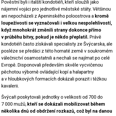
Pověstní byli i italští kondotiéři, kteří sloužili jako
nájemní vojáci pro jednotlivé městské státy. Většinou
ani nepocházeli z Apeninského poloostrova a
kromě
loupeživosti se vyznačovali i velkou nespolehlivostí,
když mnohokrát změnili strany dokonce přímo
v průběhu bitvy, pokud je někdo přeplatil.
Právě
kondotiéři často získávali specialisty ze Švýcarska, ale
posléze se předáci z této hornaté země v soukromém
válečnictví osamostatnili a nechali se najímat po celé
Evropě. Disponovali především skvěle vycvičenou
pěchotou výborně ovládající kopí a halapartny
a v hloubkových formacích dokázali porazit i těžkou
kavalerii.
Švýcaři poskytovali jednotky o velikosti od 700 do
7 000 mužů,
kteří se dokázali mobilizovat během
několika dnů od obdržení rozkazů, což byl na danou