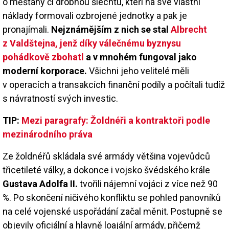
o měšťany či drobnou šlechtu, kteří na své vlastní
náklady formovali ozbrojené jednotky a pak je
pronajímali.
Nejznámějším z nich se stal
Albrecht
z Valdštejna, jenž díky válečnému byznysu
pohádkově zbohatl
a v mnohém fungoval jako
moderní korporace.
Všichni jeho velitelé měli
v operacích a transakcích finanční podíly a počítali tudíž
s návratností svých investic.
TIP:
Mezi paragrafy: Žoldnéři a kontraktoři podle
mezinárodního práva
Ze žoldnéřů skládala své armády většina vojevůdců
třicetileté války, a dokonce i vojsko švédského krále
Gustava Adolfa II.
tvořili nájemní vojáci z více než 90
%. Po skončení ničivého konfliktu se pohled panovníků
na celé vojenské uspořádání začal měnit. Postupně se
objevily oficiální a hlavně loajální armády, přičemž