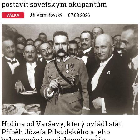
postavit sovětským okupantům
Jiří Veřmiřovský
07.08.2026
VÁLKA
Image
Hrdina od Varšavy, který ovládl stát:
Příběh Józefa Piłsudského a jeho
balancování mezi demokracií a