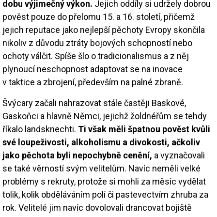
dobu výjimečný výkon.
Jejich oddíly si udržely dobrou
pověst pouze do přelomu 15. a 16. století, přičemž
jejich reputace jako nejlepší pěchoty Evropy skončila
nikoliv z důvodu ztráty bojových schopností nebo
ochoty válčit. Spíše šlo o tradicionalismus a z něj
plynoucí neschopnost adaptovat se na inovace
v taktice a zbrojení, především na palné zbraně.
Švýcary začali nahrazovat stále častěji Baskové,
Gaskoňci a hlavně Němci, jejichž žoldnéřům se tehdy
říkalo landsknechti.
Ti však měli špatnou pověst kvůli
své loupeživosti, alkoholismu a divokosti, ačkoliv
jako pěchota byli nepochybně cenění,
a vyznačovali
se také věrností svým velitelům. Navíc neměli velké
problémy s rekruty, protože si mohli za měsíc vydělat
tolik, kolik obděláváním polí či pastevectvím zhruba za
rok. Velitelé jim navíc dovolovali drancovat bojiště