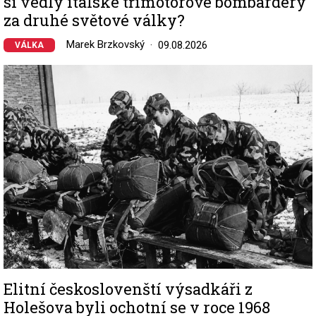
si vedly italské třímotorové bombardéry
za druhé světové války?
Marek Brzkovský
09.08.2026
VÁLKA
Image
Elitní českoslovenští výsadkáři z
Holešova byli ochotní se v roce 1968