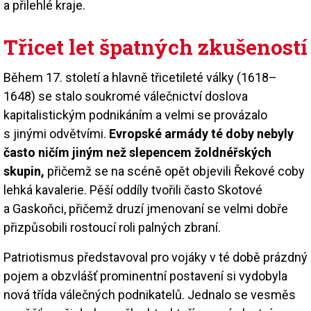
a přilehlé kraje.
Třicet let špatných zkušeností
Během 17. století a hlavně třicetileté války (1618–
1648) se stalo soukromé válečnictví doslova
kapitalistickým podnikáním a velmi se provázalo
s jinými odvětvími.
Evropské armády té doby nebyly
často ničím jiným než slepencem žoldnéřských
skupin,
přičemž se na scéně opět objevili Řekové coby
lehká kavalerie. Pěší oddíly tvořili často Skotové
a Gaskoňci, přičemž druzí jmenovaní se velmi dobře
přizpůsobili rostoucí roli palných zbraní.
Patriotismus představoval pro vojáky v té době prázdný
pojem a obzvlášť prominentní postavení si vydobyla
nová třída válečných podnikatelů. Jednalo se vesměs