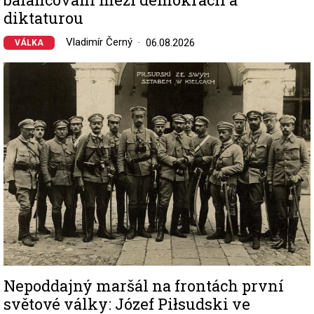
diktaturou
Vladimír Černý
06.08.2026
VÁLKA
Image
Nepoddajný maršál na frontách první
světové války: Józef Piłsudski ve