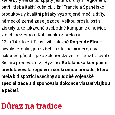
které byly většinou spjaty ještě s určitým regionem,
patřili třeba italští kušníci. Jižní Francie a Španělsko
produkovaly kvalitní pěšáky vyzbrojené meči a štíty,
německé země zase jezdce. Velkou proslulost si
získaly také takzvané svobodné kumpanie a nejvíce
z nich bezesporu Katalánská z přelomu
13. a 14. století. Proslavil ji hlavně
Roger de Flor
–
bývalý templář, jenž zběhl a stal se pirátem, aby
nakonec působil jako žoldnéřský velitel, jenž bojoval na
Sicílii a především za Byzanc.
Katalánská kumpanie
představovala regulérní soukromou armádu, která
měla k dispozici všechny soudobé vojenské
specializace a disponovala dokonce vlastní vlajkou
a pečetí
.
Důraz na tradice