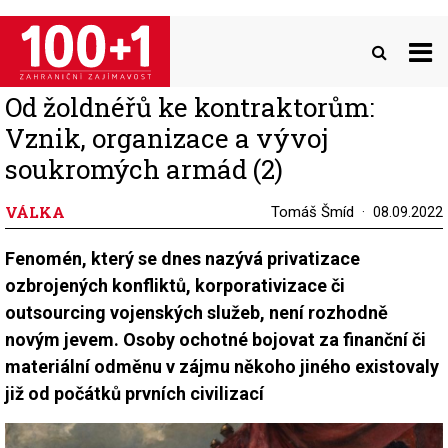
Přejít
k
hlavnímu
obsahu
Od žoldnéřů ke kontraktorům:
Vznik, organizace a vývoj
soukromých armád (2)
VÁLKA
Tomáš Šmíd
08.09.2022
Fenomén, který se dnes nazývá privatizace
ozbrojených konfliktů, korporativizace či
outsourcing vojenských služeb, není rozhodně
novým jevem. Osoby ochotné bojovat za finanční či
materiální odměnu v zájmu někoho jiného existovaly
již od počátků prvních civilizací