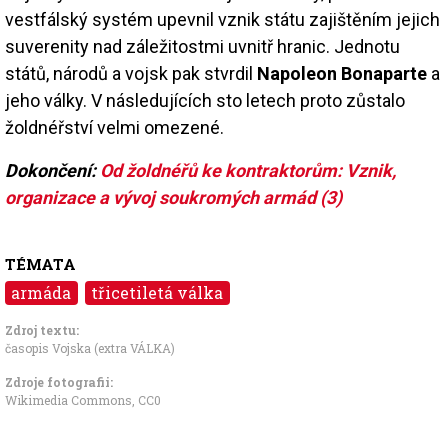
vestfálský systém upevnil vznik státu zajištěním jejich
suverenity nad záležitostmi uvnitř hranic. Jednotu
států, národů a vojsk pak stvrdil
Napoleon Bonaparte
a
jeho války. V následujících sto letech proto zůstalo
žoldnéřství velmi omezené.
Dokončení:
Od žoldnéřů ke kontraktorům: Vznik,
organizace a vývoj soukromých armád (3)
TÉMATA
armáda
třicetiletá válka
Zdroj textu:
časopis Vojska (extra VÁLKA)
Zdroje fotografii:
Wikimedia Commons
,
CC0