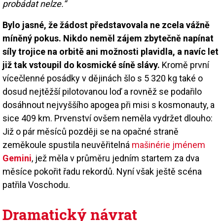
probádat nelze.“
Bylo jasné, že žádost představovala ne zcela vážně
míněný pokus. Nikdo neměl zájem zbytečně napínat
síly trojice na orbitě ani možnosti plavidla, a navíc let
již tak vstoupil do kosmické síně slávy.
Kromě první
vícečlenné posádky v dějinách šlo s 5 320 kg také o
dosud nejtěžší pilotovanou loď a rovněž se podařilo
dosáhnout nejvyššího apogea při misi s kosmonauty, a
sice 409 km. Prvenství ovšem neměla vydržet dlouho:
Již o pár měsíců později se na opačné straně
zeměkoule spustila neuvěřitelná
mašinérie jménem
Gemini
, jež měla v průměru jedním startem za dva
měsíce pokořit řadu rekordů. Nyní však ještě scéna
patřila Voschodu.
Dramatický návrat