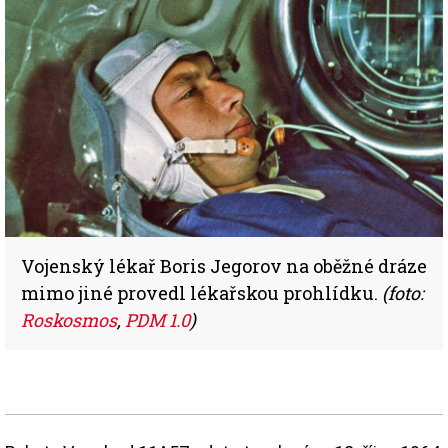
Vojenský lékař Boris Jegorov na oběžné dráze
mimo jiné provedl lékařskou prohlídku.
(foto:
Roskosmos
,
PDM 1.0
)