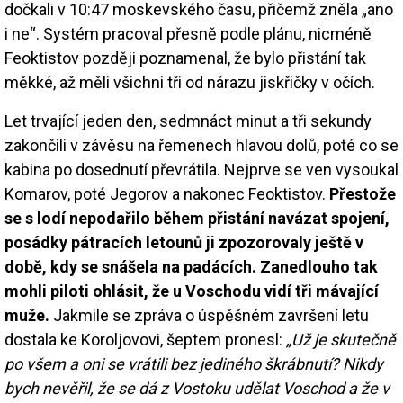
dočkali v 10:47 moskevského času, přičemž zněla „ano
i ne“. Systém pracoval přesně podle plánu, nicméně
Feoktistov později poznamenal, že bylo přistání tak
měkké, až měli všichni tři od nárazu jiskřičky v očích.
Let trvající jeden den, sedmnáct minut a tři sekundy
zakončili v závěsu na řemenech hlavou dolů, poté co se
kabina po dosednutí převrátila. Nejprve se ven vysoukal
Komarov, poté Jegorov a nakonec Feoktistov.
Přestože
se s lodí nepodařilo během přistání navázat spojení,
posádky pátracích letounů ji zpozorovaly ještě v
době, kdy se snášela na padácích. Zanedlouho tak
mohli piloti ohlásit, že u Voschodu vidí tři mávající
muže.
Jakmile se zpráva o úspěšném završení letu
dostala ke Koroljovovi, šeptem pronesl:
„Už je skutečně
po všem a oni se vrátili bez jediného škrábnutí? Nikdy
bych nevěřil, že se dá z Vostoku udělat Voschod a že v