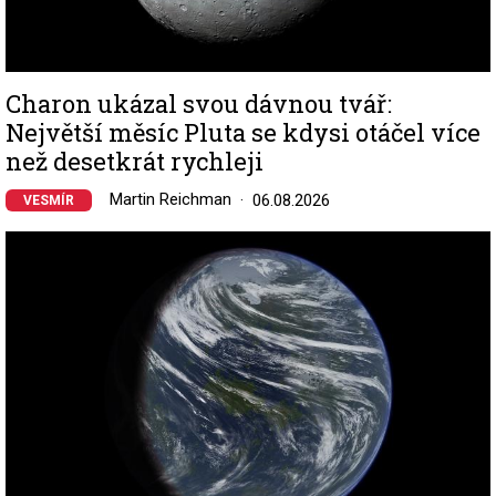
Charon ukázal svou dávnou tvář:
Největší měsíc Pluta se kdysi otáčel více
než desetkrát rychleji
Martin Reichman
06.08.2026
VESMÍR
Image