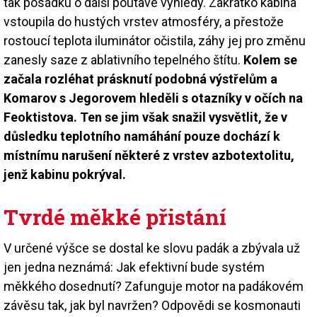
tak posádku o další poutavé výhledy. Zakrátko kabina
vstoupila do hustých vrstev atmosféry, a přestože
rostoucí teplota iluminátor očistila, záhy jej pro změnu
zanesly saze z ablativního tepelného štítu.
Kolem se
začala rozléhat prásknutí podobná výstřelům a
Komarov s Jegorovem hleděli s otazníky v očích na
Feoktistova. Ten se jim však snažil vysvětlit, že v
důsledku teplotního namáhání pouze dochází k
místnímu narušení některé z vrstev azbotextolitu,
jenž kabinu pokrýval.
Tvrdé měkké přistání
V určené výšce se dostal ke slovu padák a zbývala už
jen jedna neznámá: Jak efektivní bude systém
měkkého dosednutí? Zafunguje motor na padákovém
závěsu tak, jak byl navržen? Odpovědi se kosmonauti