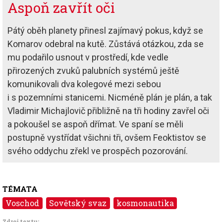
Aspoň zavřít oči
Pátý oběh planety přinesl zajímavý pokus, když se
Komarov odebral na kutě. Zůstává otázkou, zda se
mu podařilo usnout v prostředí, kde vedle
přirozených zvuků palubních systémů ještě
komunikovali dva kolegové mezi sebou
i s pozemními stanicemi. Nicméně plán je plán, a tak
Vladimir Michajlovič přibližně na tři hodiny zavřel oči
a pokoušel se aspoň dřímat. Ve spaní se měli
postupně vystřídat všichni tři, ovšem Feoktistov se
svého oddychu zřekl ve prospěch pozorování.
TÉMATA
Voschod
Sovětský svaz
kosmonautika
Zdroj textu: