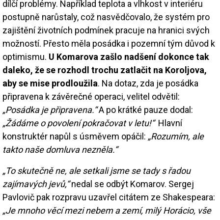
dílčí problémy. Například teplota a vlhkost v interiéru
postupně narůstaly, což nasvědčovalo, že systém pro
zajištění životních podmínek pracuje na hranici svých
možností. Přesto měla posádka i pozemní tým důvod k
optimismu.
U Komarova zašlo nadšení dokonce tak
daleko, že se rozhodl trochu zatlačit na Koroljova,
aby se mise prodloužila
. Na dotaz, zda je posádka
připravena k závěrečné operaci, velitel odvětil:
„Posádka je připravena.“
A po krátké pauze dodal:
„Žádáme o povolení pokračovat v letu!“
Hlavní
konstruktér napůl s úsměvem opáčil:
„Rozumím, ale
takto naše domluva nezněla.“
„To skutečně ne, ale setkali jsme se tady s řadou
zajímavých jevů,“
nedal se odbýt Komarov. Sergej
Pavlovič pak rozpravu uzavřel citátem ze Shakespeara:
„Je mnoho věcí mezi nebem a zemí, milý Horácio, vše