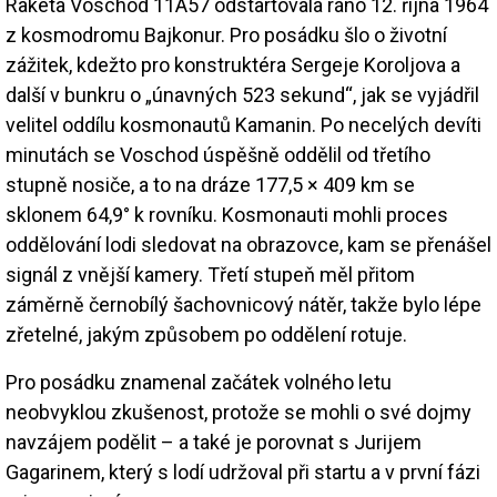
Raketa Voschod 11A57 odstartovala ráno 12. října 1964
z kosmodromu Bajkonur. Pro posádku šlo o životní
zážitek, kdežto pro konstruktéra Sergeje Koroljova a
další v bunkru o „únavných 523 sekund“, jak se vyjádřil
velitel oddílu kosmonautů Kamanin. Po necelých devíti
minutách se Voschod úspěšně oddělil od třetího
stupně nosiče, a to na dráze 177,5 × 409 km se
sklonem 64,9° k rovníku. Kosmonauti mohli proces
oddělování lodi sledovat na obrazovce, kam se přenášel
signál z vnější kamery. Třetí stupeň měl přitom
záměrně černobílý šachovnicový nátěr, takže bylo lépe
zřetelné, jakým způsobem po oddělení rotuje.
Pro posádku znamenal začátek volného letu
neobvyklou zkušenost, protože se mohli o své dojmy
navzájem podělit – a také je porovnat s Jurijem
Gagarinem, který s lodí udržoval při startu a v první fázi