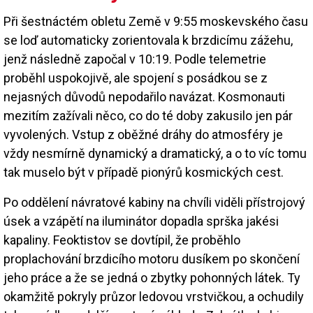
Při šestnáctém obletu Země v 9:55 moskevského času
se loď automaticky zorientovala k brzdicímu zážehu,
jenž následně započal v 10:19. Podle telemetrie
proběhl uspokojivě, ale spojení s posádkou se z
nejasných důvodů nepodařilo navázat. Kosmonauti
mezitím zažívali něco, co do té doby zakusilo jen pár
vyvolených. Vstup z oběžné dráhy do atmosféry je
vždy nesmírně dynamický a dramatický, a o to víc tomu
tak muselo být v případě pionýrů kosmických cest.
Po oddělení návratové kabiny na chvíli viděli přístrojový
úsek a vzápětí na iluminátor dopadla sprška jakési
kapaliny. Feoktistov se dovtípil, že proběhlo
proplachování brzdicího motoru dusíkem po skončení
jeho práce a že se jedná o zbytky pohonných látek. Ty
okamžitě pokryly průzor ledovou vrstvičkou, a ochudily