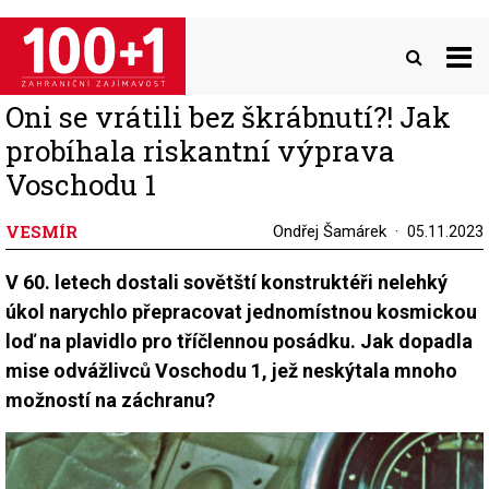
Přejít
k
hlavnímu
obsahu
Oni se vrátili bez škrábnutí?! Jak
probíhala riskantní výprava
Voschodu 1
VESMÍR
Ondřej Šamárek
05.11.2023
V 60. letech dostali sovětští konstruktéři nelehký
úkol narychlo přepracovat jednomístnou kosmickou
loď na plavidlo pro tříčlennou posádku. Jak dopadla
mise odvážlivců Voschodu 1, jež neskýtala mnoho
možností na záchranu?