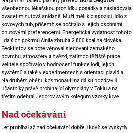
Na prvním obletu planety provedl
Boris Jegorov
všeobecnou lékařskou prohlídku posádky a následovala
dvacetiminutová snídaně. Muži měli k dispozici jídlo z
kovových tub, přičemž se počítalo s jejich osobními
chuťovými preferencemi. Energetická vydatnost tohoto
i dalších pokrmů činila zhruba 2 800 kcal na člověka.
Feoktistov se poté věnoval sledování zemského
povrchu, atmosféry a hvězd, zatímco těžiště práce
velitele spočívalo v hodnocení funkce lodi, jejích
systémů a také v experimentech s orientací plavidla.
Na druhém oběhu kosmonauti na dálku pozdravili
účastníky právě probíhající olympiády v Tokiu a na
třetím odebral Jegorov svým kolegům vzorky krve.
Nad očekávání
Let probíhal až nad očekávání dobře, i když se vyskytly