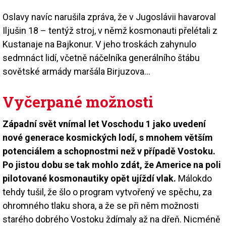
Oslavy navíc narušila zpráva, že v Jugoslávii havaroval
Iljušin 18 – tentýž stroj, v němž kosmonauti přelétali z
Kustanaje na Bajkonur. V jeho troskách zahynulo
sedmnáct lidí, včetně náčelníka generálního štábu
sovětské armády maršála Birjuzova…
Vyčerpané možnosti
Západní svět vnímal let Voschodu 1 jako uvedení
nové generace kosmických lodí, s mnohem větším
potenciálem a schopnostmi než v případě Vostoku.
Po jistou dobu se tak mohlo zdát, že Americe na poli
pilotované kosmonautiky opět ujíždí vlak.
Málokdo
tehdy tušil, že šlo o program vytvořený ve spěchu, za
ohromného tlaku shora, a že se při něm možnosti
starého dobrého Vostoku ždímaly až na dřeň. Nicméně