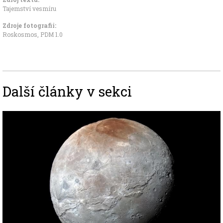
Tajemství vesmíru
Zdroje fotografii:
Roskosmos
,
PDM 1.0
Další články v sekci
Image