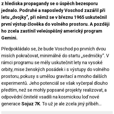
z hlediska propagandy se o úspěch bezesporu
jednalo. Podruhé a naposledy Voschod zazářil při
letu „dvojky“, při němž se v březnu 1965 uskutečnil
první výstup člověka do volného prostoru. A později
ho zcela zastínil veleúspěšný americký program
Gemini.
Předpokládalo se, že bude Voschod po prvních dvou
misích pokračovat, minimálně do startu „sedmičky“. V
rámci programu se měly uskutečnit lety na vysoké
orbity, mise ženských posádek i s výstupy do volného
prostoru, pokusy s umělou gravitací a mnoho dalších
experimentů. Jeho potenciál se však vyčerpal dlouho
předtím, než se mohly popsané projekty realizovat, a
odpovědní činitelé vsadili na kosmickou loď nové
generace
Sojuz 7K
. To už je ale zcela jiný příběh…