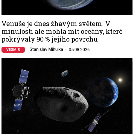
Venuše je dnes žhavým světem. V
minulosti ale mohla mít oceány, které
pokrývaly 90 % jejího povrchu
Stanislav Mihulka
05.08.2026
VESMÍR
Image