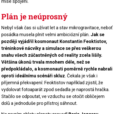
mise spojení.
Plán je neúprosný
Nebyl však čas si užívat let a stav mikro­gravitace, neboť
posádka musela plnit velmi ambiciózní plán.
Jak se
později vyjádřil kosmonaut Konstantin Feoktistov,
tréninkové nácviky a simulace se přes veškerou
snahu všech zúčastněných od reality zcela lišily.
Většina úkonů trvala mnohem déle, než se
předpokládalo, a kosmonauti poměrně rychle nabrali
oproti ideálnímu scénáři skluz
. Čekala je však i
příjemná překvapení: Feoktistov například zjistil, že
vydolovat fotoaparát zpod sedadla je naprostá hračka.
Stačilo se odpoutat, ve vzduchu se otočit obličejem
dolů a jednoduše pro přístroj sáhnout.