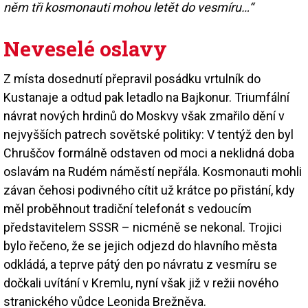
něm tři kosmonauti mohou letět do vesmíru…“
Neveselé oslavy
Z místa dosednutí přepravil posádku vrtulník do
Kustanaje a odtud pak letadlo na Bajkonur. Triumfální
návrat nových hrdinů do Moskvy však zmařilo dění v
nejvyšších patrech sovětské politiky: V tentýž den byl
Chruščov formálně odstaven od moci a neklidná doba
oslavám na Rudém náměstí nepřála. Kosmonauti mohli
závan čehosi podivného cítit už krátce po přistání, kdy
měl proběhnout tradiční telefonát s vedoucím
představitelem SSSR – nicméně se nekonal. Trojici
bylo řečeno, že se jejich odjezd do hlavního města
odkládá, a teprve pátý den po návratu z vesmíru se
dočkali uvítání v Kremlu, nyní však již v režii nového
stranického vůdce Leonida Brežněva.