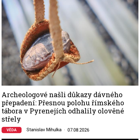
Archeologové našli důkazy dávného
přepadení: Přesnou polohu římského
tábora v Pyrenejích odhalily olověné
střely
Stanislav Mihulka
07.08.2026
VĚDA