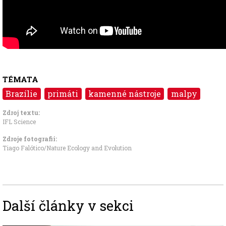
TÉMATA
Brazílie
primáti
kamenné nástroje
malpy
Zdroj textu:
IFL Science
Zdroje fotografii:
Tiago Falótico/Nature Ecology and Evolution
Další články v sekci