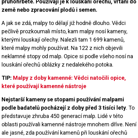
pruhohřbeté. Používají je k louskání ořechů, vrtání do
země nebo zpracování plodů i semen.
A jak se zdá, malpy to dělají již hodně dlouho. Vědci
pečlivě prozkoumali místo, kam malpy nosí kameny,
kterými louskají ořechy. Nalezli tam 1 699 kamenů,
které malpy mohly používat. Na 122 z nich objevili
neklamné stopy od malp. Opice si podle všeho nosí na
louskání ořechů oblázky z nedalekého potoka.
TIP:
Malpy z doby kamenné: Vědci natočili opice,
které používají kamenné nástroje
Nejstarší kameny se stopami používání malpami
podle badatelů pocházejí z doby před 3 tisíci lety
. To
představuje zhruba 450 generací malp. Lidé v této
oblasti používali kamenné nástroje mnohem dříve. Není
ale jasné, zda používání kamenů při louskání ořechů