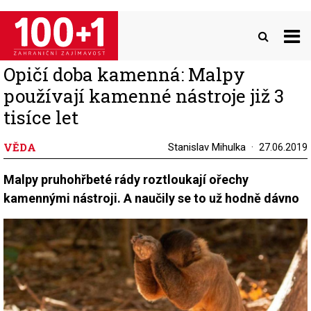
Přejít
k
hlavnímu
obsahu
Opičí doba kamenná: Malpy
používají kamenné nástroje již 3
tisíce let
VĚDA
Stanislav Mihulka
27.06.2019
Malpy pruhohřbeté rády roztloukají ořechy
kamennými nástroji. A naučily se to už hodně dávno