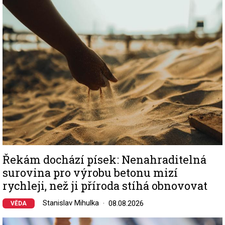
Image
Řekám dochází písek: Nenahraditelná
surovina pro výrobu betonu mizí
rychleji, než ji příroda stíhá obnovovat
Stanislav Mihulka
08.08.2026
VĚDA
Image