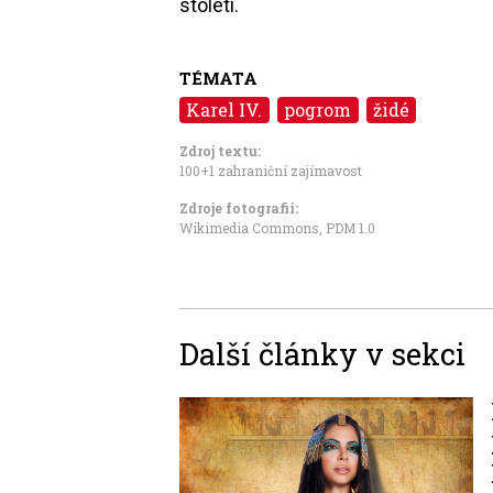
století.
TÉMATA
Karel IV.
pogrom
židé
Zdroj textu:
100+1 zahraniční zajímavost
Zdroje fotografii:
Wikimedia Commons
,
PDM 1.0
Další články v sekci
Image