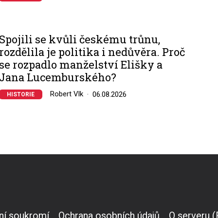
Spojili se kvůli českému trůnu,
rozdělila je politika i nedůvěra. Proč
se rozpadlo manželství Elišky a
Jana Lucemburského?
Robert Vlk
06.08.2026
HISTORIE
ní soukromí
Ochrana osobních údajů
O serveru 