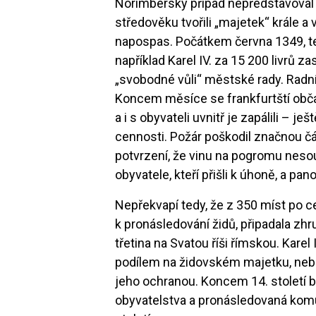
Norimberský případ nepředstavoval ex
středověku tvořili „majetek“ krále a
napospas. Počátkem června 1349, t
například Karel IV. za 15 200 livrů 
„svobodné vůli“ městské rady. Radní 
Koncem měsíce se frankfurtští obč
a i s obyvateli uvnitř je zapálili – 
cennosti. Požár poškodil značnou čá
potvrzení, že vinu na pogromu neso
obyvatele, kteří přišli k úhoně, a p
Nepřekvapí tedy, že z 350 míst po c
k pronásledování židů, připadala zh
třetina na Svatou říši římskou. Kare
podílem na židovském majetku, neb
jeho ochranou. Koncem 14. století b
obyvatelstva a pronásledovaná komu