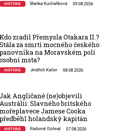
Blanka Kuchaříková
09.08.2026
HISTORIE
Kdo zradil Přemysla Otakara II.?
Stála za smrtí mocného českého
panovníka na Moravském poli
osobní msta?
Jindřich Kačer
08.08.2026
HISTORIE
Jak Angličané (ne)objevili
Austrálii: Slavného britského
mořeplavece Jamese Cooka
předběhl holandský kapitán
Radomír Dohnal
07.08.2026
HISTORIE