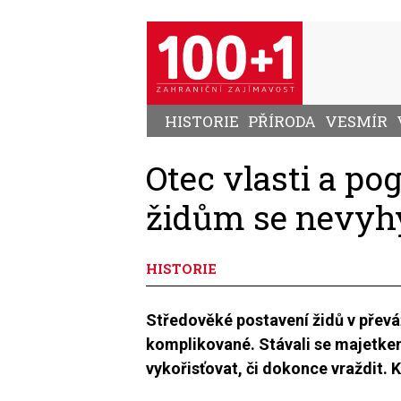
Přejít
k
hlavnímu
obsahu
HISTORIE
PŘÍRODA
VESMÍR
Otec vlasti a po
židům se nevyhýb
HISTORIE
Středověké postavení židů v převá
komplikované. Stávali se majetkem
vykořisťovat, či dokonce vraždit. K