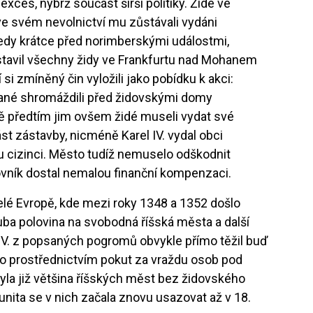
ces, nýbrž součást širší politiky. Židé ve
 ve svém nevolnictví mu zůstávali vydáni
edy krátce před norimberskými událostmi,
zastavil všechny židy ve Frankfurtu nad Mohanem
si zmíněný čin vyložili jako pobídku k akci:
ané shromáždili před židovskými domy
ještě předtím jim ovšem židé museli vydat své
st zástavby, nicméně Karel IV. vydal obci
u cizinci. Město tudíž nemuselo odškodnit
anovník dostal nemalou finanční kompenzaci.
elé Evropě, kde mezi roky 1348 a 1352 došlo
ruba polovina na svobodná říšská města a další
l IV. z popsaných pogromů obvykle přímo těžil buď
o prostřednictvím pokut za vraždu osob pod
yla již většina říšských měst bez židovského
nita se v nich začala znovu usazovat až v 18.