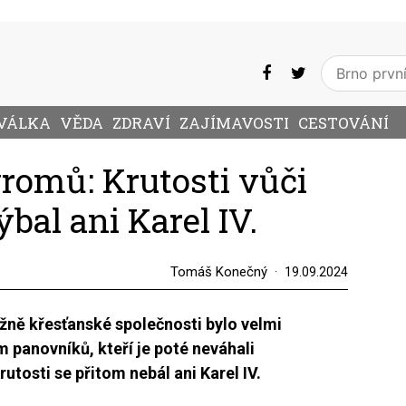
VÁLKA
VĚDA
ZDRAVÍ
ZAJÍMAVOSTI
CESTOVÁNÍ
gromů: Krutosti vůči
al ani Karel IV.
Tomáš Konečný
19.09.2024
žně křesťanské společnosti bylo velmi
 panovníků, kteří je poté neváhali
rutosti se přitom nebál ani Karel IV.