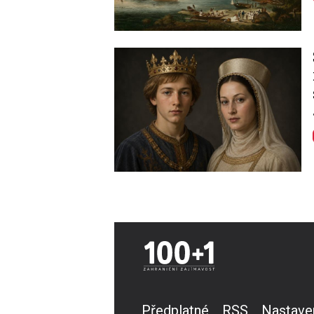
Image
Předplatné
RSS
Nastave