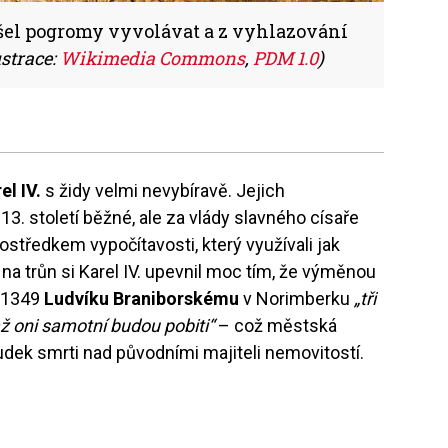
ušel pogromy vyvolávat a z vyhlazování
ustrace:
Wikimedia Commons
,
PDM 1.0
)
el IV.
s židy velmi nevybíravě. Jejich
 13. století běžné, ale za vlády slavného císaře
ostředkem vypočítavosti, který využívali jak
 na trůn si Karel IV. upevnil moc tím, že výměnou
u 1349
Ludvíku Braniborskému
v Norimberku
„tři
až oni samotní budou pobiti“
– což městská
dek smrti nad původními majiteli nemovitostí.