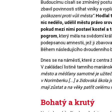
Budoucímu císaři se zmíněný postup 
zbavil povinnosti stíhat viníky a vy
poškozeni proti vůli města“
.
Hodlal 
nic nedělo, udělil městu právo sro
pokud mezi nimi postaví kostel a t
pogrom
, který měla na svědomí krá
podepsanou amnestii, jež ji zbavova
Během následujícího dvoudenního b
Dnes se na náměstí, které z centra ž
V zakládací listině tamního mariáns
město a měšťany samotné je užiteč
v Norimberku [...] a židovská škola j
mají zůstat a na věky patřit celému
Bohatý a krutý