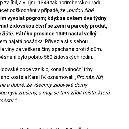
zalíbil, a v říjnu 1349 tak norimberskou radu
plácet odškodnění v případě, že
„budou židé
tím vyvolat pogrom; když se ovšem dva týdny
vnat židovskou čtvrť se zemí a parcely prodat,
ržiště. Pátého prosince 1349 nastal velký
lem najatá posádka: Přivezla si s sebou
la viny za veškeré činy spáchané proti židům.
ěsnění bylo pobito 560 židovských rodin.
idovské obce vzniklo, konají vánoční trhy.
kého kostela Karel IV. oznamoval:
„Pro nás, říši,
né a dobré, že všechny židovské domy
sou nyní zrušeny, a mají se tam zřídit místa, která
 městu.“